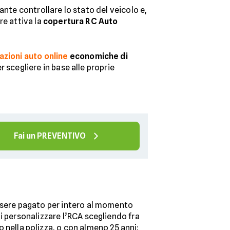
ante controllare lo stato del veicolo e,
re attiva la
copertura RC Auto
azioni auto online
economiche di
r scegliere in base alle proprie
Fai un PREVENTIVO
essere pagato per intero al momento
i personalizzare l’RCA scegliendo fra
 nella polizza, o con almeno 25 anni;