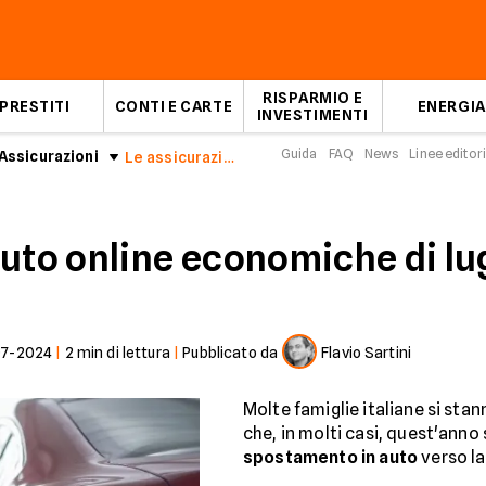
RISPARMIO E
PRESTITI
CONTI E CARTE
ENERGIA
INVESTIMENTI
Guida
FAQ
News
Linee editori
Assicurazioni
Le assicurazioni auto online economiche di luglio 2024
auto online economiche di lu
07-2024
|
2
min di lettura
|
Pubblicato da
Flavio Sartini
Molte famiglie italiane si stan
che, in molti casi, quest'ann
spostamento in auto
verso la