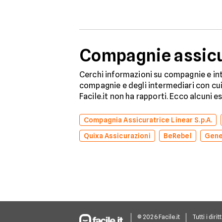
in totale sicurezza.
Compagnie assicur
Cerchi informazioni su compagnie e int
compagnie e degli intermediari con cui 
Facile.it non ha rapporti. Ecco alcuni e
Compagnia Assicuratrice Linear S.p.A.
Quixa Assicurazioni
BeRebel
Gene
© 2026 Facile.it
Tutti i dirit