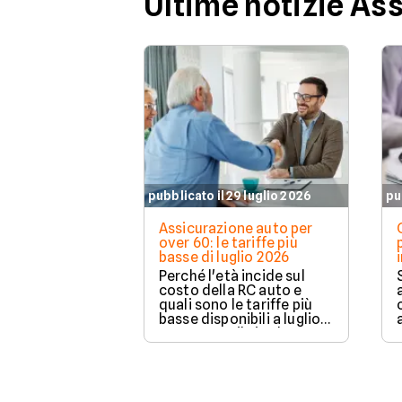
Ultime notizie As
pubblicato il 29 luglio 2026
pu
Assicurazione auto per
over 60: le tariffe più
basse di luglio 2026
Perché l'età incide sul
costo della RC auto e
quali sono le tariffe più
basse disponibili a luglio
2026 su Facile.it, da
106,32€ annui.