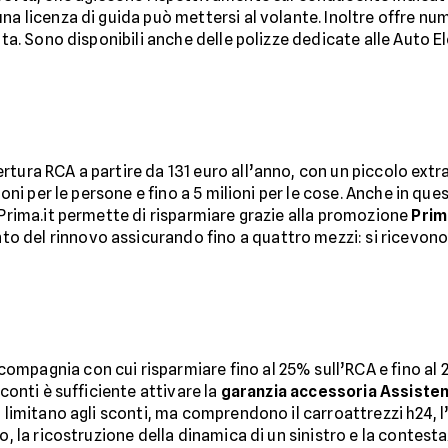
una licenza di guida può mettersi al volante. Inoltre offre n
rata. Sono disponibili anche delle polizze dedicate alle Auto E
tura RCA a partire da 131 euro all’anno, con un piccolo ext
ioni per le persone e fino a 5 milioni per le cose. Anche in que
 Prima.it permette di risparmiare grazie alla promozione
Prim
 del rinnovo assicurando fino a quattro mezzi: si ricevono 
a compagnia con cui risparmiare fino al 25% sull’RCA e fino al
sconti è sufficiente attivare la
garanzia accessoria Assiste
si limitano agli sconti, ma comprendono il carroattrezzi h24, l’
to, la ricostruzione della dinamica di un sinistro e la conte