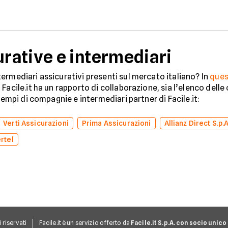
tuo acquisto.
veicolo in sicurezza.
ative e intermediari
ermediari assicurativi presenti sul mercato italiano? In
ques
Facile.it ha un rapporto di collaborazione, sia l’elenco dell
sempi di compagnie e intermediari partner di Facile.it:
Verti Assicurazioni
Prima Assicurazioni
Allianz Direct S.p.A
rtel
ti riservati
Facile.it è un servizio offerto da
Facile.it S.p.A. con socio unico