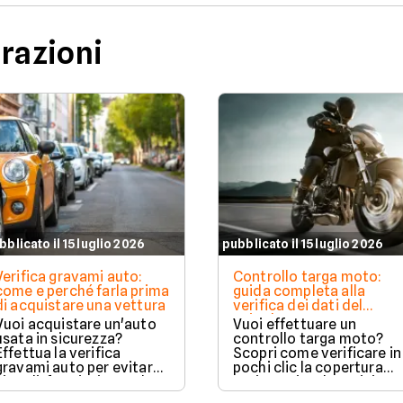
urazioni
bblicato il 15 luglio 2026
pubblicato il 15 luglio 2026
Verifica gravami auto:
Controllo targa moto:
come e perché farla prima
guida completa alla
di acquistare una vettura
verifica dei dati del
veicolo
Vuoi acquistare un'auto
Vuoi effettuare un
usata in sicurezza?
controllo targa moto?
Effettua la verifica
Scopri come verificare in
gravami auto per evitare
pochi clic la copertura
vincoli, fermi o ipoteche.
assicurativa, la revisione
Scopri come tutelare il
e lo stato legale del