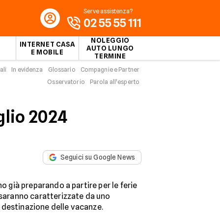
Serve assistenza?
02 55 55 111
NOLEGGIO
INTERNET CASA
AUTO LUNGO
E MOBILE
TERMINE
ali
In evidenza
Glossario
Compagnie e Partner
Osservatorio
Parola all'esperto
glio 2024
Seguici su Google News
no già preparando a partire per le ferie
o saranno caratterizzate da uno
 destinazione delle vacanze.