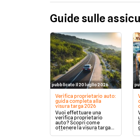
Guide sulle assic
pubblicato il 20 luglio 2026
pu
Verifica proprietario auto:
guida completa alla
visura targa 2026
Vuoi effettuare una
verifica proprietario
auto? Scopri come
ottenere la visura targa
ufficiale tramite il PRA per
controllare dati e vincoli