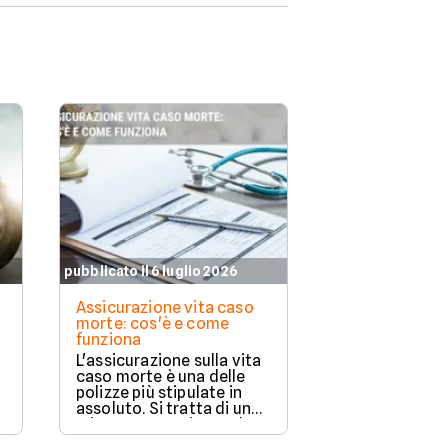
pubblicato il 6 luglio 2026
pubblicato il 11 
Assicurazione vita caso
Assicurazione
morte: cos'è e come
copre e a chi 
funziona
Proteggere la 
L'assicurazione sulla vita
casa e la propr
caso morte è una delle
da eventi impr
polizze più stipulate in
importante. L
assoluto. Si tratta di una
compagnie ass
misura preventiva molto
offrono divers
rilevante quando si ha a