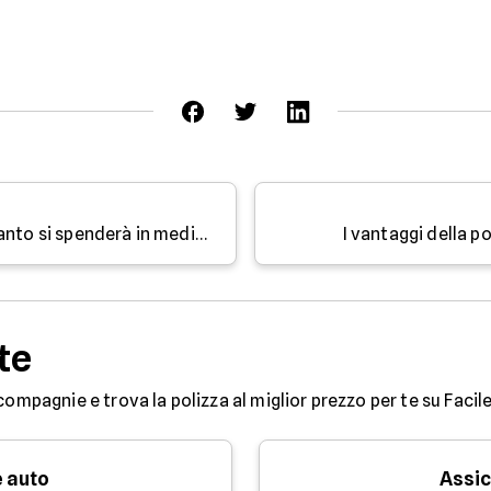
Spiagge e prezzi in aumento: quanto si spenderà in media?
I vantaggi della p
te
compagnie e trova la polizza al miglior prezzo per te su Facile
 auto
Assic