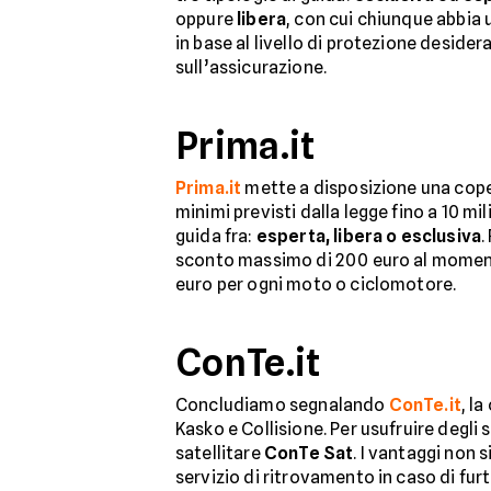
oppure
libera
, con cui chiunque abbia 
in base al livello di protezione deside
sull’assicurazione.
Prima.it
Prima.it
mette a disposizione una coper
minimi previsti dalla legge fino a 10 mil
guida fra:
esperta, libera o esclusiva
.
sconto massimo di 200 euro al momento
euro per ogni moto o ciclomotore.
ConTe.it
Concludiamo segnalando
ConTe.it
, l
Kasko e Collisione. Per usufruire degli 
satellitare
ConTe Sat
. I vantaggi non 
servizio di ritrovamento in caso di fur