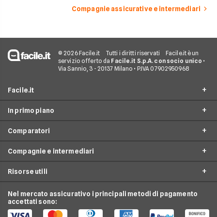
Compagnie assicurative e intermediari
© 2026 Facile.it
Tutti i diritti riservati
Facile.it è un
servizio offerto da
Facile.it S.p.A. con socio unico
•
Via Sannio, 3 - 20137 Milano • P.IVA 07902950968
Facile.it
In primo piano
Assicurazioni
Comparatori
Prestiti
Assicurazioni online
Mutui
Compagnie e intermediari
Assicurazione Auto
Preventivo assicurazione auto
Internet Casa
Assicurazione Moto
Risorse utili
Preventivo Assicurazione Moto
24hassistance
Luce e Gas
Assicurazione Viaggio
Preventivo Assicurazione Autocarro
Bene Assicurazioni
Nel mercato assicurativo i principali metodi di pagamento
Conti e Carte
Osservatorio Assicurazioni
Assicurazione Casa
accettati sono:
Preventivo Assicurazione Casa
ConTe
Telefonia Mobile
Guida Assicurazioni
Assicurazione Vita