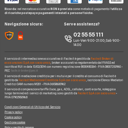
Preventivo Assicurazione Vita
Genertel
Pay TV
Agenzie Assicurative
Assicurazione Mutuo
Ricorda:
nel mercato assicurativo
NON è previsto
come metodo di pagamento l'
utilizzo
Preventivo Assicurazione Viaggio
Allianz Direct
di ricariche postepay e pagamenti intestati a persone fisiche.
Noleggio Lungo Termine
Domande Assicurazioni
Assicurazione Professionale
RC Familiare
Linear
News
Navigazione sicura:
Serve assistenza?
Glossario Assicurativo
Assicurazione Avvocati
Assicurazione Auto Mensile
Prima.it
Chi siamo
02 55 55 111
Notizie Assicurazioni
Assicurazione Infortuni
Quixa
Lun-Ven 9:00-21:00; Sab 9.00-
Perché scegliere Facile.it
Argomenti in evidenza Assicurazioni
Assicurazione Cane
14.00
Verti
Contatti
Assicurazione Smartphone
UnipolSai
Il servizio di intermediazione assicurativa di Facile.it è gestito da
Facile.it Broker di
Mappa del sito
Assicurazione Autocarro
assicurazioni S.p.A. con socio unico
, broker assicurativo regolamentato dall'IVASS ed
iscritto al RUI in data 13/02/2014 con numero registrazione B000480264 • P.IVA 08007250965 •
Allianz
PEC
Il servizio di mediazione creditizia per i mutui e per il credito al consumo di Facile.it è
Compagnie e intermediari
gestito da
Facile.it Mediazione Creditizia S.p.A. con socio unico
, iscrizione Elenco Mediatori
Creditizi OAM numero M201 • P.IVA 06158600962
Il servizio di comparazione tariffe (luce, gas, ADSL, cellulari, conti e carte, noleggio a
lungo termine) ed i servizi di marketing sono gestiti da
Facile.it S.p.A. con socio unico
•
P.IVA 07902950968
Condizioni Generali di Utilizzo del Servizio
Privacy policy
Cookie policy
Gestione cookie
Policy parità di genere