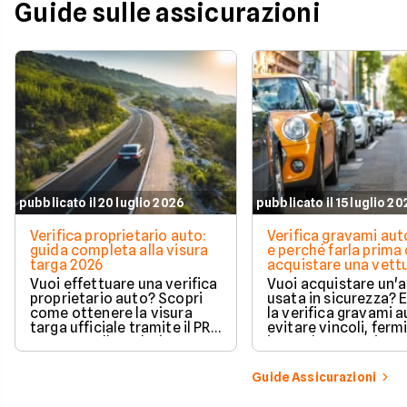
Guide sulle assicurazioni
pubblicato il 20 luglio 2026
pubblicato il 15 luglio 2
Verifica proprietario auto:
Verifica gravami au
guida completa alla visura
e perché farla prima 
targa 2026
acquistare una vett
Vuoi effettuare una verifica
Vuoi acquistare un'
proprietario auto? Scopri
usata in sicurezza? 
come ottenere la visura
la verifica gravami a
targa ufficiale tramite il PRA
evitare vincoli, fermi
per controllare dati e
ipoteche. Scopri co
vincoli in totale sicurezza.
tutelare il tuo acqui
Guide Assicurazioni