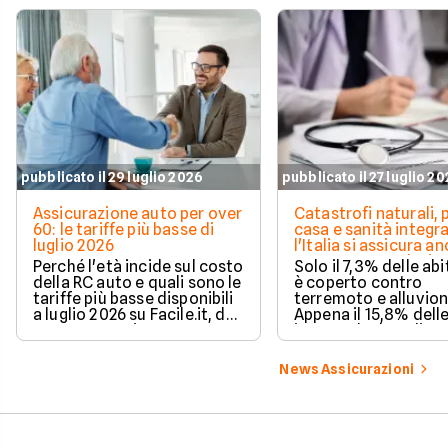
pubblicato il 29 luglio 2026
pubblicato il 27 luglio 2
Assicurazione auto per over
Catastrofi naturali, 
60: le tariffe più basse di
casa e sanità integra
luglio 2026
l'Italia si assicura a
troppo poco. I dati 
Perché l'età incide sul costo
Solo il 7,3% delle abi
della RC auto e quali sono le
è coperto contro
tariffe più basse disponibili
terremoto e alluvion
a luglio 2026 su Facile.it, da
Appena il 15,8% dell
106,32€ annui.
imprese ha la polizz
catastrofale obbligat
dati ANIA 2025 sul g
News Assicurazioni
assicurativo italiano