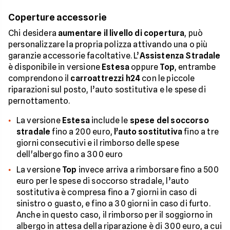
Coperture accessorie
Chi desidera
aumentare il livello di copertura
, può
personalizzare la propria polizza attivando una o più
garanzie accessorie facoltative. L’
Assistenza Stradale
è disponibile in versione
Estesa
oppure
Top
, entrambe
comprendono il
carroattrezzi h24
con le piccole
riparazioni sul posto, l’auto sostitutiva e le spese di
pernottamento.
La versione
Estesa
include le
spese del soccorso
stradale
fino a 200 euro,
l’auto sostitutiva
fino a tre
giorni consecutivi e il rimborso delle spese
dell'albergo fino a 300 euro
La versione
Top
invece arriva a rimborsare fino a 500
euro per le spese di soccorso stradale, l’auto
sostitutiva è compresa fino a 7 giorni in caso di
sinistro o guasto, e fino a 30 giorni in caso di furto.
Anche in questo caso, il rimborso per il soggiorno in
albergo in attesa della riparazione è di 300 euro, a cui