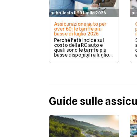
pubblicato il 29 luglio 2026
pu
Assicurazione auto per
over 60: le tariffe più
basse di luglio 2026
Perché l'età incide sul
costo della RC auto e
quali sono le tariffe più
basse disponibili a luglio
2026 su Facile.it, da
106,32€ annui.
Guide sulle assic