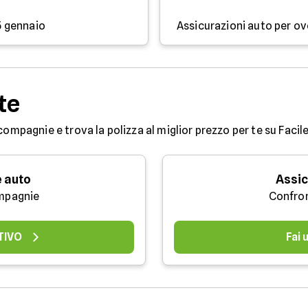
15 gennaio
te
compagnie e trova la polizza al miglior prezzo per te su Facile
 auto
Assic
mpagnie
Confro
TIVO
Fai