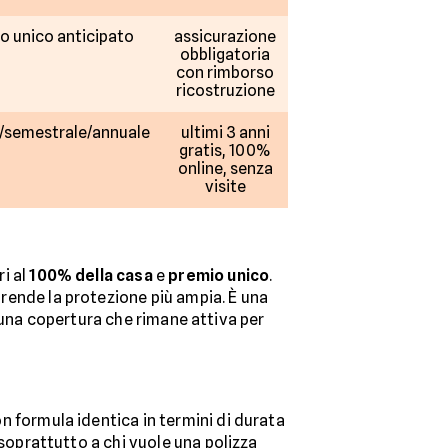
o unico anticipato
assicurazione
obbligatoria
con rimborso
ricostruzione
/semestrale/annuale
ultimi 3 anni
gratis, 100%
online, senza
visite
ri al
100% della casa
e
premio unico
.
 rende la protezione più ampia. È una
 una copertura che rimane attiva per
on formula identica in termini di durata
 soprattutto a chi vuole una polizza