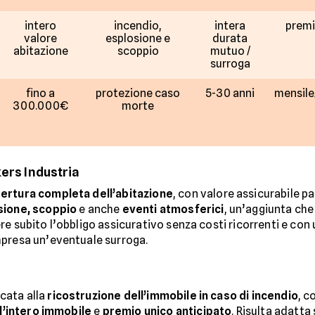
intero
incendio,
intera
premi
valore
esplosione e
durata
abitazione
scoppio
mutuo /
surroga
fino a
protezione caso
5-30 anni
mensile
300.000€
morte
ers Industria
ertura completa dell’abitazione
, con valore assicurabile pa
sione, scoppio
e anche
eventi atmosferici
, un’aggiunta che
re subito l’obbligo assicurativo senza costi ricorrenti e con
mpresa un’eventuale surroga.
cata alla
ricostruzione dell’immobile in caso di incendio
, c
ll’intero immobile
e
premio unico anticipato
. Risulta adatta