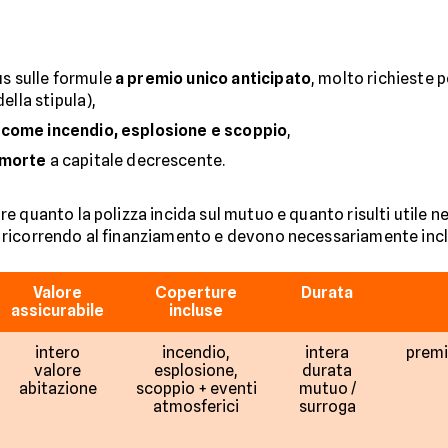
s sulle formule
a premio unico anticipato
, molto richieste
ella stipula),
 come incendio, esplosione e scoppio
,
 morte
a capitale decrescente.
 quanto la polizza incida sul mutuo e quanto risulti utile nel
 ricorrendo al finanziamento e devono necessariamente in
Valore
Coperture
Durata
assicurabile
incluse
intero
incendio,
intera
premi
valore
esplosione,
durata
abitazione
scoppio + eventi
mutuo /
atmosferici
surroga