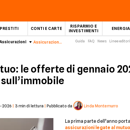
RISPARMIO E
PRESTITI
CONTI E CARTE
ENERGIA
INVESTIMENTI
Guida
FAQ
News
Linee editori
Assicurazioni
Assicurazione mutuo gennaio 2026
uo: le offerte di gennaio 2
 sull’immobile
1-2026
|
3
min di lettura
|
Pubblicato da
Linda Montemurro
La prima parte dell’anno porta
assicurazioni legate al mutu