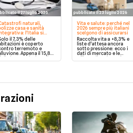
bblicato il 27 luglio 2026
pubblicato il 23 luglio 2026
Catastrofi naturali,
Vita e salute: perché nel
polizze casa e sanità
2026 sempre più italiani
integrativa: l'Italia si
scelgono di assicurarsi
assicura ancora troppo
Solo il 7,3% delle
Raccolta vita a +8,3% e
poco. I dati 2025
abitazioni è coperto
liste d'attesa ancora
contro terremoto e
sotto pressione: ecco i
alluvione. Appena il 15,8%
dati di mercato e le
delle imprese ha la polizza
offerte di assicurazione
catastrofale obbligatoria.
vita e salute disponibili s
I dati ANIA 2025 sul gap
Facile.it a luglio 2026.
assicurativo italiano.
urazioni