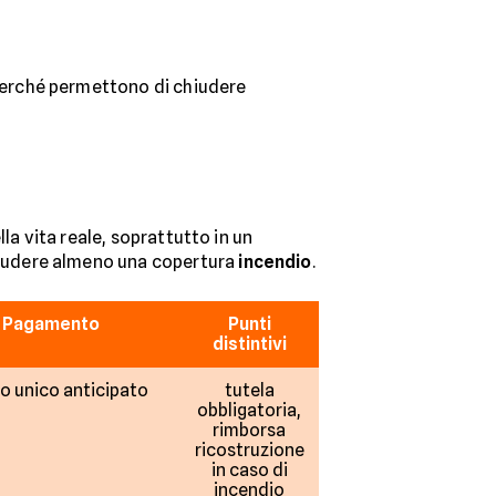
 perché permettono di chiudere
la vita reale, soprattutto in un
cludere almeno una copertura
incendio
.
Pagamento
Punti
distintivi
o unico anticipato
tutela
obbligatoria,
rimborsa
ricostruzione
in caso di
incendio