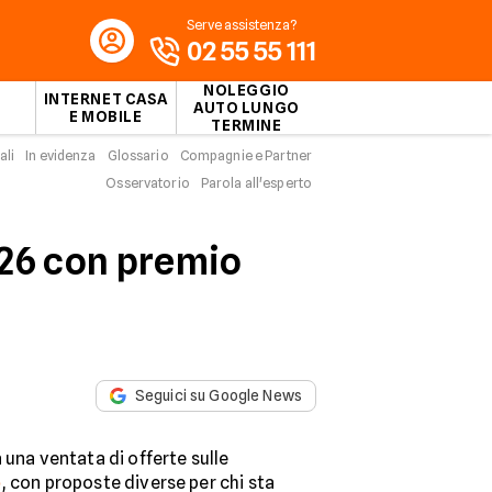
Serve assistenza?
02 55 55 111
NOLEGGIO
INTERNET CASA
AUTO LUNGO
E MOBILE
TERMINE
ali
In evidenza
Glossario
Compagnie e Partner
Osservatorio
Parola all'esperto
026 con premio
Seguici su Google News
 una ventata di offerte sulle
o
, con proposte diverse per chi sta