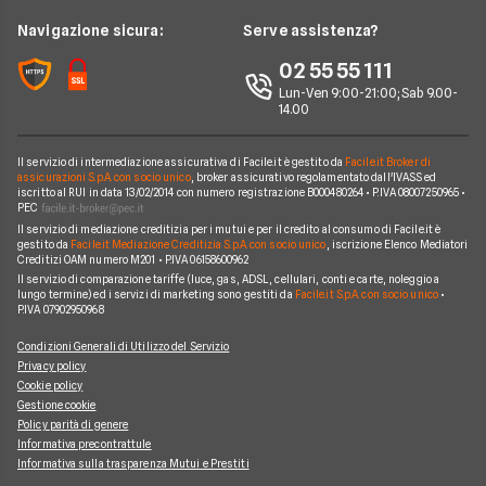
Assicurazione Professionale
RC Familiare
Linear
News
Navigazione sicura:
Serve assistenza?
Glossario Assicurativo
Assicurazione Avvocati
Assicurazione Auto Mensile
Prima.it
Chi siamo
02 55 55 111
Notizie Assicurazioni
Assicurazione Infortuni
Quixa
Lun-Ven 9:00-21:00; Sab 9.00-
Perché scegliere Facile.it
Argomenti in evidenza Assicurazioni
Assicurazione Cane
14.00
Verti
Contatti
Assicurazione Smartphone
UnipolSai
Il servizio di intermediazione assicurativa di Facile.it è gestito da
Facile.it Broker di
Mappa del sito
Assicurazione Autocarro
assicurazioni S.p.A. con socio unico
, broker assicurativo regolamentato dall'IVASS ed
iscritto al RUI in data 13/02/2014 con numero registrazione B000480264 • P.IVA 08007250965 •
Allianz
PEC
Il servizio di mediazione creditizia per i mutui e per il credito al consumo di Facile.it è
Compagnie e intermediari
gestito da
Facile.it Mediazione Creditizia S.p.A. con socio unico
, iscrizione Elenco Mediatori
Creditizi OAM numero M201 • P.IVA 06158600962
Il servizio di comparazione tariffe (luce, gas, ADSL, cellulari, conti e carte, noleggio a
lungo termine) ed i servizi di marketing sono gestiti da
Facile.it S.p.A. con socio unico
•
P.IVA 07902950968
Condizioni Generali di Utilizzo del Servizio
Privacy policy
Cookie policy
Gestione cookie
Policy parità di genere
Informativa precontrattule
Informativa sulla trasparenza Mutui e Prestiti