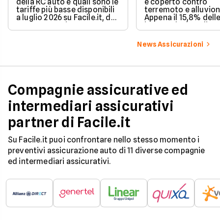
della RC auto e quali sono le
è coperto contro
tariffe più basse disponibili
terremoto e alluvion
a luglio 2026 su Facile.it, da
Appena il 15,8% dell
106,32€ annui.
imprese ha la polizz
catastrofale obbligat
dati ANIA 2025 sul g
News Assicurazioni
assicurativo italiano
Compagnie assicurative ed
intermediari assicurativi
partner di Facile.it
Su Facile.it puoi confrontare nello stesso momento i
preventivi assicurazione auto di 11 diverse compagnie
ed intermediari assicurativi.