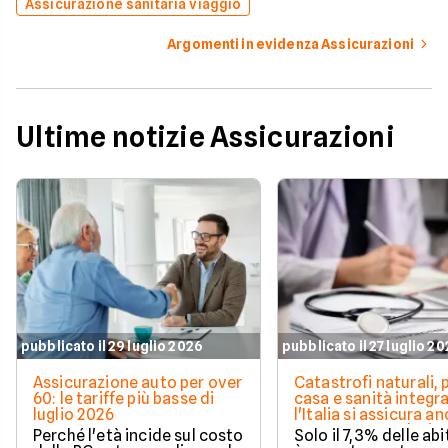
Assicurazione sanitaria viaggio
Argomenti in evidenza Assicurazioni
Ultime notizie Assicurazioni
pubblicato il 29 luglio 2026
pubblicato il 27 luglio 2
Assicurazione auto per over
Catastrofi naturali, 
60: le tariffe più basse di
casa e sanità integra
luglio 2026
l'Italia si assicura a
troppo poco. I dati 
Perché l'età incide sul costo
Solo il 7,3% delle abi