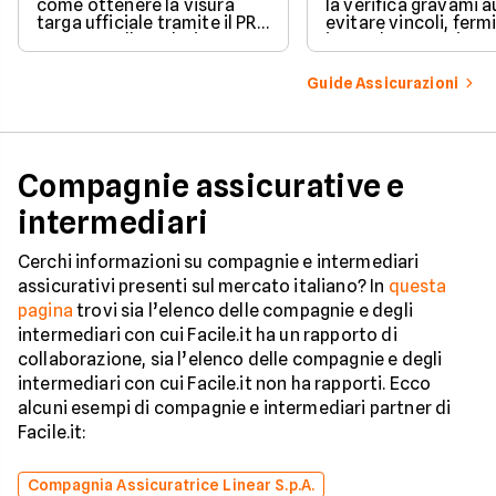
come ottenere la visura
la verifica gravami a
targa ufficiale tramite il PRA
evitare vincoli, fermi
per controllare dati e
ipoteche. Scopri co
vincoli in totale sicurezza.
tutelare il tuo acqui
Guide Assicurazioni
Compagnie assicurative e
intermediari
Cerchi informazioni su compagnie e intermediari
assicurativi presenti sul mercato italiano? In
questa
pagina
trovi sia l’elenco delle compagnie e degli
intermediari con cui Facile.it ha un rapporto di
collaborazione, sia l’elenco delle compagnie e degli
intermediari con cui Facile.it non ha rapporti. Ecco
alcuni esempi di compagnie e intermediari partner di
Facile.it:
Compagnia Assicuratrice Linear S.p.A.