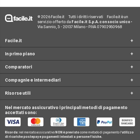
© 2026 Facile.it
Tutti i diritti riservati
Facile.it è un
servizio offerto da
Facile.it S.p.A. con socio unico
•
Via Sannio, 3 - 20137 Milano • P.IVA 07902950968
Facile.it
In primo piano
Assicurazioni
Comparatori
Prestiti
Assicurazioni online
Mutui
Compagnie e intermediari
Assicurazione Auto
Preventivo assicurazione auto
Internet Casa
Assicurazione Moto
Risorse utili
Preventivo Assicurazione Moto
24hassistance
Luce e Gas
Assicurazione Viaggio
Preventivo Assicurazione Autocarro
Bene Assicurazioni
Nel mercato assicurativo i principali metodi di pagamento
Conti e Carte
Osservatorio Assicurazioni
Assicurazione Casa
accettati sono:
Preventivo Assicurazione Casa
ConTe
Telefonia Mobile
Guida Assicurazioni
Assicurazione Vita
Preventivo Assicurazione Vita
Genertel
Pay TV
Agenzie Assicurative
Assicurazione Mutuo
Ricorda:
nel mercato assicurativo
NON è previsto
come metodo di pagamento l'
utilizzo
Preventivo Assicurazione Viaggio
Allianz Direct
di ricariche postepay e pagamenti intestati a persone fisiche.
Noleggio Lungo Termine
Domande Assicurazioni