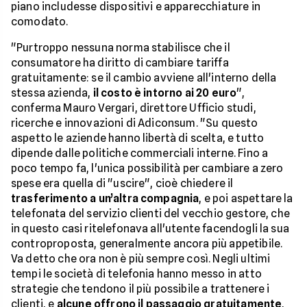
piano includesse dispositivi e apparecchiature in
comodato.
"Purtroppo nessuna norma stabilisce che il
consumatore ha diritto di cambiare tariffa
gratuitamente: se il cambio avviene all'interno della
stessa azienda,
il costo è intorno ai 20 euro
",
conferma Mauro Vergari, direttore Ufficio studi,
ricerche e innovazioni di Adiconsum. "Su questo
aspetto le aziende hanno libertà di scelta, e tutto
dipende dalle politiche commerciali interne. Fino a
poco tempo fa, l'unica possibilità per cambiare a zero
spese era quella di "uscire", cioè chiedere il
trasferimento a un’altra compagnia
, e poi aspettare la
telefonata del servizio clienti del vecchio gestore, che
in questo casi ritelefonava all'utente facendogli la sua
controproposta, generalmente ancora più appetibile.
Va detto che ora non è più sempre così. Negli ultimi
tempi le società di telefonia hanno messo in atto
strategie che tendono il più possibile a trattenere i
clienti, e
alcune offrono il passaggio gratuitamente
,