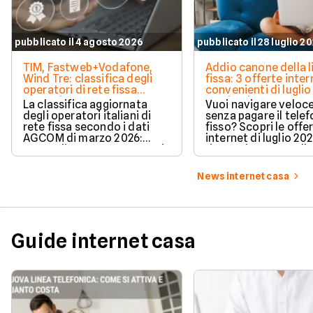
pubblicato il 4 agosto 2026
pubblicato il 28 luglio 2
TIM, Fastweb+Vodafone,
Addio canone della l
Wind Tre: classifica degli
fissa: 3 offerte inter
operatori di rete fissa
convenienti di luglio
secondo AGCOM
partire da 19,95€
La classifica aggiornata
Vuoi navigare veloce
degli operatori italiani di
senza pagare il tele
rete fissa secondo i dati
fisso? Scopri le offe
AGCOM di marzo 2026:
internet di luglio 20
quote di mercato, sorpassi
risparmiare e sceglie
e new entry.
tariffa perfetta per t
News internet casa
Guide internet casa