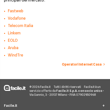
principali del mercato.
Fastweb
Vodafone
Telecom Italia
Linkem
EOLO
Aruba
WindTre
Operatori Internet Casa
© 2026 Facile.it
Tutti i diritti riservati
Facile.it è un
servizio offerto da
Facile.it S.p.A. con socio unico
•
Via Sannio, 3 - 20137 Milano • P.IVA 07902950968
Facile.it