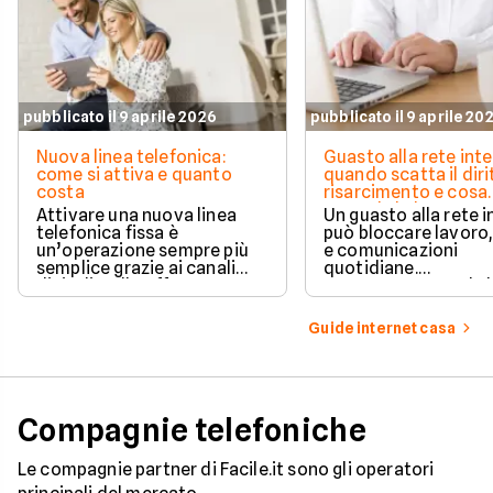
pubblicato il 9 aprile 2026
pubblicato il 9 aprile 20
Nuova linea telefonica:
Guasto alla rete inte
come si attiva e quanto
quando scatta il diri
costa
risarcimento e cosa
prevede la legge
Attivare una nuova linea
Un guasto alla rete 
telefonica fissa è
può bloccare lavoro,
un’operazione sempre più
e comunicazioni
semplice grazie ai canali
quotidiane.
digitali e alle offerte
Fortunatamente, la 
integrate con internet casa.
prevede strumenti c
per ottenere un
Guide internet casa
risarcimento in caso
disservizi prolungati
Compagnie telefoniche
Le compagnie partner di Facile.it sono gli operatori