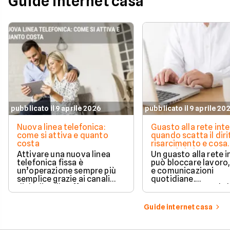
Guide internet casa
pubblicato il 9 aprile 2026
pubblicato il 9 aprile 20
Nuova linea telefonica:
Guasto alla rete inte
come si attiva e quanto
quando scatta il diri
costa
risarcimento e cosa
prevede la legge
Attivare una nuova linea
Un guasto alla rete 
telefonica fissa è
può bloccare lavoro,
un’operazione sempre più
e comunicazioni
semplice grazie ai canali
quotidiane.
digitali e alle offerte
Fortunatamente, la 
integrate con internet casa.
prevede strumenti c
per ottenere un
Guide internet casa
risarcimento in caso
disservizi prolungati