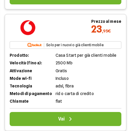
Prezzo al mese
23
,95€
Solo per i nuovi o già clienti mobile
Prodotto:
Casa Start per già clienti mobile
Velocità (fino a):
2500 Mb
Attivazione
Gratis
Mode wi-fi
Incluso
Tecnologia
adsl, fibra
Metodi di pagamento
rid o carta di credito
Chiamate
flat
Vai