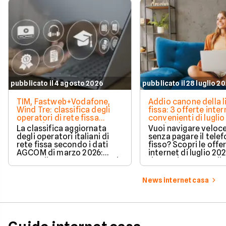
pubblicato il 4 agosto 2026
pubblicato il 28 luglio 2
TIM, Fastweb+Vodafone,
Addio canone della l
Wind Tre: classifica degli
fissa: 3 offerte inter
operatori di rete fissa
convenienti di luglio
secondo AGCOM
partire da 19,95€
La classifica aggiornata
Vuoi navigare veloce
degli operatori italiani di
senza pagare il tele
rete fissa secondo i dati
fisso? Scopri le offe
AGCOM di marzo 2026:
internet di luglio 20
quote di mercato, sorpassi
risparmiare e sceglie
e new entry.
tariffa perfetta per t
News internet casa