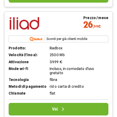
Prezzo / mese
26
,99€
Sconti per già clienti mobile
Prodotto:
Iliadbox
Velocità (fino a):
2500 Mb
Attivazione
39.99 €
Mode wi-fi
Incluso, in comodato d'uso
gratuito
Tecnologia
fibra
Metodi di pagamento
rid o carta di credito
Chiamate
flat
Vai