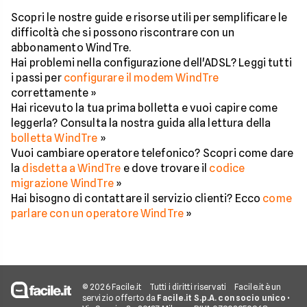
Scopri le nostre guide e risorse utili per semplificare le
difficoltà che si possono riscontrare con un
abbonamento WindTre.
Hai problemi nella configurazione dell'ADSL? Leggi tutti
i passi per
configurare il modem WindTre
correttamente »
Hai ricevuto la tua prima bolletta e vuoi capire come
leggerla? Consulta la nostra guida alla lettura della
bolletta WindTre
»
Vuoi cambiare operatore telefonico? Scopri come dare
la
disdetta a WindTre
e dove trovare il
codice
migrazione WindTre
»
Hai bisogno di contattare il servizio clienti? Ecco
come
parlare con un operatore WindTre
»
© 2026 Facile.it
Tutti i diritti riservati
Facile.it è un
servizio offerto da
Facile.it S.p.A. con socio unico
•