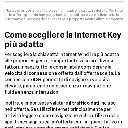
*Le tabelle riportano a titolo esemplificativo la struttura del sito. Per tutte
le offerte poste in comparazione clicca sul tasto vai e ottieni tutte le
informazioni necessarie per valutare la proposta adatta alle tue esigenze
Come scegliere la Internet Key
più adatta
Per scegliere la chiavetta internet WindTre più adatta
alle proprie esigenze, è importante valutare diversi
fattori. Innanzitutto, è consigliabile considerare la
velocità di connessione
offerta dall'offerta scelta. La
connessione
4G+
permette di navigare a velocità
elevate, garantendo un'esperienza di navigazione
fluida e senza interruzioni.
Inoltre, è importante valutare il
traffico dati
incluso
nell'offerta. Se utilizzi Internet principalmente per
attività leggere come navigazione web e utilizzo delle
app di messaggistica, un'offerta con un quantitativo di