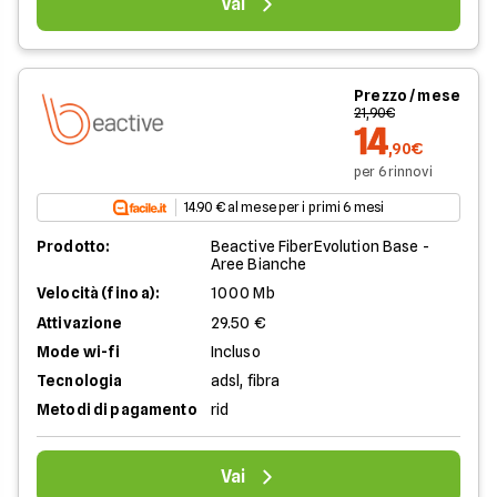
Vai
Prezzo / mese
21,90€
14
,90€
per 6 rinnovi
14.90 € al mese per i primi 6 mesi
Prodotto:
Beactive FiberEvolution Base -
Aree Bianche
Velocità (fino a):
1000 Mb
Attivazione
29.50 €
Mode wi-fi
Incluso
Tecnologia
adsl, fibra
Metodi di pagamento
rid
Vai