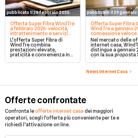
pubblicato il 26 febbraio 2026
pubblicato il 29 gennaio
Offerta Super Fibra WindTre
Offerta Super Fibra d
a febbraio 2026: velocità,
WindTre a gennaio 2
intrattenimento e servizi
connessione veloce 
extra inclusi
mesi di Prime inclusi
L’offerta Super Fibra di
Nel mercato delle of
WindTre combina
internet casa, WindT
prestazioni elevate,
distingue a gennaio
praticità e convenienza in
con la sua proposta
un unico pacchetto. Grazie
Fibra, pensata per ch
alla fibra fino a 2,5 Gbit/s e
desidera una conne
al modem incluso
veloce, stabile e ada
News Internet Casa
gratuitamente, è possibile
tutte le esigenze digi
navigare, fare smart
moderne.
working, giocare online e
guardare film in streaming
senza rallentamenti.
Offerte confrontate
Confronta le
offerte internet casa
dei maggiori
operatori, scegli l'offerta più conveniente per te e
richiedi l'attivazione on line.