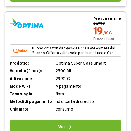
Prezzo / mese
29,90€
19
,90€
Prezzo fisso
Buono Amazon da 49,90€ e Fibra a 9,90€/mese dal
2° anno. Offerta valida solo per clienti Luce o Gas
Prodotto:
Optima Super Casa Smart
Velocità (fino a):
2500 Mb
Attivazione
29.90 €
Mode wi-fi
A pagamento
Tecnologia
fibra
Metodi di pagamento
rid o carta di credito
Chiamate
consumo
Vai