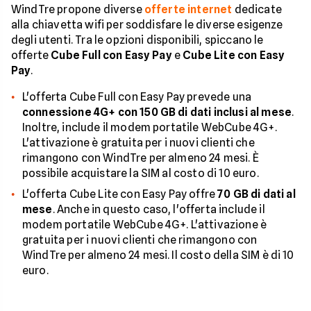
WindTre propone diverse
offerte internet
dedicate
alla chiavetta wifi per soddisfare le diverse esigenze
degli utenti. Tra le opzioni disponibili, spiccano le
offerte
Cube Full con Easy Pay
e
Cube Lite con Easy
Pay
.
L'offerta Cube Full con Easy Pay prevede una
connessione 4G+ con 150 GB di dati inclusi al mese
.
Inoltre, include il modem portatile WebCube 4G+.
L'attivazione è gratuita per i nuovi clienti che
rimangono con WindTre per almeno 24 mesi. È
possibile acquistare la SIM al costo di 10 euro.
L'offerta Cube Lite con Easy Pay offre
70 GB di dati al
mese
. Anche in questo caso, l'offerta include il
modem portatile WebCube 4G+. L'attivazione è
gratuita per i nuovi clienti che rimangono con
WindTre per almeno 24 mesi. Il costo della SIM è di 10
euro.