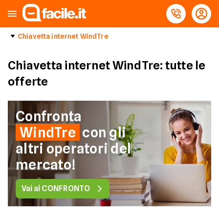
Chiavetta internet WindTre
Chiavetta internet WindTre: tutte le
offerte
Confronta
WindTre
con gli
altri operatori del
mercato!
Vai al CONFRONTO