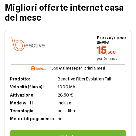
Migliori offerte internet casa
del mese
Prezzo / mese
25,90€
15
,50€
per 6 rinnovi
15.50 € al mese per i primi 6 mesi
Prodotto:
Beactive FiberEvolution Full
Velocità (fino a):
1000 Mb
Attivazione
28.50 €
Mode wi-fi
Incluso
Tecnologia
adsl, fibra
Metodi di pagamento
rid