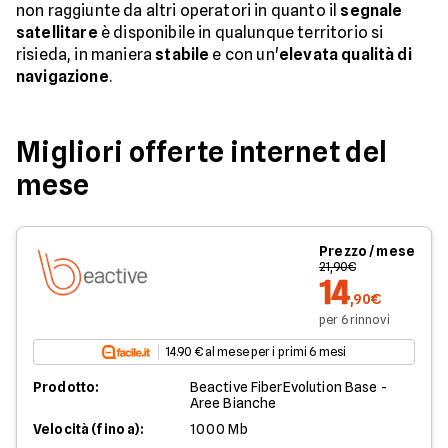
non raggiunte da altri operatori in quanto il
segnale
satellitare
è disponibile in qualunque territorio si
risieda, in maniera
stabile
e con un'
elevata qualità di
navigazione
.
Migliori offerte internet del
mese
Prezzo / mese
21,90€
14
,90€
per 6 rinnovi
14.90 € al mese per i primi 6 mesi
Prodotto:
Beactive FiberEvolution Base -
Aree Bianche
Velocità (fino a):
1000 Mb