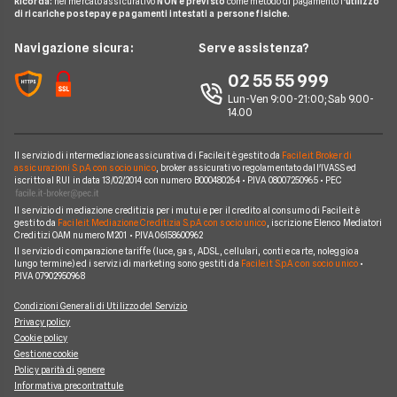
Ricorda:
nel mercato assicurativo
NON è previsto
come metodo di pagamento l'
utilizzo
Tiscali
di ricariche postepay e pagamenti intestati a persone fisiche.
Noleggio Lungo Termine
Argomenti in evidenza internet casa
Wind Tre
News
Navigazione sicura:
Serve assistenza?
Notizie internet casa
Aruba
Chi siamo
02 55 55 999
Domande frequenti internet casa
Eolo
Lun-Ven 9:00-21:00; Sab 9.00-
Perché scegliere Facile.it
Glossario internet casa
14.00
Sky Wifi
Contatti
Connessione Lenta
Operatori Internet Casa
Il servizio di intermediazione assicurativa di Facile.it è gestito da
Facile.it Broker di
Mappa del sito
assicurazioni S.p.A. con socio unico
, broker assicurativo regolamentato dall'IVASS ed
iscritto al RUI in data 13/02/2014 con numero B000480264 • P.IVA 08007250965 • PEC
Il servizio di mediazione creditizia per i mutui e per il credito al consumo di Facile.it è
gestito da
Facile.it Mediazione Creditizia S.p.A. con socio unico
, iscrizione Elenco Mediatori
Creditizi OAM numero M201 • P.IVA 06158600962
Il servizio di comparazione tariffe (luce, gas, ADSL, cellulari, conti e carte, noleggio a
lungo termine) ed i servizi di marketing sono gestiti da
Facile.it S.p.A. con socio unico
•
P.IVA 07902950968
Condizioni Generali di Utilizzo del Servizio
Privacy policy
Cookie policy
Gestione cookie
Policy parità di genere
Informativa precontrattule