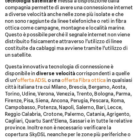
tecnologia satellitare
messa a disposizione dalla
compagnia permette di avere una connessione internet
a diverse velocità anche nelle zone più isolate e che
non sono raggiunte da linee telefoniche o reti in fibra
ottica come campagne, montagne e località marine.
Questo è possibile perché il segnale internet non viene
distribuito fisicamente attraverso l'utilizzo di linee
costituite da cablaggi ma avviene tramite l'utilizzo di
un satellite.
Questa innovativa tecnologia di connessione è
disponibile in
diverse velocità
corrispondenti a quelle
di un'
offerta ADSL
o una
offerta Fibra ottica
in qualsiasi
città italiana tra cui Milano, Brescia, Bergamo, Aosta,
Torino, Udine, Verona, Venezia, Trento, Bologna, Parma,
Firenze, Pisa, Siena, Ancona, Perugia, Pescara, Roma,
Campobasso, Potenza, Napoli, Salerno, Bari, Lecce,
Reggio Calabria, Crotone, Palermo, Catania, Agrigento,
Cagliari, Quartu Sant'Elena, Sassari e in tutte le relative
province. Inoltre non è necessario verificare la
copertura SkyDSL neanche per le zone più periferiche o