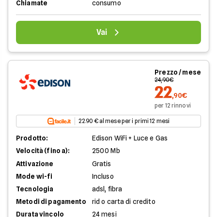
Chiamate
consumo
Vai
Prezzo / mese
24,90€
22
,90€
per 12 rinnovi
22.90 € al mese per i primi 12 mesi
Prodotto:
Edison WiFi + Luce e Gas
Velocità (fino a):
2500 Mb
Attivazione
Gratis
Mode wi-fi
Incluso
Tecnologia
adsl, fibra
Metodi di pagamento
rid o carta di credito
Durata vincolo
24 mesi