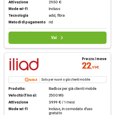
Attivazione
29.50 €
Mode wi-fi
Incluso
Tecnologia
adsl, fibra
Metodi di pagamento
rid
Vai
Prezzo / mese
22
,99€
Solo per nuovi o già clienti mobile
Prodotto:
Iliadbox per già clienti mobile
Velocità (fino a):
2500 Mb
Attivazione
39.99 € / 1 mesi
Mode wi-fi
Incluso, in comodato d'uso
gratuito