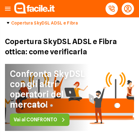
Copertura SkyDSL ADSL e Fibra
Copertura SkyDSL ADSL e Fibra
ottica: come verificarla
Confronta SkyDSL
con gli altri
operatori del
mercato!
Vai al CONFRONTO