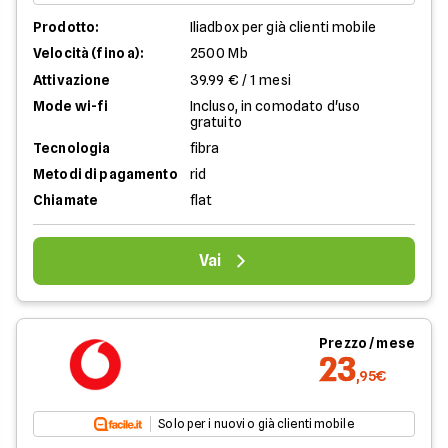
Prodotto:
Iliadbox per già clienti mobile
Velocità (fino a):
2500 Mb
Attivazione
39.99 € / 1 mesi
Mode wi-fi
Incluso, in comodato d'uso
gratuito
Tecnologia
fibra
Metodi di pagamento
rid
Chiamate
flat
Vai
Prezzo / mese
23
,95€
Solo per i nuovi o già clienti mobile