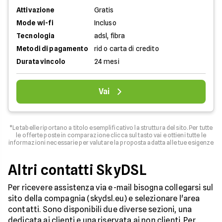
Attivazione
Gratis
Mode wi-fi
Incluso
Tecnologia
adsl, fibra
Metodi di pagamento
rid o carta di credito
Durata vincolo
24 mesi
Vai
*Le tabelle riportano a titolo esemplificativo la struttura del sito. Per tutte
le offerte poste in comparazione clicca sul tasto vai e ottieni tutte le
informazioni necessarie per valutare la proposta adatta alle tue esigenze
Altri contatti SkyDSL
Per ricevere assistenza via e-mail bisogna collegarsi sul
sito della compagnia (skydsl.eu) e selezionare l'area
contatti. Sono disponibili due diverse sezioni, una
dedicata ai clienti e una riservata ai non clienti. Per