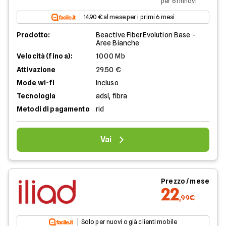
per 6 rinnovi
14.90 € al mese per i primi 6 mesi
Prodotto:
Beactive FiberEvolution Base -
Aree Bianche
Velocità (fino a):
1000 Mb
Attivazione
29.50 €
Mode wi-fi
Incluso
Tecnologia
adsl, fibra
Metodi di pagamento
rid
Vai
Prezzo / mese
22
,99€
Solo per nuovi o già clienti mobile