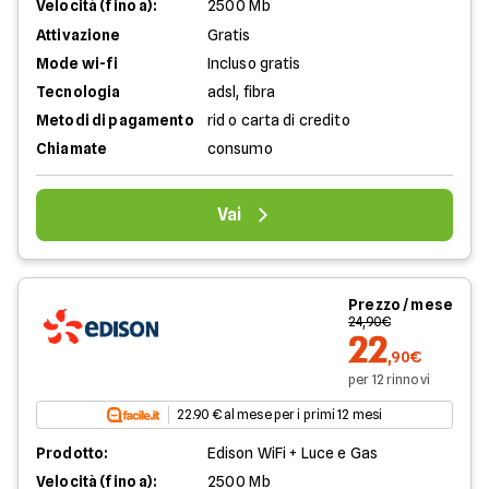
Velocità (fino a):
2500 Mb
Attivazione
Gratis
Mode wi-fi
Incluso gratis
Tecnologia
adsl, fibra
Metodi di pagamento
rid o carta di credito
Chiamate
consumo
Vai
Prezzo / mese
24,90€
22
,90€
per 12 rinnovi
22.90 € al mese per i primi 12 mesi
Prodotto:
Edison WiFi + Luce e Gas
Velocità (fino a):
2500 Mb