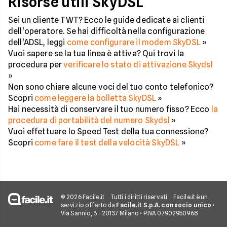
Risorse utili SkyDSL
Sei un cliente TWT? Ecco le guide dedicate ai clienti
dell'operatore. Se hai difficoltà nella configurazione
dell'ADSL, leggi
come configurare il modem SkyDSL
»
Vuoi sapere se la tua linea è attiva? Qui trovi la
procedura per
verificare lo stato di attivazione Skydsl
»
Non sono chiare alcune voci del tuo conto telefonico?
Scopri
come leggere la bolletta SkyDSL
»
Hai necessità di conservare il tuo numero fisso? Ecco
la
procedura di portabilità del numero Skydsl
»
Vuoi effettuare lo Speed Test della tua connessione?
Scopri
come fare il test della velocità SkyDSL
»
© 2026 Facile.it
Tutti i diritti riservati
Facile.it è un
servizio offerto da
Facile.it S.p.A. con socio unico
•
Via Sannio, 3 - 20137 Milano • P.IVA 07902950968