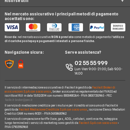
Risorse utili
Offerte Internet Satellitare
Tim
Luce e Gas
Offerte Internet Mobile
Offerte Telefonia Fissa
Vodafone
Nel mercato assicurativo i principali metodi di pagamento
Conti e Carte
Verifica Copertura Fibra Ottica
Offerte Internet Partita Iva
accettati sono:
Internet Seconda Casa
Fastweb
Telefonia Mobile
Internet Speed Test
Internet senza linea fissa
Offerte Internet Illimitato
Linkem
Pay TV
Guide Internet Casa
Ricorda:
nel mercato assicurativo
NON è previsto
come metodo di pagamento l'
utilizzo
Tiscali
di ricariche postepay e pagamenti intestati a persone fisiche.
Noleggio Lungo Termine
Argomenti in evidenza internet casa
Wind Tre
News
Navigazione sicura:
Serve assistenza?
Notizie internet casa
Aruba
Chi siamo
02 55 55 999
Domande frequenti internet casa
Eolo
Lun-Ven 9:00-21:00; Sab 9.00-
Perché scegliere Facile.it
Glossario internet casa
14.00
Sky Wifi
Contatti
Connessione Lenta
Operatori Internet Casa
Il servizio di intermediazione assicurativa di Facile.it è gestito da
Facile.it Broker di
Mappa del sito
assicurazioni S.p.A. con socio unico
, broker assicurativo regolamentato dall'IVASS ed
iscritto al RUI in data 13/02/2014 con numero B000480264 • P.IVA 08007250965 • PEC
Il servizio di mediazione creditizia per i mutui e per il credito al consumo di Facile.it è
gestito da
Facile.it Mediazione Creditizia S.p.A. con socio unico
, iscrizione Elenco Mediatori
Creditizi OAM numero M201 • P.IVA 06158600962
Il servizio di comparazione tariffe (luce, gas, ADSL, cellulari, conti e carte, noleggio a
lungo termine) ed i servizi di marketing sono gestiti da
Facile.it S.p.A. con socio unico
•
P.IVA 07902950968