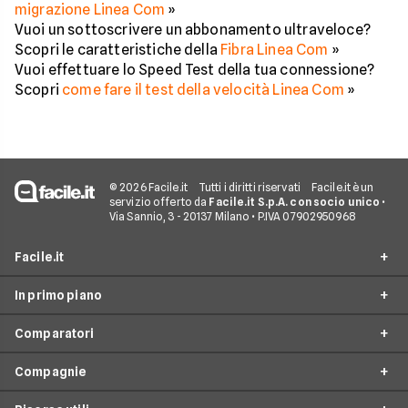
migrazione Linea Com
»
Vuoi un sottoscrivere un abbonamento ultraveloce?
Scopri le caratteristiche della
Fibra Linea Com
»
Vuoi effettuare lo Speed Test della tua connessione?
Scopri
come fare il test della velocità Linea Com
»
© 2026 Facile.it
Tutti i diritti riservati
Facile.it è un
servizio offerto da
Facile.it S.p.A. con socio unico
•
Via Sannio, 3 - 20137 Milano • P.IVA 07902950968
Facile.it
In primo piano
Assicurazioni
Comparatori
Prestiti
Offerte Fibra
Mutui
Compagnie
Offerte ADSL
Migliore Connessione Internet
Internet Casa
Offerte Internet Casa