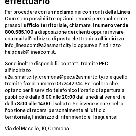
effettuarlo
Per procedere con un
reclamo
nei confronti della
Linea
Com
sono possibili tre opzioni: recarsi personalmente
presso l'
ufficio territoriale
, chiamare il
numero verde
800.585.100
a disposizione dei clienti oppure inviare
una
mail
all'indirizzo di posta elettronica all'indirizzo
info_lineacom@a2asmartcity.io oppure all'indirizzo
helpdesk@lineacom.it.
Sono inoltre disponibili i contatti tramite
PEC
all'indirizzo
a2a_smartcity_cremona@pec.a2asmartcity.io e quello
tramite
fax
al numero 0372442344. Per coloro che
optano per il servizio telefonico l'orario di apertura al
pubblico è dalle
8:00 alle 20:00
dal lunedì al venerdì e
dalla
8:00 alle 14:00
il sabato. Se invece viene scelta
l'opzione di recarsi personalmente all'ufficio
territoriale, l'indirizzo di riferimento è il seguente:
Via del Macello, 10, Cremona