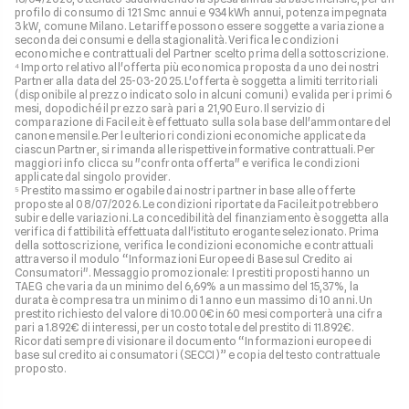
profilo di consumo di 121 Smc annui e 934 kWh annui, potenza impegnata
3 kW, comune Milano. Le tariffe possono essere soggette a variazione a
seconda dei consumi e della stagionalità. Verifica le condizioni
economiche e contrattuali del Partner scelto prima della sottoscrizione.
⁴ Importo relativo all'offerta più economica proposta da uno dei nostri
Partner alla data del 25-03-2025. L'offerta è soggetta a limiti territoriali
(disponibile al prezzo indicato solo in alcuni comuni) e valida per i primi 6
mesi, dopodiché il prezzo sarà pari a 21,90 Euro. Il servizio di
comparazione di Facile.it è effettuato sulla sola base dell'ammontare del
canone mensile. Per le ulteriori condizioni economiche applicate da
ciascun Partner, si rimanda alle rispettive informative contrattuali. Per
maggiori info clicca su "confronta offerta" e verifica le condizioni
applicate dal singolo provider.
⁵ Prestito massimo erogabile dai nostri partner in base alle offerte
proposte al 08/07/2026. Le condizioni riportate da Facile.it potrebbero
subire delle variazioni. La concedibilità del finanziamento è soggetta alla
verifica di fattibilità effettuata dall'istituto erogante selezionato. Prima
della sottoscrizione, verifica le condizioni economiche e contrattuali
attraverso il modulo “Informazioni Europee di Base sul Credito ai
Consumatori". Messaggio promozionale: I prestiti proposti hanno un
TAEG che varia da un minimo del 6,69% a un massimo del 15,37%, la
durata è compresa tra un minimo di 1 anno e un massimo di 10 anni. Un
prestito richiesto del valore di 10.000€ in 60 mesi comporterà una cifra
pari a 1.892€ di interessi, per un costo totale del prestito di 11.892€.
Ricordati sempre di visionare il documento “Informazioni europee di
base sul credito ai consumatori (SECCI)” e copia del testo contrattuale
proposto.