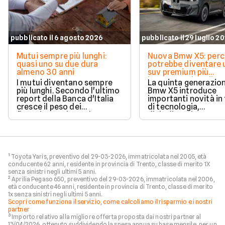
pubblicato il 6 agosto 2026
pubblicato il 29 luglio 2
Mutui sempre più lunghi:
Nuova Bmw X5: per
quasi uno su due dura
potrebbe diventare 
almeno 30 anni
suv premium più
interessanti per il n
I mutui diventano sempre
La quinta generazion
lungo termine
più lunghi. Secondo l'ultimo
Bmw X5 introduce
report della Banca d'Italia
importanti novità in
cresce il peso dei
di tecnologia,
finanziamenti con durata
digitalizzazione e
superiore ai 30 anni, mentre
motorizzazioni. Per 
diminuiscono quelli più
volta il suv premium
brevi. Una scelta che
disponibile con cinq
permette di ridurre la rata
diverse alimentazion
mensile, ma che comporta
offrendo una gamm
¹ Toyota Yaris, preventivo del 29-03-2026, immatricolata nel 2005, età
un costo complessivo
capace di rispondere
conducente 62 anni, residente in provincia di Trento, classe di merito 1X
maggiore.
esigenze di clienti pr
senza sinistri negli ultimi 5 anni.
professionisti e azie
² Aprilia Pegaso 650, preventivo del 29-03-2026, immatricolata nel 2006,
Una strategia che p
età conducente 46 anni, residente in provincia di Trento, classe di merito
1x senza sinistri negli ultimi 5 anni.
renderla una delle p
Scopri come funziona il servizio, come calcoliamo il risparmio e i nostri
più interessanti anc
partner
mercato del noleggi
³ Importo relativo alla migliore offerta proposta dai nostri partner al
termine.
13/04/2026, ottenuto suddividendo la spesa annua su base mensile, per un