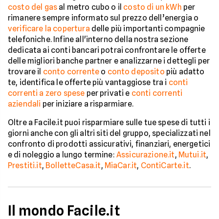
costo del gas
al metro cubo o il
costo di un kWh
per
rimanere sempre informato sul prezzo dell’energia o
verificare la copertura
delle più importanti compagnie
telefoniche. Infine all'interno della nostra sezione
dedicata ai conti bancari potrai confrontare le offerte
delle migliori banche partner e analizzarne i dettegli per
trovare il
conto corrente
o
conto deposito
più adatto
te, identifica le offerte più vantaggiose tra i
conti
correnti a zero spese
per privati e
conti correnti
aziendali
per iniziare a risparmiare.
Oltre a Facile.it puoi risparmiare sulle tue spese di tutti i
giorni anche con gli altri siti del gruppo, specializzati nel
confronto di prodotti assicurativi, finanziari, energetici
e di noleggio a lungo termine:
Assicurazione.it
,
Mutui.it
,
Prestiti.it
,
BolletteCasa.it
,
MiaCar.it
,
ContiCarte.it
.
Il mondo Facile.it