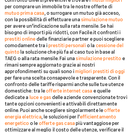
confronto diversi preventivi e trovare i
mutui migliori
per comprare un immobile tra le nostre offerte di
mutuo prima casa
, o surrogare un mutuo già acceso,
con la possibilità di effettuare una
simulazione mutuo
per avere un’indicazione sulla rata mensile. Se hai
bisogno di importi più ridotti, con Facile.it confronti i
prestiti online
delle finanziarie partner e puoi scegliere
comodamente tra i
prestiti personali
o la
cessione del
quinto
la soluzione che più fa al caso tuo in base al
TAEG o alla rata mensile. Fai una
simulazione prestito
e
rimani sempre aggiornato grazie ai nostri
approfondimenti su quali sono i
migliori prestiti di oggi
per fare una scelta consapevole e trasparente. Con il
confronto delle tariffe risparmi anche sulle tue utenze
domestiche: tra le
offerte internet casa
e quelle
dedicate a
luce e gas
delle aziende convenzionate trovi
tante opzioni convenienti e attivabili direttamente
online. Puoi anche scegliere singolarmente le
offerte
energia elettrica
, le soluzioni per l'
efficientamento
energetico
o le
offerte gas casa
più vantaggiose per
ottimizzare al meglio il costo delle utenze, verificare il