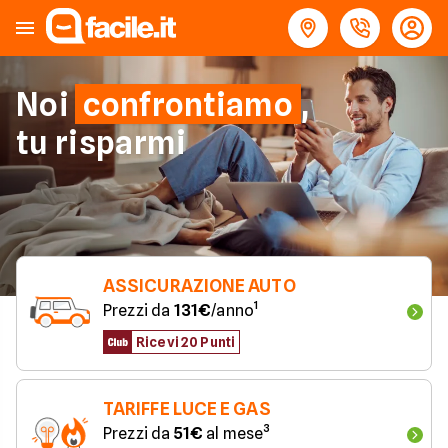
Noi
confrontiamo
,
tu risparmi
ASSICURAZIONE AUTO
Prezzi da 
131€
/anno¹
Ricevi 20 Punti
TARIFFE LUCE E GAS
Prezzi da 
51€
 al mese³