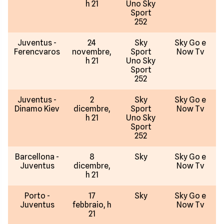
h 21
Uno Sky
Sport
252
Juventus -
24
Sky
Sky Go e
Ferencvaros
novembre,
Sport
Now Tv
h 21
Uno Sky
Sport
252
Juventus -
2
Sky
Sky Go e
Dinamo Kiev
dicembre,
Sport
Now Tv
h 21
Uno Sky
Sport
252
Barcellona -
8
Sky
Sky Go e
Juventus
dicembre,
Now Tv
h 21
Porto -
17
Sky
Sky Go e
Juventus
febbraio, h
Now Tv
21