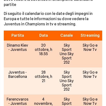
partite
Di seguito il calendario con le date degli impegni in
Europa e tutte le informazioni su dove vedere la
Juventus in Champions in tv e streaming.
Partita
Data
Canale
Streaming
Dinamo Kiev
20
Sky
Sky Go e
- Juventus
ottobre, h
Sport
Now Tv
18.55
Uno Sky
Sport
252
Juventus -
28
Sky
Sky Go e
Barcellona
ottobre, h
Sport
Now Tv
21
Uno Sky
Sport
252
Ferencvaros
4
Sky
Sky Go e
- Juventus
novembre,
Sport
Now Tv