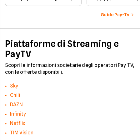
parabola, ecco quali sono i
addebiti, questa guid
costi associati
porta passo dopo p
all'installazione standard.
Guide Pay-Tv
Piattaforme di Streaming e
PayTV
Scopri le informazioni societarie degli operatori Pay TV,
con le offerte disponibili.
Sky
Chili
DAZN
Infinity
Netflix
TIM Vision