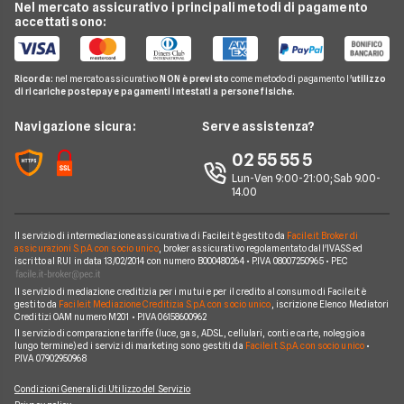
Mediaset Premium
Nel mercato assicurativo i principali metodi di pagamento
Conti e Carte
Guida Pay TV
accettati sono:
Netflix
Telefonia Mobile
Domande Pay TV
Sky e Fastweb
Pay TV
Notizie Pay TV
Ricorda:
nel mercato assicurativo
NON è previsto
come metodo di pagamento l'
utilizzo
Sky
di ricariche postepay e pagamenti intestati a persone fisiche.
Noleggio Lungo Termine
Argomenti in evidenza Pay TV
News
Navigazione sicura:
Serve assistenza?
Piattaforme Pay TV
Chi siamo
02 55 55 5
Lun-Ven 9:00-21:00; Sab 9.00-
Perché scegliere Facile.it
14.00
Contatti
Il servizio di intermediazione assicurativa di Facile.it è gestito da
Facile.it Broker di
Mappa del sito
assicurazioni S.p.A. con socio unico
, broker assicurativo regolamentato dall'IVASS ed
iscritto al RUI in data 13/02/2014 con numero B000480264 • P.IVA 08007250965 • PEC
Il servizio di mediazione creditizia per i mutui e per il credito al consumo di Facile.it è
gestito da
Facile.it Mediazione Creditizia S.p.A. con socio unico
, iscrizione Elenco Mediatori
Creditizi OAM numero M201 • P.IVA 06158600962
Il servizio di comparazione tariffe (luce, gas, ADSL, cellulari, conti e carte, noleggio a
lungo termine) ed i servizi di marketing sono gestiti da
Facile.it S.p.A. con socio unico
•
P.IVA 07902950968
Condizioni Generali di Utilizzo del Servizio