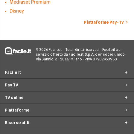
Mediaset Premium
Disney
Piattaforme Pay-Tv
© 2026 Facile.it
Tutti i diritti riservati
Facile.it è un
servizio offerto da
Facile.it S.p.A. con socio unico
•
Via Sannio, 3 - 20137 Milano • P.IVA 07902950968
Facile.it
Pay TV
Assicurazioni
TV online
Prestiti
Offerte Pay TV
Mutui
Piattaforme
Offerte Sky
Offerte TV Online
Internet Casa
Offerte Mediaset Premium
Risorse utili
Offerte Now TV
CHILI
Luce e Gas
Offerte Infinity TV