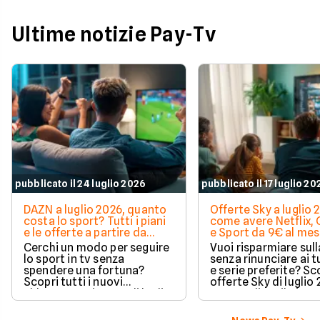
Ultime notizie Pay-Tv
pubblicato il 24 luglio 2026
pubblicato il 17 luglio 20
DAZN a luglio 2026, quanto
Offerte Sky a luglio 
costa lo sport? Tutti i piani
come avere Netflix,
e le offerte a partire da
e Sport da 9€ al me
11,99€
Cerchi un modo per seguire
Vuoi risparmiare sul
lo sport in tv senza
senza rinunciare ai t
spendere una fortuna?
e serie preferite? Sco
Scopri tutti i nuovi
offerte Sky di luglio
abbonamenti DAZN di luglio
per scegliere il piano
2026 e trova l'offerta
adatto alle tue esig
perfetta per le tue passioni
ottimizzare le spese 