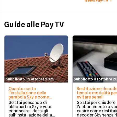
News Pay-Tv
e le tue tasche.
Guide alle Pay TV
pubblicato il 2 ottobre 2025
pubblicato il 1 ottobre 2
Quanto costa
Restituzione decode
l'installazione della
tempi e modalità pe
parabola Sky e come
evitare penali
funziona l'intervento
Se stai pensando di
Se stai per chiudere
abbonarti a Sky e vuoi
l’abbonamento o vu
conoscere i dettagli
capire come restituir
sull'installazione della
decoder Sky senza r