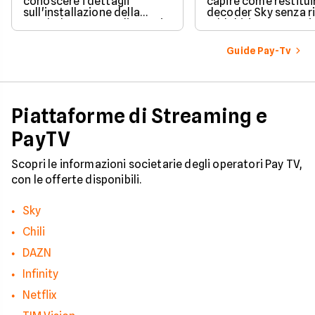
conoscere i dettagli
capire come restituir
sull'installazione della
decoder Sky senza r
parabola, ecco quali sono i
addebiti, questa guid
costi associati
porta passo dopo p
all'installazione standard.
Guide Pay-Tv
Piattaforme di Streaming e
PayTV
Scopri le informazioni societarie degli operatori Pay TV,
con le offerte disponibili.
Sky
Chili
DAZN
Infinity
Netflix