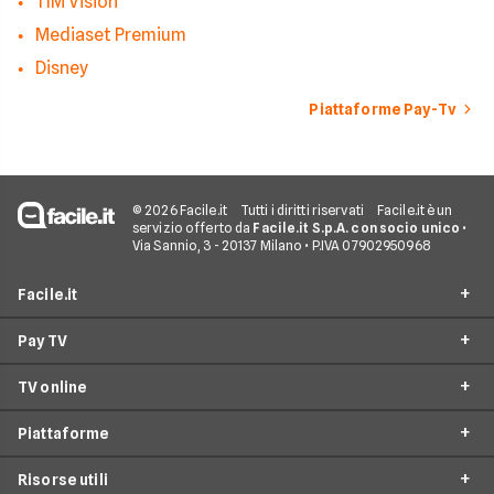
TIM Vision
Mediaset Premium
Disney
Piattaforme Pay-Tv
© 2026 Facile.it
Tutti i diritti riservati
Facile.it è un
servizio offerto da
Facile.it S.p.A. con socio unico
•
Via Sannio, 3 - 20137 Milano • P.IVA 07902950968
Facile.it
Pay TV
Assicurazioni
TV online
Prestiti
Offerte Pay TV
Mutui
Piattaforme
Offerte Sky
Offerte TV Online
Internet Casa
Offerte Mediaset Premium
Risorse utili
Offerte Now TV
CHILI