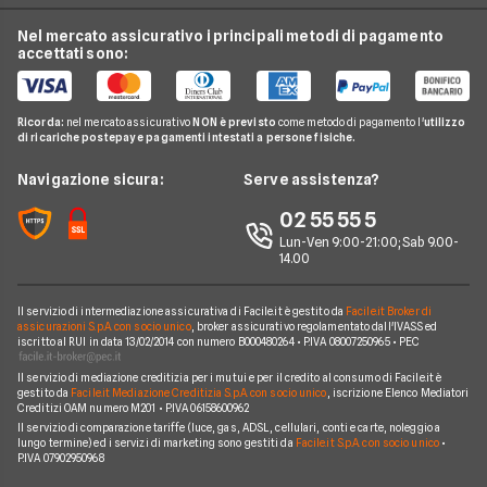
Luce e Gas
Offerte Infinity TV
Mediaset Premium
Nel mercato assicurativo i principali metodi di pagamento
Conti e Carte
Guida Pay TV
accettati sono:
Netflix
Telefonia Mobile
Domande Pay TV
Sky e Fastweb
Pay TV
Notizie Pay TV
Ricorda:
nel mercato assicurativo
NON è previsto
come metodo di pagamento l'
utilizzo
Sky
di ricariche postepay e pagamenti intestati a persone fisiche.
Noleggio Lungo Termine
Argomenti in evidenza Pay TV
News
Navigazione sicura:
Serve assistenza?
Piattaforme Pay TV
Chi siamo
02 55 55 5
Lun-Ven 9:00-21:00; Sab 9.00-
Perché scegliere Facile.it
14.00
Contatti
Il servizio di intermediazione assicurativa di Facile.it è gestito da
Facile.it Broker di
Mappa del sito
assicurazioni S.p.A. con socio unico
, broker assicurativo regolamentato dall'IVASS ed
iscritto al RUI in data 13/02/2014 con numero B000480264 • P.IVA 08007250965 • PEC
Il servizio di mediazione creditizia per i mutui e per il credito al consumo di Facile.it è
gestito da
Facile.it Mediazione Creditizia S.p.A. con socio unico
, iscrizione Elenco Mediatori
Creditizi OAM numero M201 • P.IVA 06158600962
Il servizio di comparazione tariffe (luce, gas, ADSL, cellulari, conti e carte, noleggio a
lungo termine) ed i servizi di marketing sono gestiti da
Facile.it S.p.A. con socio unico
•
P.IVA 07902950968