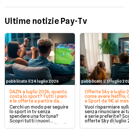
Ultime notizie Pay-Tv
pubblicato il 24 luglio 2026
pubblicato il 17 luglio 20
DAZN a luglio 2026, quanto
Offerte Sky a luglio 
costa lo sport? Tutti i piani
come avere Netflix,
e le offerte a partire da
e Sport da 9€ al me
11,99€
Cerchi un modo per seguire
Vuoi risparmiare sul
lo sport in tv senza
senza rinunciare ai t
spendere una fortuna?
e serie preferite? Sco
Scopri tutti i nuovi
offerte Sky di luglio
abbonamenti DAZN di luglio
per scegliere il piano