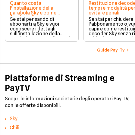
Quanto costa
Restituzione decode
l'installazione della
tempi e modalità pe
parabola Sky e come
evitare penali
funziona l'intervento
Se stai pensando di
Se stai per chiudere
abbonarti a Sky e vuoi
l’abbonamento o vu
conoscere i dettagli
capire come restituir
sull'installazione della
decoder Sky senza r
parabola, ecco quali sono i
addebiti, questa guid
costi associati
porta passo dopo p
all'installazione standard.
Guide Pay-Tv
Piattaforme di Streaming e
PayTV
Scopri le informazioni societarie degli operatori Pay TV,
con le offerte disponibili.
Sky
Chili