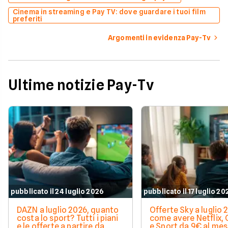
Cinema in streaming e Pay TV: dove guardare i tuoi film
preferiti
Argomenti in evidenza Pay-Tv
Ultime notizie Pay-Tv
pubblicato il 24 luglio 2026
pubblicato il 17 luglio 20
DAZN a luglio 2026, quanto
Offerte Sky a luglio 
costa lo sport? Tutti i piani
come avere Netflix,
e le offerte a partire da
e Sport da 9€ al me