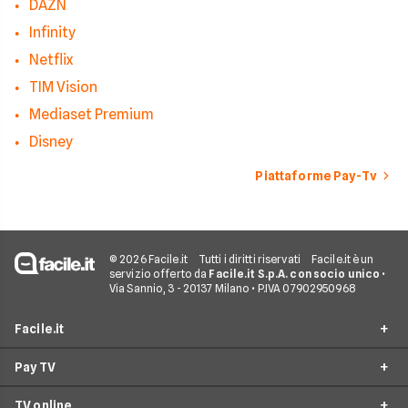
DAZN
Infinity
Netflix
TIM Vision
Mediaset Premium
Disney
Piattaforme Pay-Tv
© 2026 Facile.it
Tutti i diritti riservati
Facile.it è un
servizio offerto da
Facile.it S.p.A. con socio unico
•
Via Sannio, 3 - 20137 Milano • P.IVA 07902950968
Facile.it
Pay TV
Assicurazioni
TV online
Prestiti