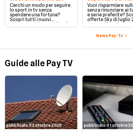
11,99€
Cerchi un modo per seguire
Vuoi risparmiare sul
lo sport in tv senza
senza rinunciare ai t
spendere una fortuna?
e serie preferite? Sco
Scopri tutti i nuovi
offerte Sky di luglio
abbonamenti DAZN di luglio
per scegliere il piano
2026 e trova l'offerta
adatto alle tue esig
perfetta per le tue passioni
ottimizzare le spese 
News Pay-Tv
e le tue tasche.
Guide alle Pay TV
pubblicato il 2 ottobre 2025
pubblicato il 1 ottobre 2