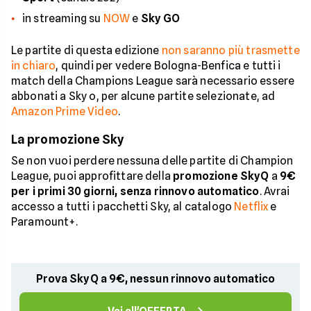
in streaming su
NOW
e
Sky GO
Le partite di questa edizione
non saranno più trasmette
in chiaro
, quindi per vedere Bologna-Benfica e tutti i
match della Champions League sarà necessario essere
abbonati a Sky o, per alcune partite selezionate, ad
Amazon Prime Video
.
La promozione Sky
Se non vuoi perdere nessuna delle partite di Champion
League, puoi approfittare della
promozione SkyQ
a
9€
per i primi 30 giorni, senza rinnovo automatico
. Avrai
accesso a tutti i pacchetti Sky, al catalogo
Netflix
e
Paramount+.
Prova SkyQ a 9€, nessun rinnovo automatico