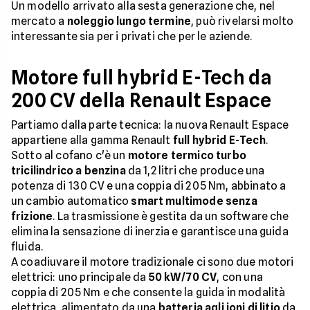
Un modello arrivato alla sesta generazione che, nel
mercato a
noleggio lungo termine
, può rivelarsi molto
interessante sia per i privati che per le aziende.
Motore full hybrid E-Tech da
200 CV della Renault Espace
Partiamo dalla parte tecnica: la nuova Renault Espace
appartiene alla gamma Renault
full hybrid E-Tech
.
Sotto al cofano c'è un
motore termico turbo
tricilindrico a benzina
da 1,2 litri che produce una
potenza di 130 CV e una coppia di 205 Nm, abbinato a
un cambio automatico
smart multimode senza
frizione
. La trasmissione è gestita da un software che
elimina la sensazione di inerzia e garantisce una guida
fluida.
A coadiuvare il motore tradizionale ci sono due motori
elettrici: uno principale da
50 kW/70 CV
, con una
coppia di 205 Nm e che consente la guida in modalità
elettrica, alimentato da una
batteria agli ioni di litio
da