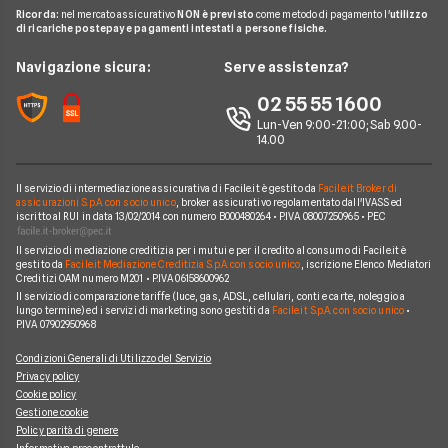
Glossario noleggio auto
Ricorda:
nel mercato assicurativo
NON è previsto
come metodo di pagamento l'
utilizzo
B-rent
Ford
di ricariche postepay e pagamenti intestati a persone fisiche.
Noleggio Lungo Termine
Compagnie noleggio auto
Mercedes
News
Navigazione sicura:
Serve assistenza?
Alphabet
Nissan
Chi siamo
02 55 55 1600
Athlon
Peugeot
Lun-Ven 9:00-21:00; Sab 9.00-
Perché scegliere Facile.it
14.00
CarServer
Smart
Contatti
Gruppo Bonifacio
Volkswagen
Il servizio di intermediazione assicurativa di Facile.it è gestito da
Facile.it Broker di
Mappa del sito
assicurazioni S.p.A. con socio unico
, broker assicurativo regolamentato dall'IVASS ed
Program
iscritto al RUI in data 13/02/2014 con numero B000480264 • P.IVA 08007250965 • PEC
Horizon Automotive
Il servizio di mediazione creditizia per i mutui e per il credito al consumo di Facile.it è
gestito da
Facile.it Mediazione Creditizia S.p.A. con socio unico
, iscrizione Elenco Mediatori
Creditizi OAM numero M201 • P.IVA 06158600962
Il servizio di comparazione tariffe (luce, gas, ADSL, cellulari, conti e carte, noleggio a
lungo termine) ed i servizi di marketing sono gestiti da
Facile.it S.p.A. con socio unico
•
P.IVA 07902950968
Condizioni Generali di Utilizzo del Servizio
Privacy policy
Cookie policy
Gestione cookie
Policy parità di genere