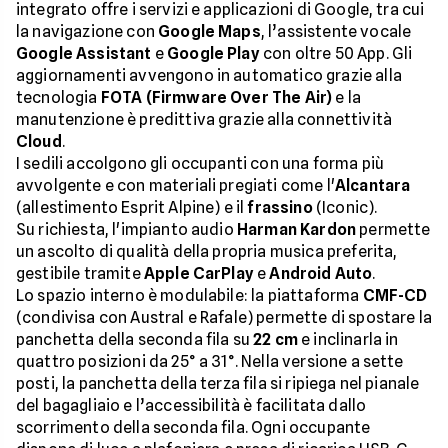
integrato offre i servizi e applicazioni di Google, tra cui
la navigazione con
Google Maps
, l’assistente vocale
Google Assistant
e
Google Play
con oltre 50 App. Gli
aggiornamenti avvengono in automatico grazie alla
tecnologia
FOTA (Firmware Over The Air)
e la
manutenzione è predittiva grazie alla connettività
Cloud
.
I sedili accolgono gli occupanti con una forma più
avvolgente e con materiali pregiati come l'
Alcantara
(allestimento Esprit Alpine) e il
frassino
(Iconic).
Su richiesta, l'impianto audio
Harman Kardon
permette
un ascolto di qualità della propria musica preferita,
gestibile tramite
Apple CarPlay
e
Android Auto
.
Lo spazio interno è modulabile: la piattaforma
CMF-CD
(condivisa con Austral e Rafale) permette di spostare la
panchetta della seconda fila su
22 cm
e inclinarla in
quattro posizioni da 25° a 31°. Nella versione a sette
posti, la panchetta della terza fila si ripiega nel pianale
del bagagliaio e l’accessibilità è facilitata dallo
scorrimento della seconda fila. Ogni occupante