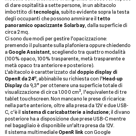
di dare ospitalità a sette persone, in un abitacolo
imbottito di
tecnologia
, subito evidente sopra la testa
degli occupanti che possono ammirare il
tetto
panoramico opacizzante Solarbay
, dalla superficie di
circa 2 mq.
Ci sono due modi per gestire l'opacizzazione:
premendo il pulsante sulla plafoniera oppure chiedendo
a
Google Assistant
, scegliendo tra quattro modalità
(100% opaco, 100% trasparente, metà trasparente e
metà opaco tra anteriore e posteriore).
L'abitacolo è caratterizzato dal
doppio display di
OpenR da 24”
, abbinabile su richiesta con l’
Head-up
Display
da 9,3” per ottenere una superficie totale di
visualizzazione di circa 1.000 cm², l’equivalente di tre
tablet touchscreen. Non mancano le prese di ricarica:
nella parte anteriore, oltre alla presa da 12V e due USB-
C, c'è il
sistema di caricabatterie a induzione
; il divano
posteriore ha a disposizione due prese USB-C mentre
nel bagagliaio è disponibile un'altra presa da 12V.
Il sistema multimediale
OpenR link
con Google