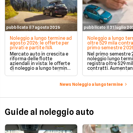
pubblicato il 7 agosto 2026
pubblicato il 31 luglio 2
Noleggio a lungo termine ad
Noleggio a lungo ter
agosto 2026: le offerte per
oltre 529 mila contra
privati e partite IVA
primo semestre 2026
Crescono privati e a
Mercato auto in crescita e
Nel primo semestre 2
elettrificate
riforma delle flotte
noleggio lungo term
aziendali in vista: le offerte
registra oltre 529 mi
di noleggio a lungo termine
contratti. Aumentan
di agosto 2026 su Facile.it,
privati, cresce la du
per privati e partite IVA.
media e accelerano 
plug-in ed elettriche.
News Noleggio a lungo termine
dati Unrae.
Guide al noleggio auto