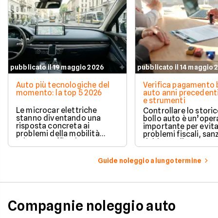
pubblicato il 19 maggio 2026
pubblicato il 14 maggio 
Auto più tecnologiche del
Verifica pagamento 
momento: la top 5 2026
auto anni precedenti
e strumenti
Le microcar elettriche
Controllare lo storic
stanno diventando una
bollo auto è un’oper
risposta concreta ai
importante per evit
problemi della mobilità
problemi fiscali, san
urbana: traffico intenso,
richieste di pagame
parcheggi limitati e costi di
inattese.
gestione sempre più alti.
Guide noleggio a lungo termine
Compagnie noleggio auto