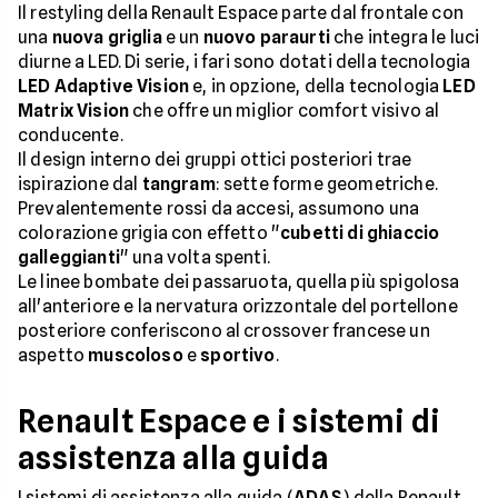
Il restyling della Renault Espace parte dal frontale con
una
nuova griglia
e un
nuovo paraurti
che integra le luci
diurne a LED. Di serie, i fari sono dotati della tecnologia
LED Adaptive Vision
e, in opzione, della tecnologia
LED
Matrix Vision
che offre un miglior comfort visivo al
conducente.
Il design interno dei gruppi ottici posteriori trae
ispirazione dal
tangram
: sette forme geometriche.
Prevalentemente rossi da accesi, assumono una
colorazione grigia con effetto "
cubetti di ghiaccio
galleggianti
" una volta spenti.
Le linee bombate dei passaruota, quella più spigolosa
all'anteriore e la nervatura orizzontale del portellone
posteriore conferiscono al crossover francese un
aspetto
muscoloso
e
sportivo
.
Renault Espace e i sistemi di
assistenza alla guida
I sistemi di assistenza alla guida (
ADAS
) della Renault