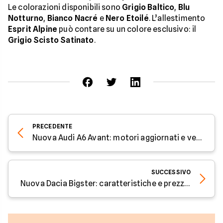
Le colorazioni disponibili sono
Grigio Baltico
,
Blu
Notturno
,
Bianco Nacré
e
Nero Etoilé
. L’allestimento
Esprit Alpine
può contare su un colore esclusivo: il
Grigio Scisto Satinato
.
PRECEDENTE
Nuova Audi A6 Avant: motori aggiornati e versione ibrida plug-in in arrivo - Parola all'esperto di Facile.it
SUCCESSIVO
Nuova Dacia Bigster: caratteristiche e prezzo - Parola all'esperto di Facile.it