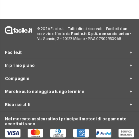
© 2026 Facile.it
Tutti i diritti riservati
Facile.it è un
servizio offerto da
Facile.it S.p.A. con socio unico
•
Via Sannio, 3 - 20137 Milano • P.IVA 07902950968
Facile.it
In primo piano
Assicurazioni
Compagnie
Prestiti
Noleggio lungo termine
Mutui
Marche auto noleggio a lungo termine
City Car Noleggio lungo termine
Ald automotive
Internet Casa
Noleggio SUV
Risorse utili
Arval
Audi
Luce e Gas
Noleggio auto elettriche
Hurry
BMW
Nel mercato assicurativo i principali metodi di pagamento
Conti e Carte
Guide noleggio auto
Noleggio monovolume
accettati sono:
Leasys
Citroen
Telefonia Mobile
News noleggio auto
LeasePlan
Fiat
Pay TV