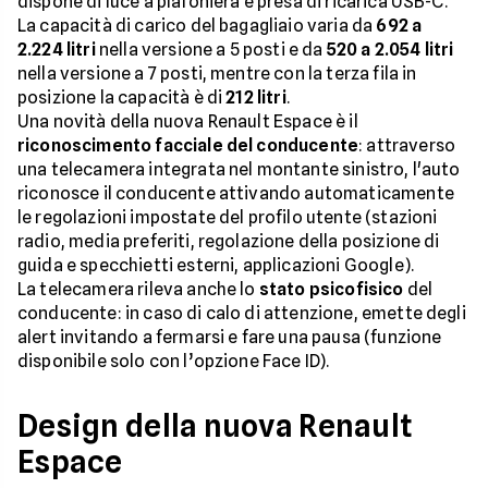
dispone di luce a plafoniera e presa di ricarica USB-C.
La capacità di carico del bagagliaio varia da
692 a
2.224 litri
nella versione a 5 posti e da
520 a 2.054 litri
nella versione a 7 posti, mentre con la terza fila in
posizione la capacità è di
212 litri
.
Una novità della nuova Renault Espace è il
riconoscimento facciale del conducente
: attraverso
una telecamera integrata nel montante sinistro, l'auto
riconosce il conducente attivando automaticamente
le regolazioni impostate del profilo utente (stazioni
radio, media preferiti, regolazione della posizione di
guida e specchietti esterni, applicazioni Google).
La telecamera rileva anche lo
stato psicofisico
del
conducente: in caso di calo di attenzione, emette degli
alert invitando a fermarsi e fare una pausa (funzione
disponibile solo con l’opzione Face ID).
Design della nuova Renault
Espace