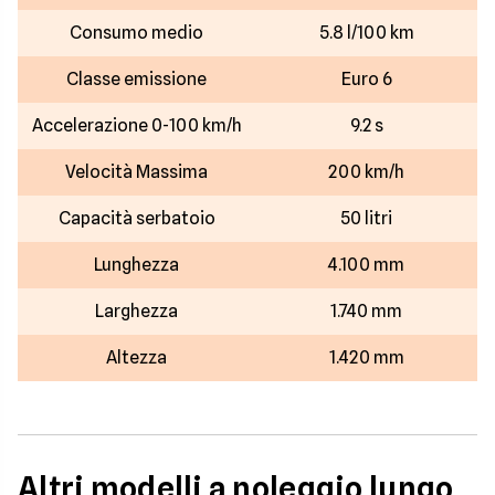
Consumo medio
5.8 l/100 km
Classe emissione
Euro 6
Accelerazione 0-100 km/h
9.2 s
Velocità Massima
200 km/h
Capacità serbatoio
50 litri
Lunghezza
4.100 mm
Larghezza
1.740 mm
Altezza
1.420 mm
Altri modelli a noleggio lungo