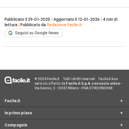
Pubblicato il
29-01-2025
|
Aggiornato il
12-01-2026
|
4
min di
lettura
|
Pubblicato da
Redazione Facile.it
Seguici su Google News
© 2026 Facile.it
Tutti i diritti riservati
Facile.it è un
servizio offerto da
Facile.it S.p.A. con socio unico
•
Via Sannio, 3 - 20137 Milano • P.IVA 07902950968
Facile.it
In primo piano
Assicurazioni
Compagnie
Prestiti
Noleggio lungo termine