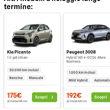
termine:
Kia Picanto
Peugeot 3008
1.0 gdi Urban
Hybrid 145 e-DCS6 Allure
Business
30.000 km inclusi
1.000 km inclusi
Benzina
Manuale
Mild Hybrid
Automati
175€
192€
Scopri
Scopri
al mese IVA inc.
al mese IVA inc.