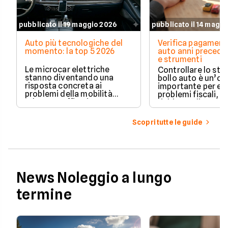
pubblicato il 19 maggio 2026
pubblicato il 14 magg
Auto più tecnologiche del
Verifica pagament
momento: la top 5 2026
auto anni preceden
e strumenti
Le microcar elettriche
Controllare lo sto
stanno diventando una
bollo auto è un’o
risposta concreta ai
importante per ev
problemi della mobilità
problemi fiscali, s
urbana: traffico intenso,
richieste di paga
parcheggi limitati e costi di
inattese.
gestione sempre più alti.
Scopri tutte le guide
News Noleggio a lungo
termine