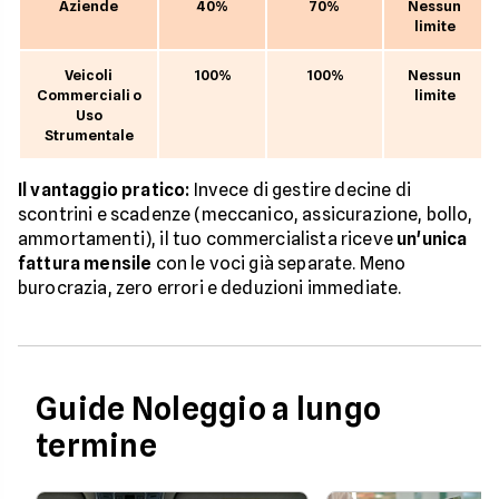
Aziende
40%
70%
Nessun
limite
Veicoli
100%
100%
Nessun
Commerciali o
limite
Uso
Strumentale
Il vantaggio pratico:
Invece di gestire decine di
scontrini e scadenze (meccanico, assicurazione, bollo,
ammortamenti), il tuo commercialista riceve
un'unica
fattura mensile
con le voci già separate. Meno
burocrazia, zero errori e deduzioni immediate.
Guide Noleggio a lungo
termine