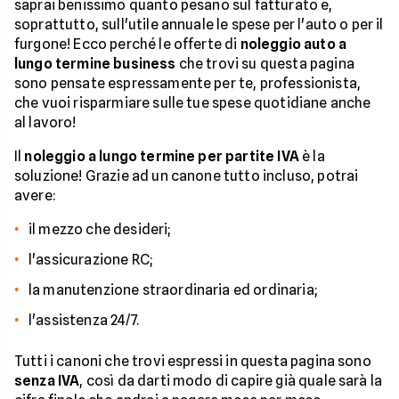
saprai benissimo quanto pesano sul fatturato e,
soprattutto, sull'utile annuale le spese per l'auto o per il
furgone! Ecco perché le offerte di
noleggio auto a
lungo termine business
che trovi su questa pagina
sono pensate espressamente per te, professionista,
che vuoi risparmiare sulle tue spese quotidiane anche
al lavoro!
Il
noleggio a lungo termine per partite IVA
è la
soluzione! Grazie ad un canone tutto incluso, potrai
avere:
il mezzo che desideri;
l'assicurazione RC;
la manutenzione straordinaria ed ordinaria;
l'assistenza 24/7.
Tutti i canoni che trovi espressi in questa pagina sono
senza IVA
, così da darti modo di capire già quale sarà la