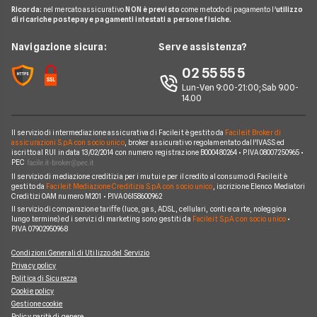
Glossario
Noleggio lungo termine auto elettriche
Ricorda:
nel mercato assicurativo
NON è previsto
come metodo di pagamento l'
utilizzo
Citroen
FIAT TOPOLINO
di ricariche postepay e pagamenti intestati a persone fisiche.
News
FAQ
Noleggio lungo termine consegna rapida
Opel
LEAPMOTOR B10 reev
Redazione
Navigazione sicura:
Serve assistenza?
Arval
Noleggio lungo termine veicoli commerciali
Nissan
AUDI SQ8
Ufficio Stampa
02 55 55 5
Ayvens
Jeep
FORD Tourneo Courier
Lun-Ven 9:00-21:00; Sab 9.00-
Servizio Clienti
Horizon Automotive
14.00
Volkswagen
KIA EV3
Recesso
Leasys
Peugeot
BMW Serie 3 SW
Il servizio di intermediazione assicurativa di Facile.it è gestito da
Facile.it Broker di
Reclami
UnipolRental
assicurazioni S.p.A. con socio unico
, broker assicurativo regolamentato dall'IVASS ed
Cupra
iscritto al RUI in data 13/02/2014 con numero registrazione B000480264 • P.IVA 08007250965 •
AUDI A3 Sportback
Mappa del sito
Tutte le compagnie
PEC
Scoprile tutte
Il servizio di mediazione creditizia per i mutui e per il credito al consumo di Facile.it è
MINI Cooper
Facile.it Corporate
gestito da
Facile.it Mediazione Creditizia S.p.A. con socio unico
, iscrizione Elenco Mediatori
Creditizi OAM numero M201 • P.IVA 06158600962
Scoprile tutte le offerte
Facile.it Club
Il servizio di comparazione tariffe (luce, gas, ADSL, cellulari, conti e carte, noleggio a
lungo termine) ed i servizi di marketing sono gestiti da
Facile.it S.p.A. con socio unico
•
We're hiring!
Lavora in Facile.it
P.IVA 07902950968
Condizioni Generali di Utilizzo del Servizio
Privacy policy
Politica di Sicurezza
Cookie policy
Gestione cookie
Policy parità di genere