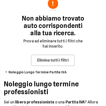
di agosto
Modello
Canone
Chilometri
Durata
Non abbiamo trovato
Mensile
Inclusi
Noleggio
auto corrispondenti
alla tua ricerca.
Prova ad eliminare tutti i filtri che
hai inserito.
Elimina tutti i filtri
Noleggio Lungo Termine Partite IVA
Noleggio lungo termine
professionisti
Sei un
libero professionista
o una
Partita IVA
? Allora