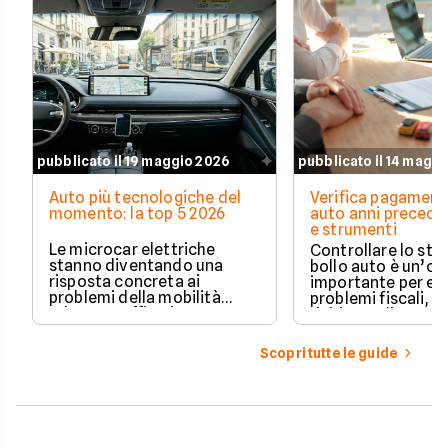
pubblicato il 19 maggio 2026
pubblicato il 14 magg
Auto più tecnologiche del
Verifica pagament
momento: la top 5 2026
auto anni preceden
e strumenti
Le microcar elettriche
Controllare lo sto
stanno diventando una
bollo auto è un’o
risposta concreta ai
importante per ev
problemi della mobilità
problemi fiscali, s
urbana: traffico intenso,
richieste di paga
parcheggi limitati e costi di
inattese.
gestione sempre più alti.
Scopri tutte le guide