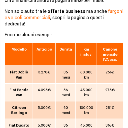
cifra finale che andrai a pagare mese per mese.
Non solo auto tra le
offerte business
ma anche
furgoni
e veicoli commerciali
, scopri la pagina a questi
dedicata!
Eccone alcuni esempi:
Modello
Anticipo
Durata
Km
Canone
inclusi
mensile
IVA esc.
Fiat Doblò
3.278€
36
60.000
261€
Van
mesi
km
Fiat Panda
4.098€
36
45.000
273€
Van
mesi
km
Citroen
5.000€
60
100.000
281€
Berlingo
mesi
km
Fiat Ducato
5.000€
36
45.000
316€