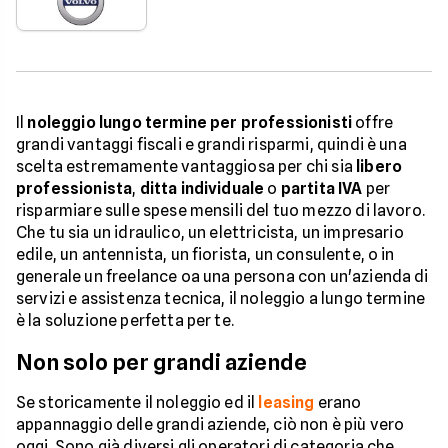
Il
noleggio lungo termine per professionisti
offre
grandi vantaggi fiscali e grandi risparmi, quindi è una
scelta estremamente vantaggiosa per chi sia
libero
professionista
,
ditta individuale
o
partita IVA
per
risparmiare sulle spese mensili del tuo mezzo di lavoro.
Che tu sia un idraulico, un elettricista, un impresario
edile, un antennista, un fiorista, un consulente, o in
generale un freelance oa una persona con un'azienda di
servizi e assistenza tecnica, il noleggio a lungo termine
è la soluzione perfetta per te.
Non solo per grandi aziende
Se storicamente il noleggio ed il
leasing
erano
appannaggio delle grandi aziende, ciò non è più vero
oggi. Sono già diversi gli operatori di categoria che