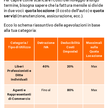
Per capire come scaricare i costi del noleggio a lungo
termine, bisogna sapere che la fattura mensile si divide
in due voci:
quota locazione
(il costo dell'auto) e
quota
servizi
(manutenzione, assicurazione, ecc.).
Ecco lo schema riassuntivo delle agevolazioni in base
alla tua categoria:
Categoria /
Detrazione
Deducibilità
Massimali
Tipo di Utilizzo
IVA
Costi
sulla
(Imposte)
Quota
Locazione
Liberi
40%
20%
Max
Professionisti e
Ditte
Individuali
Agenti e
Fino al
80%
Max
Rappresentanti
di Commercio