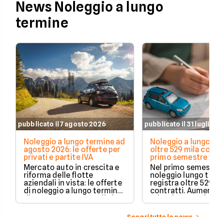
News Noleggio a lungo
termine
pubblicato il 7 agosto 2026
pubblicato il 31 luglio
Noleggio a lungo termine ad
Noleggio a lungo t
agosto 2026: le offerte per
oltre 529 mila cont
privati e partite IVA
primo semestre 20
Crescono privati 
Mercato auto in crescita e
Nel primo semestre
elettrificate
riforma delle flotte
noleggio lungo te
aziendali in vista: le offerte
registra oltre 529 
di noleggio a lungo termine
contratti. Aument
di agosto 2026 su Facile.it,
privati, cresce la 
per privati e partite IVA.
media e acceleran
plug-in ed elettric