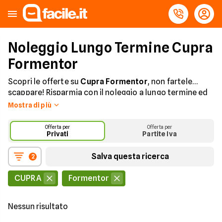
Noleggio Lungo Termine Cupra
Formentor
Scopri le offerte su
Cupra Formentor
, non fartele
scappare! Risparmia con il noleggio a lungo termine ed
ottieni Cupra Formentor ad un prezzo imbattibile.
Mostra di più
Assicurazione, tagliando e manutenzione
straordinaria sempre inclusi.
Offerta per
Offerta per
Privati
Partite Iva
Salva questa ricerca
2
CUPRA
Formentor
Nessun risultato