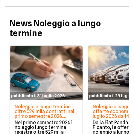
News Noleggio a lungo
termine
pubblicato il 31 luglio 2026
pubblicato il 29 luglio
Noleggio a lungo termine:
Noleggio a lungo t
oltre 529 mila contratti nel
offerte economich
primo semestre 2026.
luglio 2026 da 148
Crescono privati e auto
Nel primo semestre 2026 il
Dalla Fiat Panda al
elettrificate
noleggio lungo termine
Picanto, le offerte
registra oltre 529 mila
noleggio a lungo 