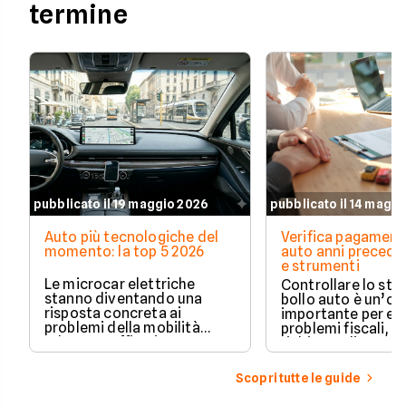
termine
pubblicato il 19 maggio 2026
pubblicato il 14 magg
Auto più tecnologiche del
Verifica pagament
momento: la top 5 2026
auto anni preceden
e strumenti
Le microcar elettriche
Controllare lo sto
stanno diventando una
bollo auto è un’o
risposta concreta ai
importante per ev
problemi della mobilità
problemi fiscali, s
urbana: traffico intenso,
richieste di paga
parcheggi limitati e costi di
inattese.
gestione sempre più alti.
Scopri tutte le guide