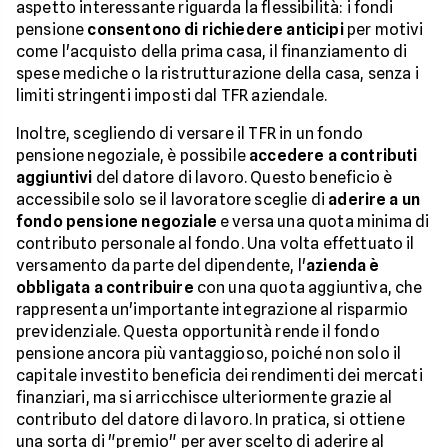
aspetto interessante riguarda la flessibilità: i fondi
pensione
consentono di richiedere anticipi
per motivi
come l'acquisto della prima casa, il finanziamento di
spese mediche o la ristrutturazione della casa, senza i
limiti stringenti imposti dal TFR aziendale.
Inoltre, scegliendo di versare il TFR in un fondo
pensione negoziale, è possibile
accedere a contributi
aggiuntivi
del datore di lavoro. Questo beneficio è
accessibile solo se il lavoratore sceglie di
aderire a un
fondo pensione negoziale
e versa una quota minima di
contributo personale al fondo. Una volta effettuato il
versamento da parte del dipendente, l'
azienda è
obbligata a contribuire
con una quota aggiuntiva, che
rappresenta un'importante integrazione al risparmio
previdenziale. Questa opportunità rende il fondo
pensione ancora più vantaggioso, poiché non solo il
capitale investito beneficia dei rendimenti dei mercati
finanziari, ma si arricchisce ulteriormente grazie al
contributo del datore di lavoro. In pratica, si ottiene
una sorta di "premio" per aver scelto di aderire al