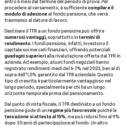
entro 6 mesi dal termine del periodo di prova. Per
procedere al versamento, è sufficiente
compilare il
modulo di adesione
al fondo pensione, che verrà
trasmesso al datore di lavoro.
Destinare il TFR a un fondo pensione può offrire
numerosi vantaggi,
soprattutto in
termini di
rendimento
. I fondi pensione, infatti, investono il
capitale sui mercati finanziari, offrendo potenziali
guadagni superiori
alla rivalutazione offerta dal TFR in
azienda. Ad esempio, alcuni fondi negoziali hanno
registrato rendimenti medi del 6-7% nel 2023, ben al di
sopra dell’1,5% garantito dal TFR aziendale. Questo
tipo di crescita è particolarmente vantaggioso nel
lungo periodo, specialmente per chi ha un lungo
orizzonte temporale prima del pensionamento.
Dal punto di vista fiscale, il TFR destinato a un fondo
pensione gode di un
regime più favorevole
poiché la
tassazione si attesta al 15%
, ma può ridursi fino al 9%
dopo 35 anni di partecipazione al fondo. Un altro