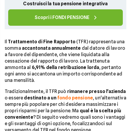
Costruisci la tua pensione integrativa
Scopri i FONDI PENSIONE
Il
Trattamento di Fine Rapporto
(TFR) rappresenta una
somma
accantonata annualmente
dal datore di lavoro
a favore del dipendente, che viene liquidata alla
cessazione del rapporto di lavoro. La trattenuta
ammonta al
6,91% della retribuzione lorda
, pertanto
ogni anno si accantona un importo corrispondente ad
una mensilità.
Tradizionalmente, il TFR può
rimanere presso l'azienda
o essere
destinato a un
fondo pensione
, un'alternativa
sempre più popolare per chi desidera massimizzare i
propri risparmi per la pensione. Ma
qual è la scelta più
conveniente
? Di seguito vedremo quali sono i vantaggi
e gli svantaggi di ogni opzione, focalizzandoci sul
versamento del TFR nel fondo pensione.