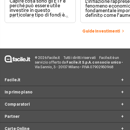
Capire cosa sono gli ETF e
L'inflazione rappres
perché può essere utile
fenomeno economic
investire in questo
fondamentale impor
particolare tipo di fondi è
definito come l'aum
alla base di una strategia di
generale e sostenut
investimento profittevole.
prezzi dei beni e dei 
Cerchiamo di comprendere
in un'economia.
Guide Investimenti
meglio questo strumento.
© 2026 Facile.it
Tutti i diritti riservati
Facile.it è un
servizio offerto da
Facile.it S.p.A. con socio unico
•
Via Sannio, 3 - 20137 Milano • P.IVA 07902950968
Facile.it
In primo piano
Assicurazioni
Comparatori
Prestiti
Conto Online
Mutui
Partner
Conto Corrente
Migliori Conti Correnti
Internet Casa
Conto Deposito
Carte Online
Conto Corrente Zero Spese