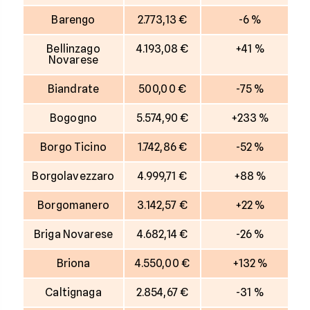
Barengo
2.773,13 €
-6 %
Bellinzago
4.193,08 €
+41 %
Novarese
Biandrate
500,00 €
-75 %
Bogogno
5.574,90 €
+233 %
Borgo Ticino
1.742,86 €
-52 %
Borgolavezzaro
4.999,71 €
+88 %
Borgomanero
3.142,57 €
+22 %
Briga Novarese
4.682,14 €
-26 %
Briona
4.550,00 €
+132 %
Caltignaga
2.854,67 €
-31 %