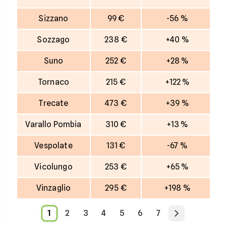
Sizzano
99 €
-56 %
Sozzago
238 €
+40 %
Suno
252 €
+28 %
Tornaco
215 €
+122 %
Trecate
473 €
+39 %
Varallo Pombia
310 €
+13 %
Vespolate
131 €
-67 %
Vicolungo
253 €
+65 %
Vinzaglio
295 €
+198 %
1
2
3
4
5
6
7