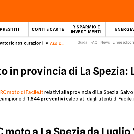
RISPARMIO E
PRESTITI
CONTI E CARTE
ENERGIA
INVESTIMENTI
Guida
FAQ
News
Linee editori
atorio assicurazioni
Assicurazioni Moto in provincia di La Spezia: Luglio 2026
 in provincia di La Spezia: 
o
RC moto di Facile.it
relativi alla provincia di La Spezia. Sal
n campione di
1.544
preventivi
calcolati dagli utenti di Facile.
 moto a La Spezia da Luglio 