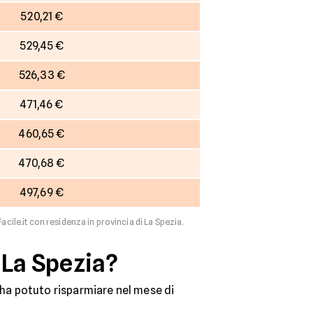
520,21 €
529,45 €
526,33 €
471,46 €
460,65 €
470,68 €
497,69 €
acile.it con residenza in provincia di La Spezia.
 La Spezia?
 ha potuto risparmiare nel mese di