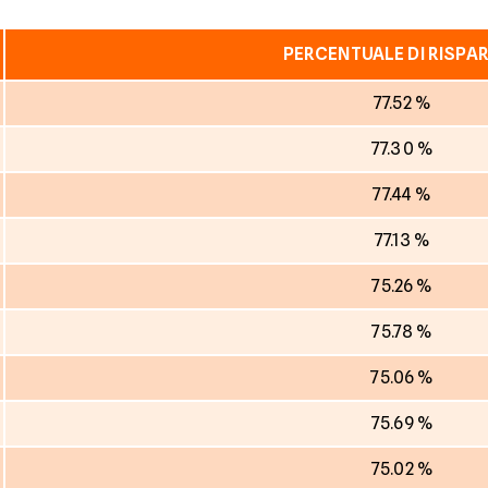
PERCENTUALE DI RISPA
77.52 %
77.30 %
77.44 %
77.13 %
75.26 %
75.78 %
75.06 %
75.69 %
75.02 %