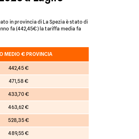
ato in provincia di La Spezia è stato di
anno fa (442,45€) la tariffa media fa
O MEDIO € PROVINCIA
442,45 €
471,58 €
433,70 €
463,62 €
528,35 €
489,55 €