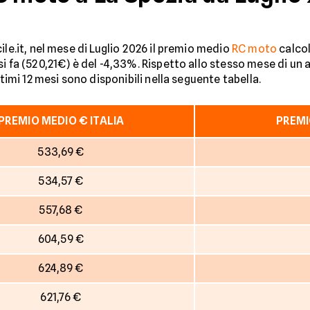
ile.it, nel mese di Luglio 2026 il premio medio
RC moto
calcol
si fa (520,21€) è del -4,33%. Rispetto allo stesso mese di un 
ltimi 12 mesi sono disponibili nella seguente tabella.
PREMIO MEDIO € ITALIA
PREMI
533,69 €
534,57 €
557,68 €
604,59 €
624,89 €
621,76 €