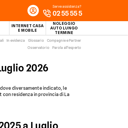
Serve assistenza?
02 55 55 5
NOLEGGIO
INTERNET CASA
AUTO LUNGO
E MOBILE
TERMINE
ali
In evidenza
Glossario
Compagnie e Partner
Osservatorio
Parola all'esperto
Luglio 2026
vo dove diversamente indicato, le
it con residenza in provincia di La
2025 a Luglio