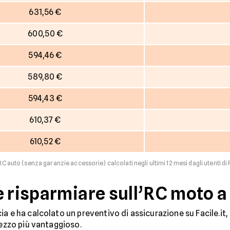
631,56 €
600,50 €
594,46 €
589,80 €
594,43 €
610,37 €
610,52 €
RC auto (senza garanzie accessorie) calcolati negli ultimi 12 mesi dagli utenti di F
e risparmiare sull’RC moto a
a e ha calcolato un preventivo di assicurazione su Facile.it,
ezzo più vantaggioso.