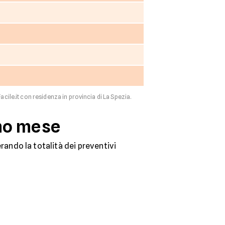
acile.it con residenza in provincia di La Spezia.
imo mese
ando la totalità dei preventivi