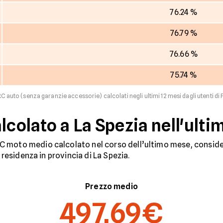
76.24 %
76.79 %
76.66 %
75.74 %
C auto (senza garanzie accessorie) calcolati negli ultimi 12 mesi dagli utenti di F
lcolato a La Spezia nell'ult
 moto medio calcolato nel corso dell’ultimo mese, consider
n residenza in provincia di La Spezia.
Prezzo medio
497,69€