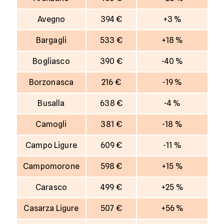
Avegno
394 €
+3 %
Bargagli
533 €
+18 %
Bogliasco
390 €
-40 %
Borzonasca
216 €
-19 %
Busalla
638 €
-4 %
Camogli
381 €
-18 %
Campo Ligure
609 €
-11 %
Campomorone
598 €
+15 %
Carasco
499 €
+25 %
Casarza Ligure
507 €
+56 %