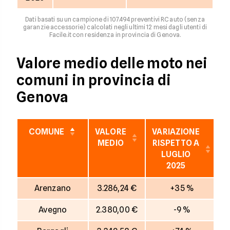
Dati basati su un campione di 107.494 preventivi RC auto (senza
garanzie accessorie) calcolati negli ultimi 12 mesi dagli utenti di
Facile.it con residenza in provincia di Genova.
Valore medio delle moto nei
comuni in provincia di
Genova
COMUNE
VALORE
VARIAZIONE
MEDIO
RISPETTO A
LUGLIO
2025
Arenzano
3.286,24 €
+35 %
Avegno
2.380,00 €
-9 %