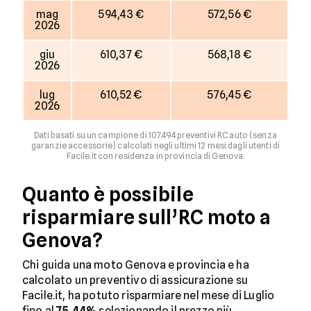
mag
594,43 €
572,56 €
2026
giu
610,37 €
568,18 €
2026
lug
610,52 €
576,45 €
2026
Dati basati su un campione di 107.494 preventivi RC auto (senza
garanzie accessorie) calcolati negli ultimi 12 mesi dagli utenti di
Facile.it con residenza in provincia di Genova.
Quanto è possibile
risparmiare sull’RC moto a
Genova?
Chi guida una moto Genova e provincia e ha
calcolato un preventivo di assicurazione su
Facile.it, ha potuto risparmiare nel mese di Luglio
fino al
75,44%
selezionando il prezzo più