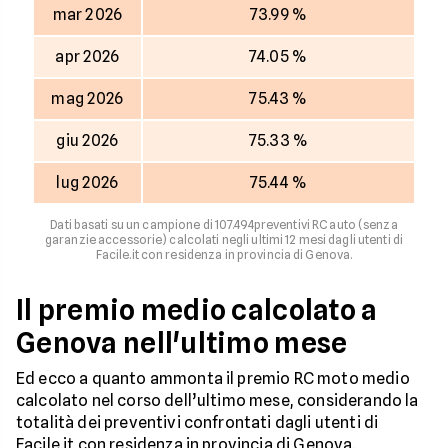
mar 2026
73.99 %
apr 2026
74.05 %
mag 2026
75.43 %
giu 2026
75.33 %
lug 2026
75.44 %
Dati basati su un campione di 107.494preventivi RC auto (senza
garanzie accessorie) calcolati negli ultimi 12 mesi dagli utenti di
Facile.it con residenza in provincia di Genova.
Il premio medio calcolato a
Genova nell'ultimo mese
Ed ecco a quanto ammonta il premio RC moto medio
calcolato nel corso dell’ultimo mese, considerando la
totalità dei preventivi confrontati dagli utenti di
Facile.it con residenza in provincia di Genova.