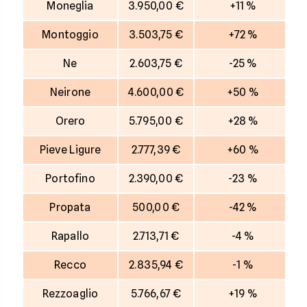
Moneglia
3.950,00 €
+11 %
Montoggio
3.503,75 €
+72 %
Ne
2.603,75 €
-25 %
Neirone
4.600,00 €
+50 %
Orero
5.795,00 €
+28 %
Pieve Ligure
2.777,39 €
+60 %
Portofino
2.390,00 €
-23 %
Propata
500,00 €
-42 %
Rapallo
2.713,71 €
-4 %
Recco
2.835,94 €
-1 %
Rezzoaglio
5.766,67 €
+19 %