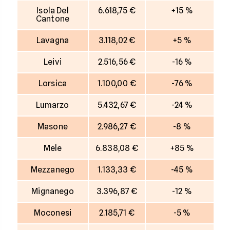
Isola Del
6.618,75 €
+15 %
Cantone
Lavagna
3.118,02 €
+5 %
Leivi
2.516,56 €
-16 %
Lorsica
1.100,00 €
-76 %
Lumarzo
5.432,67 €
-24 %
Masone
2.986,27 €
-8 %
Mele
6.838,08 €
+85 %
Mezzanego
1.133,33 €
-45 %
Mignanego
3.396,87 €
-12 %
Moconesi
2.185,71 €
-5 %