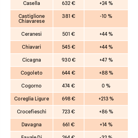
Casella
632 €
+24 %
Castiglione
381 €
-10 %
Chiavarese
Ceranesi
501 €
+44 %
Chiavari
545 €
+44 %
Cicagna
930 €
+47 %
Cogoleto
644 €
+88 %
Cogorno
474 €
0 %
Coreglia Ligure
698 €
+213 %
Crocefieschi
723 €
+86 %
Davagna
661 €
+14 %
Favale Di
264 €
-32 %