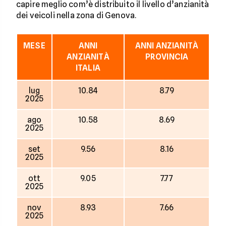
capire meglio com’è distribuito il livello d’anzianità
dei veicoli nella zona di Genova.
MESE
ANNI
ANNI ANZIANITÀ
ANZIANITÀ
PROVINCIA
ITALIA
lug
10.84
8.79
2025
ago
10.58
8.69
2025
set
9.56
8.16
2025
ott
9.05
7.77
2025
nov
8.93
7.66
2025