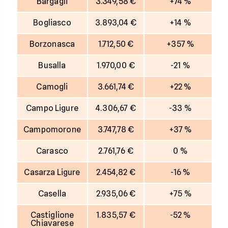
Bargagli
3.349,58 €
+74 %
Bogliasco
3.893,04 €
+14 %
Borzonasca
1.712,50 €
+357 %
Busalla
1.970,00 €
-21 %
Camogli
3.661,74 €
+22 %
Campo Ligure
4.306,67 €
-33 %
Campomorone
3.747,78 €
+37 %
Carasco
2.761,76 €
0 %
Casarza Ligure
2.454,82 €
-16 %
Casella
2.935,06 €
+75 %
Castiglione
1.835,57 €
-52 %
Chiavarese