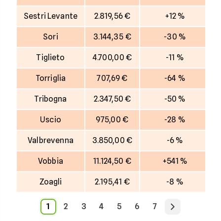
Sestri Levante
2.819,56 €
+12 %
Sori
3.144,35 €
-30 %
Tiglieto
4.700,00 €
-11 %
Torriglia
707,69 €
-64 %
Tribogna
2.347,50 €
-50 %
Uscio
975,00 €
-28 %
Valbrevenna
3.850,00 €
-6 %
Vobbia
11.124,50 €
+541 %
Zoagli
2.195,41 €
-8 %
1
2
3
4
5
6
7