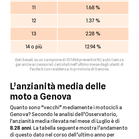
11
1.68 %
12
1.37 %
13
2.28 %
14 o più
12.94 %
Dati basati su un campione di 107.494 preventivi RC auto (senza
garanzie accessorie) calcolati nell'ultimo mese dagli utenti di
Facile.it con residenza in provincia di Genova.
L’anzianità media delle
moto a Genova
Quanto sono “vecchi” mediamente i motocicli a
Genova? Secondo le analisi dell’Osservatorio,
l'anzianità media rilevata nel mese di Luglio è di
8.28 anni
. La tabella seguente mostra l’andamento
di questo dato nel corso dell’ultimo anno per