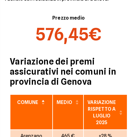
Prezzo medio
576,45€
Variazione dei premi
assicurativi nei comuni in
provincia di Genova
COMUNE
MEDIO
VARIAZIONE
VA
RISPETTO A
R
LUGLIO
2025
Arenzano
465 €
+28 %