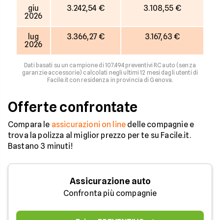
giu
3.242,54 €
3.108,55 €
2026
lug
3.366,27 €
3.167,63 €
2026
Dati basati su un campione di 107.494 preventivi RC auto (senza
garanzie accessorie) calcolati negli ultimi 12 mesi dagli utenti di
Facile.it con residenza in provincia di Genova.
Offerte confrontate
Compara le
assicurazioni on line
delle compagnie e
trova la polizza al miglior prezzo per te su Facile.it.
Bastano 3 minuti!
Assicurazione auto
Confronta più compagnie