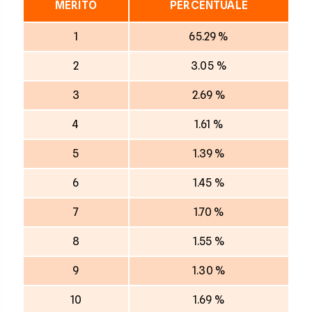
MERITO
PERCENTUALE
1
65.29 %
2
3.05 %
3
2.69 %
4
1.61 %
5
1.39 %
6
1.45 %
7
1.70 %
8
1.55 %
9
1.30 %
10
1.69 %