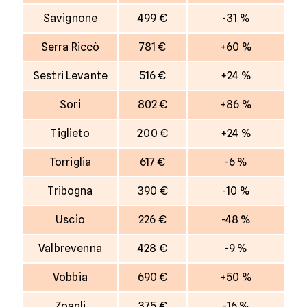
Savignone
499 €
-31 %
Serra Riccò
781 €
+60 %
Sestri Levante
516 €
+24 %
Sori
802 €
+86 %
Tiglieto
200 €
+24 %
Torriglia
617 €
-6 %
Tribogna
390 €
-10 %
Uscio
226 €
-48 %
Valbrevenna
428 €
-9 %
Vobbia
690 €
+50 %
Zoagli
375 €
-16 %