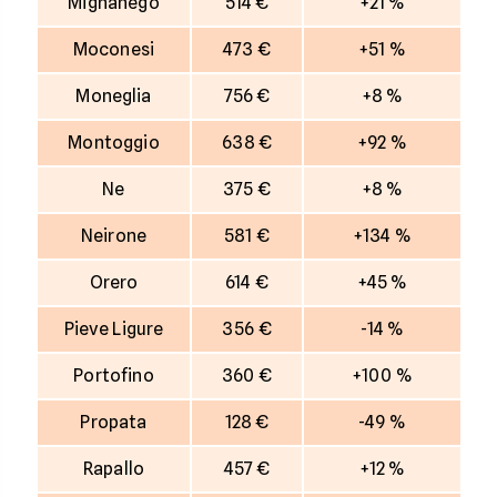
Mignanego
514 €
+21 %
Moconesi
473 €
+51 %
Moneglia
756 €
+8 %
Montoggio
638 €
+92 %
Ne
375 €
+8 %
Neirone
581 €
+134 %
Orero
614 €
+45 %
Pieve Ligure
356 €
-14 %
Portofino
360 €
+100 %
Propata
128 €
-49 %
Rapallo
457 €
+12 %