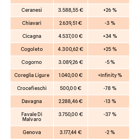
Ceranesi
3.588,55 €
+26 %
Chiavari
2.639,51 €
-3 %
Cicagna
4.537,00 €
+34 %
Cogoleto
4.300,62 €
+25 %
Cogorno
3.089,26 €
-5 %
Coreglia Ligure
1.040,00 €
+Infinity %
Crocefieschi
500,00 €
-78 %
Davagna
2.288,46 €
-13 %
Favale Di
3.750,00 €
-37 %
Malvaro
Genova
3.177,44 €
-2 %