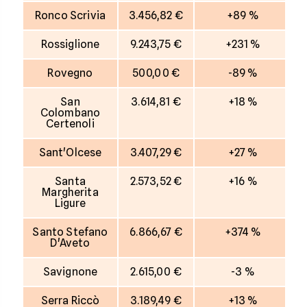
Ronco Scrivia
3.456,82 €
+89 %
Rossiglione
9.243,75 €
+231 %
Rovegno
500,00 €
-89 %
San
3.614,81 €
+18 %
Colombano
Certenoli
Sant'Olcese
3.407,29 €
+27 %
Santa
2.573,52 €
+16 %
Margherita
Ligure
Santo Stefano
6.866,67 €
+374 %
D'Aveto
Savignone
2.615,00 €
-3 %
Serra Riccò
3.189,49 €
+13 %