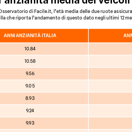
’Osservatorio di Facile.it, l’età media delle due ruote assicu
ella che riporta l’andamento di questo dato negli ultimi 12 me
ANNI ANZIANITÀ ITALIA
ANN
10.84
10.58
9.56
9.05
8.93
9.24
9.93