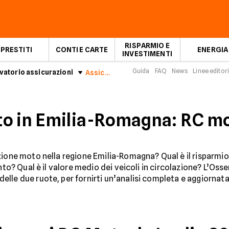
RISPARMIO E
PRESTITI
CONTI E CARTE
ENERGIA
INVESTIMENTI
Guida
FAQ
News
Linee editori
atorio assicurazioni
Assicurazioni Moto in Emilia-Romagna: RC moto Luglio 2026
to in Emilia-Romagna: RC mo
zione moto nella regione Emilia-Romagna? Qual è il risparmio 
nto? Qual è il valore medio dei veicoli in circolazione? L’Oss
lle due ruote, per fornirti un’analisi completa e aggiornata