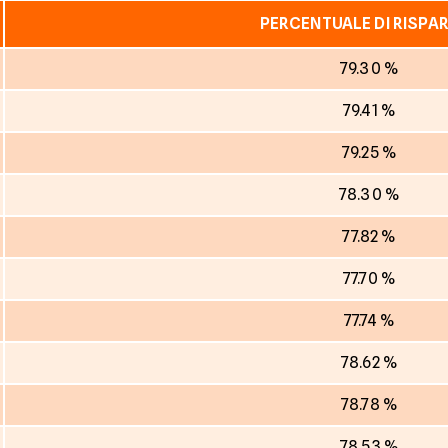
PERCENTUALE DI RISPA
79.30 %
79.41 %
79.25 %
78.30 %
77.82 %
77.70 %
77.74 %
78.62 %
78.78 %
78.53 %