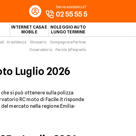
Serve assistenza?
02 55 55 5
INTERNET CASA E
NOLEGGIO AUTO
MOBILE
LUNGO TERMINE
ali
In evidenza
Glossario
Compagnie e Partner
Osservatorio
Parola all'esperto
to Luglio 2026
che si può ottenere sulla polizza
ervatorio RC moto di Facile.it risponde
 del mercato nella regione Emilia-