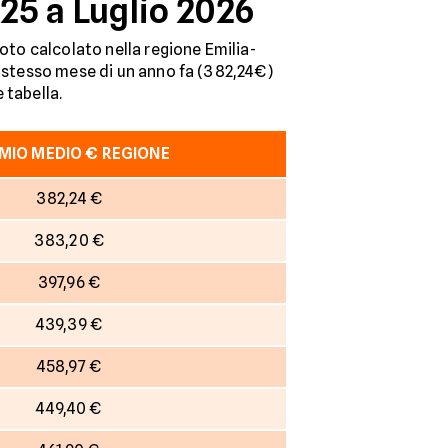
25 a Luglio 2026
moto calcolato nella regione Emilia-
o stesso mese di un anno fa (382,24€)
 tabella.
MIO MEDIO € REGIONE
382,24 €
383,20 €
397,96 €
439,39 €
458,97 €
449,40 €