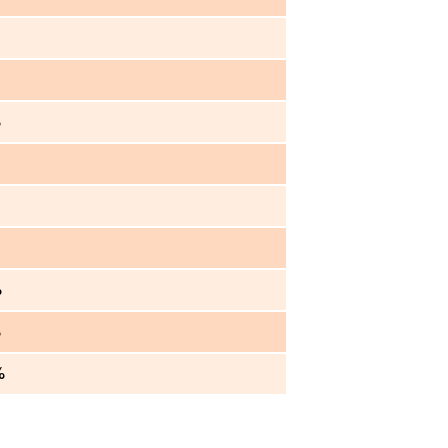
%
%
%
%
%
%
%
%
%