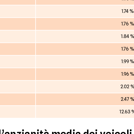
1.74 
1.76 
1.84 
1.76 
1.99 
1.96 
2.02 
2.47 
12.63 
’anzianità media dei veicoli