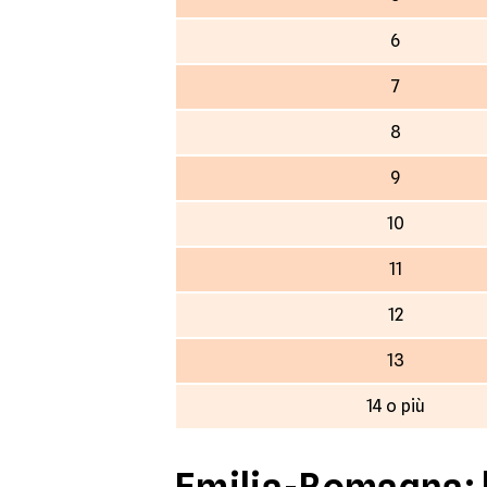
6
7
8
9
10
11
12
13
14 o più
Emilia-Romagna: l