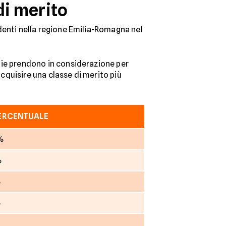
di merito
sidenti nella regione Emilia-Romagna nel
agnie prendono in considerazione per
acquisire una classe di merito più
PERCENTUALE
 %
%
%
%
%