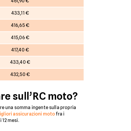
461,90 €
433,11 €
416,65 €
415,06 €
417,40 €
433,40 €
432,50 €
re sull’RC moto?
miare una somma ingente sulla propria
igliori assicurazioni moto
fra i
i 12 mesi.