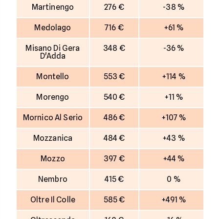
Martinengo
276 €
-38 %
Medolago
716 €
+61 %
Misano Di Gera
348 €
-36 %
D'Adda
Montello
553 €
+114 %
Morengo
540 €
+11 %
Mornico Al Serio
486 €
+107 %
Mozzanica
484 €
+43 %
Mozzo
397 €
+44 %
Nembro
415 €
0 %
Oltre Il Colle
585 €
+491 %