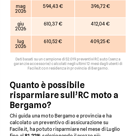
mag
594,43 €
396,72 €
2026
giu
610,37 €
412,04 €
2026
lug
610,52 €
409,25 €
2026
Dati basati su un campione di 52.019 preventivi RC auto (senza
garanzie accessorie) calcolati negli ultimi 12 mesi dagli utenti di
Facile.it con residenza in provincia di Bergamo.
Quanto è possibile
risparmiare sull’RC moto a
Bergamo?
Chi guida una moto Bergamo e provincia e ha
calcolato un preventivo di assicurazione su
Facile.it, ha potuto risparmiare nel mese di Luglio
fino al
81,22%
selezionando il prezzo più