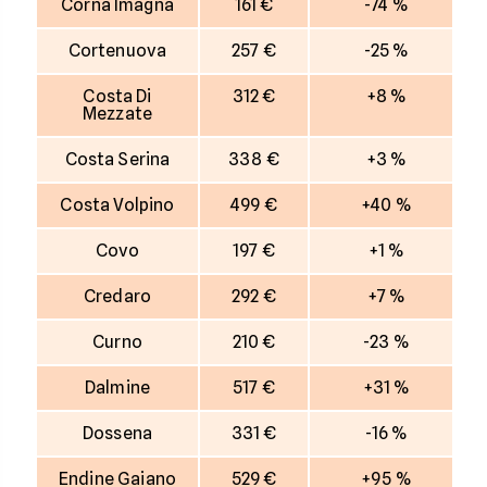
Corna Imagna
161 €
-74 %
Cortenuova
257 €
-25 %
Costa Di
312 €
+8 %
Mezzate
Costa Serina
338 €
+3 %
Costa Volpino
499 €
+40 %
Covo
197 €
+1 %
Credaro
292 €
+7 %
Curno
210 €
-23 %
Dalmine
517 €
+31 %
Dossena
331 €
-16 %
Endine Gaiano
529 €
+95 %