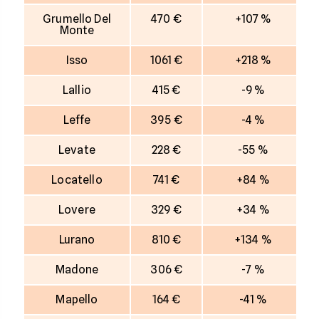
Grumello Del
470 €
+107 %
Monte
Isso
1061 €
+218 %
Lallio
415 €
-9 %
Leffe
395 €
-4 %
Levate
228 €
-55 %
Locatello
741 €
+84 %
Lovere
329 €
+34 %
Lurano
810 €
+134 %
Madone
306 €
-7 %
Mapello
164 €
-41 %