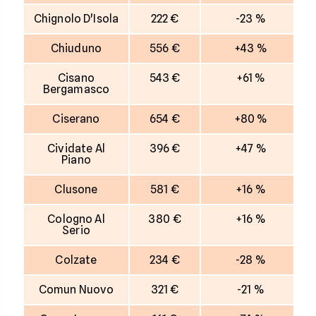
Chignolo D'Isola
222 €
-23 %
Chiuduno
556 €
+43 %
Cisano
543 €
+61 %
Bergamasco
Ciserano
654 €
+80 %
Cividate Al
396 €
+47 %
Piano
Clusone
581 €
+16 %
Cologno Al
380 €
+16 %
Serio
Colzate
234 €
-28 %
Comun Nuovo
321 €
-21 %