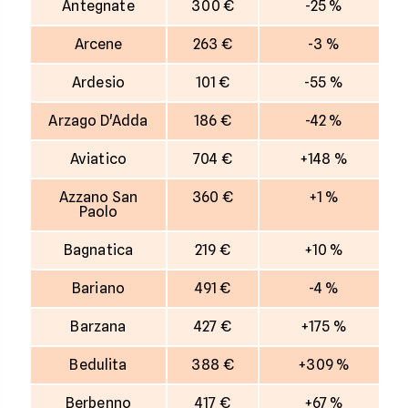
Antegnate
300 €
-25 %
Arcene
263 €
-3 %
Ardesio
101 €
-55 %
Arzago D'Adda
186 €
-42 %
Aviatico
704 €
+148 %
Azzano San
360 €
+1 %
Paolo
Bagnatica
219 €
+10 %
Bariano
491 €
-4 %
Barzana
427 €
+175 %
Bedulita
388 €
+309 %
Berbenno
417 €
+67 %