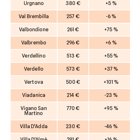
Urgnano
380 €
+5 %
Val Brembilla
257 €
-6 %
Valbondione
261 €
+75 %
Valbrembo
296 €
+6 %
Verdellino
513 €
+55 %
Verdello
573 €
+37 %
Vertova
500 €
+101 %
Viadanica
214 €
-23 %
Vigano San
770 €
+95 %
Martino
Villa D'Adda
230 €
-46 %
Villa D'Almè
291 €
+16 %