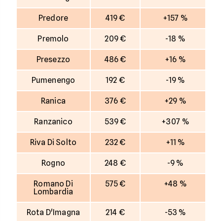
Predore
419 €
+157 %
Premolo
209 €
-18 %
Presezzo
486 €
+16 %
Pumenengo
192 €
-19 %
Ranica
376 €
+29 %
Ranzanico
539 €
+307 %
Riva Di Solto
232 €
+11 %
Rogno
248 €
-9 %
Romano Di
575 €
+48 %
Lombardia
Rota D'Imagna
214 €
-53 %