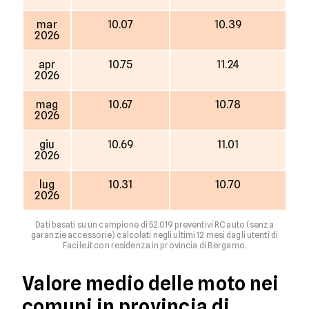
mar
10.07
10.39
2026
apr
10.75
11.24
2026
mag
10.67
10.78
2026
giu
10.69
11.01
2026
lug
10.31
10.70
2026
Dati basati su un campione di 52.019 preventivi RC auto (senza
garanzie accessorie) calcolati negli ultimi 12 mesi dagli utenti di
Facile.it con residenza in provincia di Bergamo.
Valore medio delle moto nei
comuni in provincia di