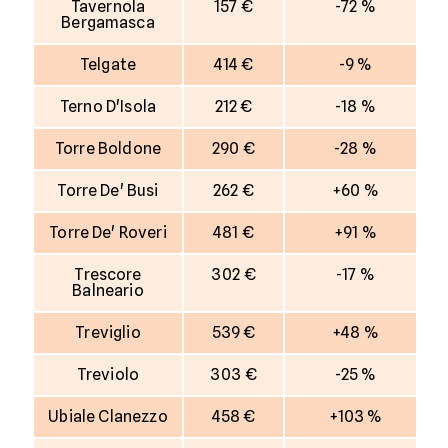
Tavernola
157 €
-72 %
Bergamasca
Telgate
414 €
-9 %
Terno D'Isola
212 €
-18 %
Torre Boldone
290 €
-28 %
Torre De' Busi
262 €
+60 %
Torre De' Roveri
481 €
+91 %
Trescore
302 €
-17 %
Balneario
Treviglio
539 €
+48 %
Treviolo
303 €
-25 %
Ubiale Clanezzo
458 €
+103 %