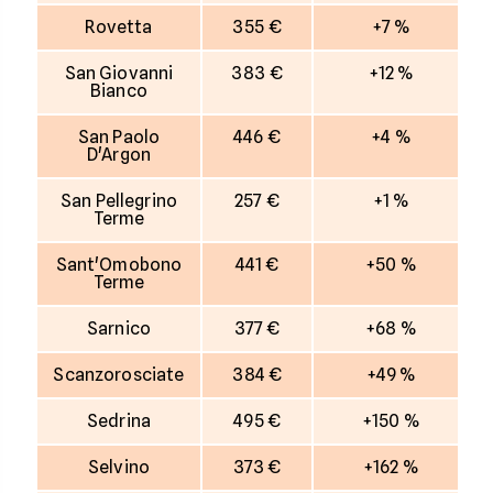
Rovetta
355 €
+7 %
San Giovanni
383 €
+12 %
Bianco
San Paolo
446 €
+4 %
D'Argon
San Pellegrino
257 €
+1 %
Terme
Sant'Omobono
441 €
+50 %
Terme
Sarnico
377 €
+68 %
Scanzorosciate
384 €
+49 %
Sedrina
495 €
+150 %
Selvino
373 €
+162 %