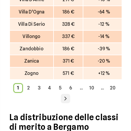
Villa D'Ogna
186 €
-64 %
Villa Di Serio
328 €
-12 %
Villongo
337 €
-14 %
Zandobbio
186 €
-39 %
Zanica
371 €
-20 %
Zogno
571 €
+12 %
1
2
3
4
5
6
...
10
...
20
La distribuzione delle classi
di merito a Bergamo