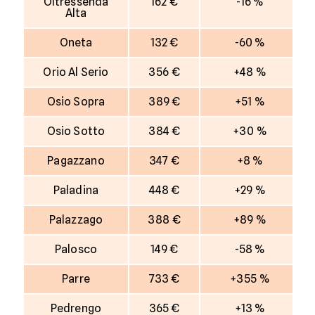
Oltressenda
162 €
-16 %
Alta
Oneta
132 €
-60 %
Orio Al Serio
356 €
+48 %
Osio Sopra
389 €
+51 %
Osio Sotto
384 €
+30 %
Pagazzano
347 €
+8 %
Paladina
448 €
+29 %
Palazzago
388 €
+89 %
Palosco
149 €
-58 %
Parre
733 €
+355 %
Pedrengo
365 €
+13 %