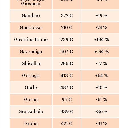
Giovanni
Gandino
372 €
+19 %
Gandosso
210 €
-24 %
Gaverina Terme
239 €
+134 %
Gazzaniga
507 €
+194 %
Ghisalba
286 €
-12 %
Gorlago
413 €
+64 %
Gorle
487 €
+10 %
Gorno
95 €
-61 %
Grassobbio
339 €
-36 %
Grone
421 €
-31 %