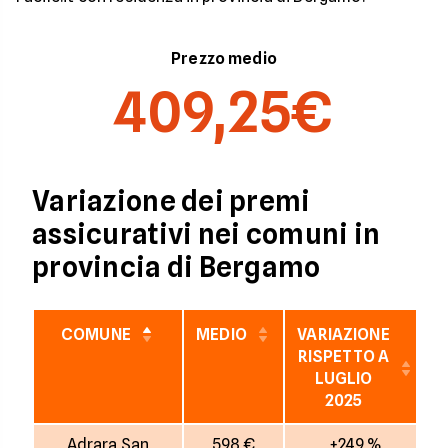
Prezzo medio
409,25€
Variazione dei premi
assicurativi nei comuni in
provincia di Bergamo
COMUNE
MEDIO
VARIAZIONE
RISPETTO A
LUGLIO
2025
Adrara San
598 €
+249 %