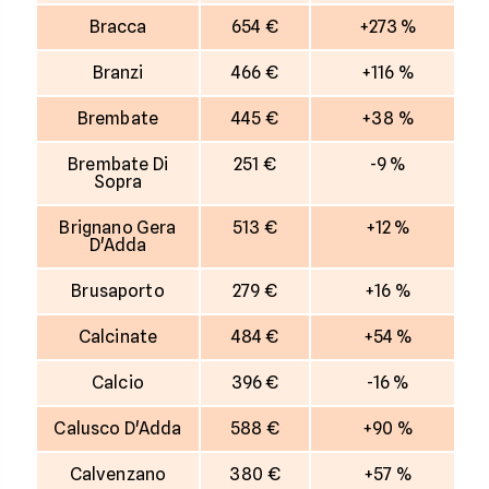
Bracca
654 €
+273 %
Branzi
466 €
+116 %
Brembate
445 €
+38 %
Brembate Di
251 €
-9 %
Sopra
Brignano Gera
513 €
+12 %
D'Adda
Brusaporto
279 €
+16 %
Calcinate
484 €
+54 %
Calcio
396 €
-16 %
Calusco D'Adda
588 €
+90 %
Calvenzano
380 €
+57 %