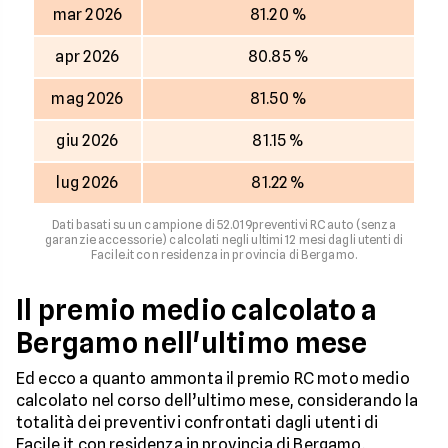
mar 2026
81.20 %
apr 2026
80.85 %
mag 2026
81.50 %
giu 2026
81.15 %
lug 2026
81.22 %
Dati basati su un campione di 52.019preventivi RC auto (senza
garanzie accessorie) calcolati negli ultimi 12 mesi dagli utenti di
Facile.it con residenza in provincia di Bergamo.
Il premio medio calcolato a
Bergamo nell'ultimo mese
Ed ecco a quanto ammonta il premio RC moto medio
calcolato nel corso dell’ultimo mese, considerando la
totalità dei preventivi confrontati dagli utenti di
Facile.it con residenza in provincia di Bergamo.