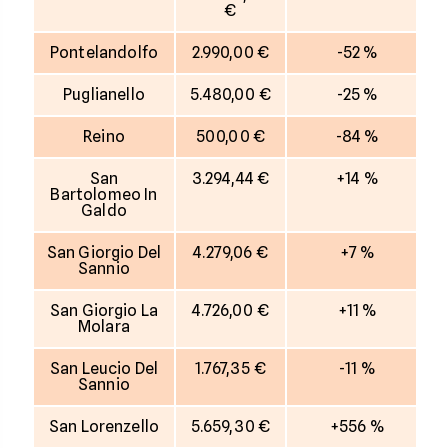
€
Pontelandolfo
2.990,00 €
-52 %
Puglianello
5.480,00 €
-25 %
Reino
500,00 €
-84 %
San
3.294,44 €
+14 %
Bartolomeo In
Galdo
San Giorgio Del
4.279,06 €
+7 %
Sannio
San Giorgio La
4.726,00 €
+11 %
Molara
San Leucio Del
1.767,35 €
-11 %
Sannio
San Lorenzello
5.659,30 €
+556 %