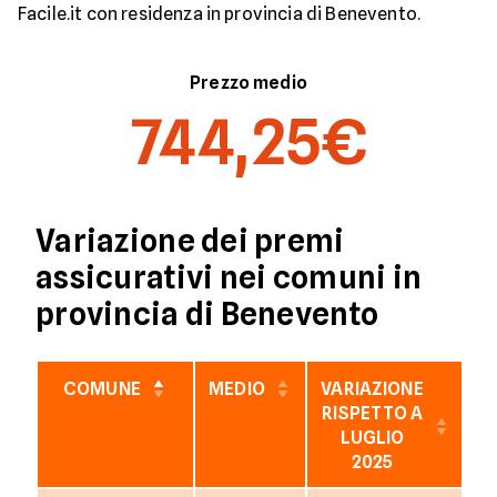
Facile.it con residenza in provincia di Benevento.
Prezzo medio
744,25€
Variazione dei premi
assicurativi nei comuni in
provincia di Benevento
COMUNE
MEDIO
VARIAZIONE
V
RISPETTO A
LUGLIO
2025