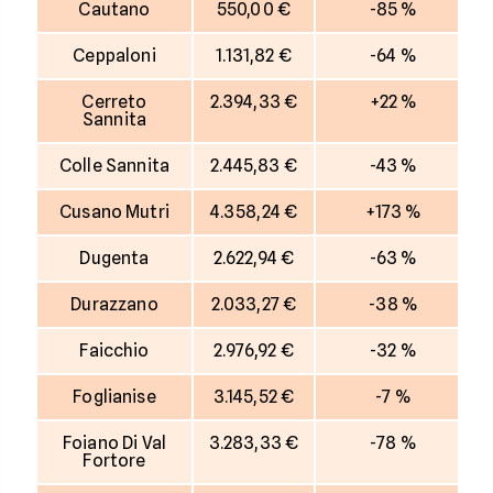
Cautano
550,00 €
-85 %
Ceppaloni
1.131,82 €
-64 %
Cerreto
2.394,33 €
+22 %
Sannita
Colle Sannita
2.445,83 €
-43 %
Cusano Mutri
4.358,24 €
+173 %
Dugenta
2.622,94 €
-63 %
Durazzano
2.033,27 €
-38 %
Faicchio
2.976,92 €
-32 %
Foglianise
3.145,52 €
-7 %
Foiano Di Val
3.283,33 €
-78 %
Fortore