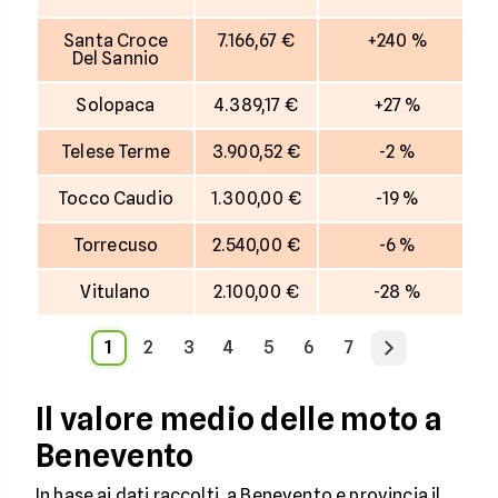
Santa Croce
7.166,67 €
+240 %
Del Sannio
Solopaca
4.389,17 €
+27 %
Telese Terme
3.900,52 €
-2 %
Tocco Caudio
1.300,00 €
-19 %
Torrecuso
2.540,00 €
-6 %
Vitulano
2.100,00 €
-28 %
1
2
3
4
5
6
7
Il valore medio delle moto a
Benevento
In base ai dati raccolti, a Benevento e provincia il