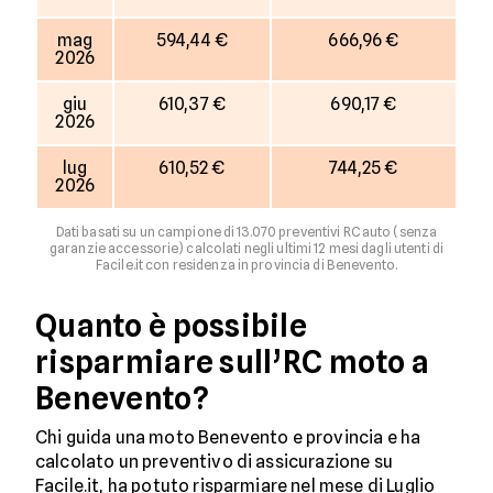
mag
594,44 €
666,96 €
2026
giu
610,37 €
690,17 €
2026
lug
610,52 €
744,25 €
2026
Dati basati su un campione di 13.070 preventivi RC auto (senza
garanzie accessorie) calcolati negli ultimi 12 mesi dagli utenti di
Facile.it con residenza in provincia di Benevento.
Quanto è possibile
risparmiare sull’RC moto a
Benevento?
Chi guida una moto Benevento e provincia e ha
calcolato un preventivo di assicurazione su
Facile.it, ha potuto risparmiare nel mese di Luglio