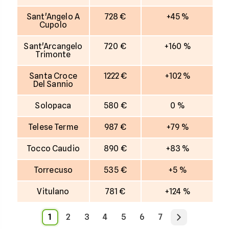
Sant'Angelo A
728 €
+45 %
Cupolo
Sant'Arcangelo
720 €
+160 %
Trimonte
Santa Croce
1222 €
+102 %
Del Sannio
Solopaca
580 €
0 %
Telese Terme
987 €
+79 %
Tocco Caudio
890 €
+83 %
Torrecuso
535 €
+5 %
Vitulano
781 €
+124 %
1
2
3
4
5
6
7