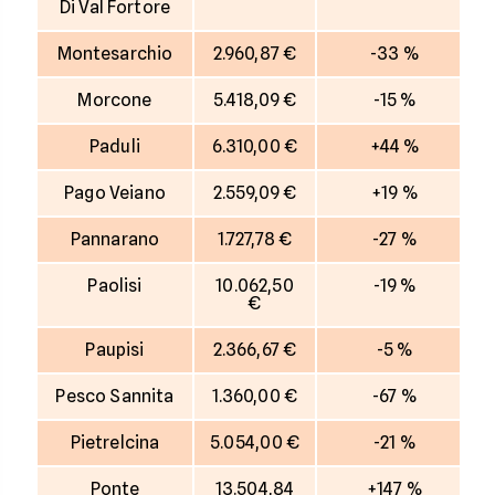
Di Val Fortore
Montesarchio
2.960,87 €
-33 %
Morcone
5.418,09 €
-15 %
Paduli
6.310,00 €
+44 %
Pago Veiano
2.559,09 €
+19 %
Pannarano
1.727,78 €
-27 %
Paolisi
10.062,50
-19 %
€
Paupisi
2.366,67 €
-5 %
Pesco Sannita
1.360,00 €
-67 %
Pietrelcina
5.054,00 €
-21 %
Ponte
13.504,84
+147 %