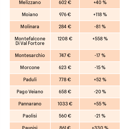
Melizzano
602 €
+40 %
Moiano
976 €
+118 %
Molinara
284 €
-81 %
Montefalcone
1208 €
+558 %
Di Val Fortore
Montesarchio
747 €
-17 %
Morcone
623 €
-15 %
Paduli
778 €
+52 %
Pago Veiano
658 €
-20 %
Pannarano
1033 €
+55 %
Paolisi
560 €
-21 %
Paupisi
861 €
+330 %