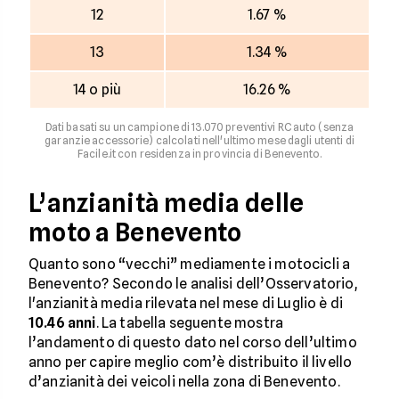
12
1.67 %
13
1.34 %
14 o più
16.26 %
Dati basati su un campione di 13.070 preventivi RC auto (senza
garanzie accessorie) calcolati nell'ultimo mese dagli utenti di
Facile.it con residenza in provincia di Benevento.
L’anzianità media delle
moto a Benevento
Quanto sono “vecchi” mediamente i motocicli a
Benevento? Secondo le analisi dell’Osservatorio,
l'anzianità media rilevata nel mese di Luglio è di
10.46 anni
. La tabella seguente mostra
l’andamento di questo dato nel corso dell’ultimo
anno per capire meglio com’è distribuito il livello
d’anzianità dei veicoli nella zona di Benevento.