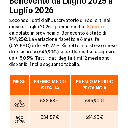
Benevento da Luglio 2025 a
Luglio 2026
Secondo i dati dell'Osservatorio di Facile.it, nel
mese di Luglio 2026 il premio medio
RC moto
calcolato in provincia di Benevento è stato di
744,25€
. La variazione rispetto a 6 mesi fa
(662,88€) è del +12,27%. Rispetto allo stesso mese
di un anno fa (646,90€) la tariffa media fa segnare
un +15,05%. Tutti i dati degli ultimi 12 mesi sono
disponibili nella seguente tabella.
MESE
PREMIO MEDIO
PREMIO MEDIO €
€ ITALIA
PROVINCIA
lug
533,68 €
646,90 €
2025
ago
534,57 €
624,25 €
2025