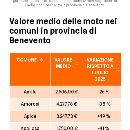
garanzie accessorie) calcolati negli ultimi 12 mesi dagli utenti di
Facile.it con residenza in provincia di Benevento.
Valore medio delle moto nei
comuni in provincia di
Benevento
COMUNE
VALORE
VARIAZIONE
MEDIO
RISPETTO A
LUGLIO
2025
Airola
2.606,00 €
-26 %
Amorosi
4.277,78 €
+38 %
Apice
3.247,73 €
+49 %
Apollosa
1.750,00 €
-41 %