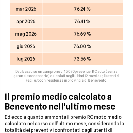
mar 2026
76.24 %
apr 2026
76.41 %
mag 2026
76.69 %
giu 2026
76.00 %
lug 2026
73.56 %
Dati basati su un campione di 13.070preventivi RC auto (senza
garanzie accessorie) calcolati negli ultimi 12 mesi dagli utenti di
Facile.it con residenza in provincia di Benevento.
Il premio medio calcolato a
Benevento nell'ultimo mese
Ed ecco a quanto ammonta il premio RC moto medio
calcolato nel corso dell’ultimo mese, considerando la
totalità dei preventivi confrontati dagli utenti di