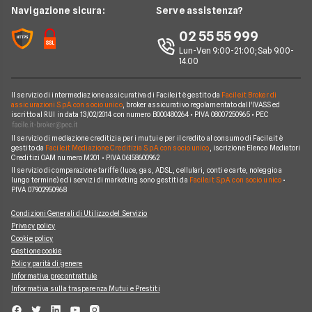
Wind Tre
News
Navigazione sicura:
Serve assistenza?
Notizie internet casa
Aruba
Chi siamo
02 55 55 999
Domande frequenti internet casa
Eolo
Lun-Ven 9:00-21:00; Sab 9.00-
Perché scegliere Facile.it
Glossario internet casa
14.00
Sky Wifi
Contatti
Connessione Lenta
Operatori Internet Casa
Il servizio di intermediazione assicurativa di Facile.it è gestito da
Facile.it Broker di
Mappa del sito
assicurazioni S.p.A. con socio unico
, broker assicurativo regolamentato dall'IVASS ed
iscritto al RUI in data 13/02/2014 con numero B000480264 • P.IVA 08007250965 • PEC
Il servizio di mediazione creditizia per i mutui e per il credito al consumo di Facile.it è
gestito da
Facile.it Mediazione Creditizia S.p.A. con socio unico
, iscrizione Elenco Mediatori
Creditizi OAM numero M201 • P.IVA 06158600962
Il servizio di comparazione tariffe (luce, gas, ADSL, cellulari, conti e carte, noleggio a
lungo termine) ed i servizi di marketing sono gestiti da
Facile.it S.p.A. con socio unico
•
P.IVA 07902950968
Condizioni Generali di Utilizzo del Servizio
Privacy policy
Cookie policy
Gestione cookie
Policy parità di genere
Informativa precontrattule
Informativa sulla trasparenza Mutui e Prestiti