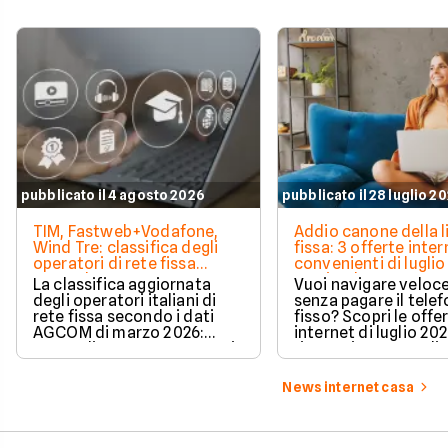
pubblicato il 4 agosto 2026
pubblicato il 28 luglio 2
TIM, Fastweb+Vodafone,
Addio canone della l
Wind Tre: classifica degli
fissa: 3 offerte inter
operatori di rete fissa
convenienti di luglio
secondo AGCOM
partire da 19,95€
La classifica aggiornata
Vuoi navigare veloce
degli operatori italiani di
senza pagare il tele
rete fissa secondo i dati
fisso? Scopri le offe
AGCOM di marzo 2026:
internet di luglio 20
quote di mercato, sorpassi
risparmiare e sceglie
e new entry.
tariffa perfetta per t
News internet casa