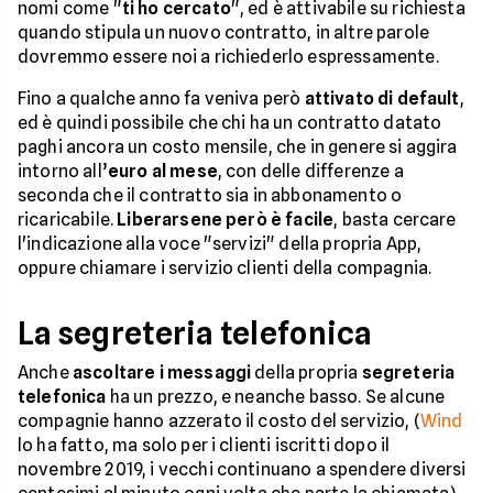
nomi come "
ti ho cercato
", ed è attivabile su richiesta
quando stipula un nuovo contratto, in altre parole
dovremmo essere noi a richiederlo espressamente.
Fino a qualche anno fa veniva però
attivato di default
,
ed è quindi possibile che chi ha un contratto datato
paghi ancora un costo mensile, che in genere si aggira
intorno all’
euro al mese
, con delle differenze a
seconda che il contratto sia in abbonamento o
ricaricabile.
Liberarsene però è facile
, basta cercare
l'indicazione alla voce "servizi" della propria App,
oppure chiamare i servizio clienti della compagnia.
La segreteria telefonica
Anche
ascoltare i messaggi
della propria
segreteria
telefonica
ha un prezzo, e neanche basso. Se alcune
compagnie hanno azzerato il costo del servizio, (
Wind
lo ha fatto, ma solo per i clienti iscritti dopo il
novembre 2019, i vecchi continuano a spendere diversi