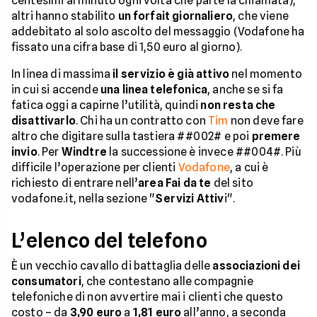
centesimi al minuto ogni volta che parte la chiamata),
altri hanno stabilito
un forfait giornaliero
, che viene
addebitato al solo ascolto del messaggio (Vodafone ha
fissato una cifra base di 1,50 euro al giorno).
In linea di massima
il servizio è già attivo
nel momento
in cui si accende
una linea telefonica
, anche se si fa
fatica oggi a capirne l’utilità, quindi
non resta che
disattivarlo
. Chi ha un contratto con
Tim
non deve fare
altro che digitare sulla tastiera ##002# e poi
premere
invio
. Per
Windtre
la successione è invece ##004#. Più
difficile l’operazione per clienti
Vodafone
, a cui è
richiesto di entrare nell’
area Fai da te
del sito
vodafone.it, nella sezione "
Servizi Attiv
i".
L’elenco del telefono
È un vecchio cavallo di battaglia delle
associazioni dei
consumatori
, che contestano alle compagnie
telefoniche di non avvertire mai i clienti che questo
costo – da
3,90 euro
a
1,81 euro
all’anno, a seconda