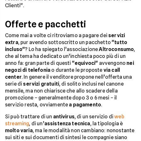
Clienti".
Offerte e pacchetti
Come mai a volte ci ritroviamo a pagare dei
servizi
extra
, pur avendo sottoscritto un pacchetto
"tutto
incluso"
? Lo ha spiegato l’associazione
Altroconsumo
,
che al tema ha dedicato un’inchiesta poco più di un
anno fa: gran parte di questi
"equivoci"
avvengono
nei
negozi di telefonia
o durante le proposte
via call
center
. In genere il venditore propone nell’offerta una
serie di
servizi gratuiti
, di solito inclusi nel canone
mensile, ma non chiarisce che allo scadere della
promozione – generalmente dopo 3 o 6 mesi – il
servizio resta, ovviamente
a pagamento
.
Si può trattare di un
antivirus
, di un servizio di
web
streaming
, di un’
assistenza tecnica
, la tipologia è
molto varia
, ma le modalità non cambiano: nonostante
sui siti e sui documenti di sintesi le compagnie siano