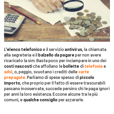
L’
elenco telefonico
e il servizio
antivirus
, la chiamata
alla segreteria e il
balzello da pagare
per non avere
ricaricato la sim. Basta poco per inciampare in uno dei
costi nascosti
che affollano le
bollette
di
telefonia
e
adsl
, o, peggio, svuotano i crediti delle
carte
prepagate
. Parliamo di spese spesso di
piccolo
importo
, che proprio per il fatto di essere trascurabili
passano inosservate, succede persino chi le paga ignori
per anni la loro esistenza. Eccone alcune tra le più
comuni, e
qualche consiglio
per azzerarle.