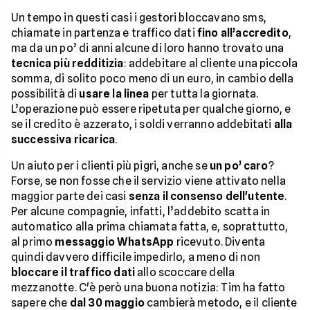
Un tempo in questi casi i gestori bloccavano sms,
chiamate in partenza e traffico dati
fino all’accredito
,
ma da un po’ di anni alcune di loro hanno trovato una
tecnica più redditizia
: addebitare al cliente una piccola
somma, di solito poco meno di un euro, in cambio della
possibilità di
usare la linea
per tutta la giornata.
L’operazione può essere ripetuta per qualche giorno, e
se il credito è azzerato, i soldi verranno addebitati
alla
successiva ricarica
.
Un aiuto per i clienti più pigri, anche se
un po’ caro
?
Forse, se non fosse che il servizio viene attivato nella
maggior parte dei casi
senza il consenso dell'utente
.
Per alcune compagnie, infatti, l’addebito scatta in
automatico alla prima chiamata fatta, e, soprattutto,
al primo
messaggio WhatsApp
ricevuto. Diventa
quindi davvero difficile impedirlo, a meno di non
bloccare il traffico dati
allo scoccare della
mezzanotte. C'è però una buona notizia: Tim ha fatto
sapere che
dal 30 maggio
cambierà metodo, e il cliente