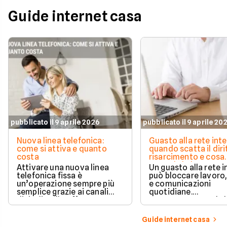
Guide internet casa
pubblicato il 9 aprile 2026
pubblicato il 9 aprile 20
Nuova linea telefonica:
Guasto alla rete inte
come si attiva e quanto
quando scatta il diri
costa
risarcimento e cosa
prevede la legge
Attivare una nuova linea
Un guasto alla rete 
telefonica fissa è
può bloccare lavoro,
un’operazione sempre più
e comunicazioni
semplice grazie ai canali
quotidiane.
digitali e alle offerte
Fortunatamente, la 
integrate con internet casa.
prevede strumenti c
per ottenere un
Guide internet casa
risarcimento in caso