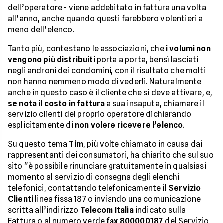
dell’operatore - viene addebitato in fattura una volta
all’anno, anche quando questi farebbero volentieri a
meno dell’elenco.
Tanto più, contestano le associazioni, che
i volumi non
vengono più distribuiti
porta a porta, bensì lasciati
negli androni dei condomini, con il risultato che molti
non hanno nemmeno modo di vederli. Naturalmente
anche in questo caso è il cliente che si deve attivare, e,
se nota il costo in fattura
a sua insaputa, chiamare il
servizio clienti del proprio operatore dichiarando
esplicitamente di
non volere ricevere l’elenco
.
Su questo tema
Tim
, più volte chiamato in causa dai
rappresentanti dei consumatori, ha chiarito che sul suo
sito "è possibile rinunciare gratuitamente in qualsiasi
momento al servizio di consegna degli elenchi
telefonici, contattando telefonicamente il
Servizio
Clienti
linea fissa 187 o inviando una comunicazione
scritta all’indirizzo
Telecom Italia
indicato sulla
Fattura o al numero verde
fax 800000187
del Servizio