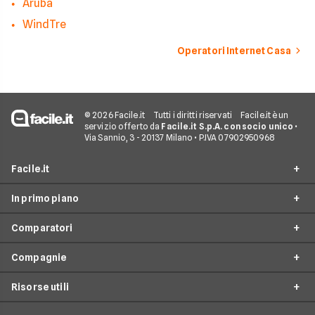
Aruba
WindTre
Operatori Internet Casa
© 2026 Facile.it
Tutti i diritti riservati
Facile.it è un
servizio offerto da
Facile.it S.p.A. con socio unico
•
Via Sannio, 3 - 20137 Milano • P.IVA 07902950968
Facile.it
In primo piano
Assicurazioni
Comparatori
Prestiti
Offerte Fibra
Mutui
Compagnie
Offerte ADSL
Migliore Connessione Internet
Internet Casa
Offerte Internet Casa
Risorse utili
Offerte Internet Satellitare
Tim
Luce e Gas
Offerte Internet Mobile
Offerte Telefonia Fissa