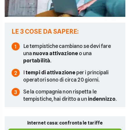
LE 3 COSE DA SAPERE:
Le tempistiche cambiano se devi fare
1
una
nuova attivazione
o una
portabilità
.
I
tempi di attivazione
per i principali
2
operatori sono di circa 20 giorni.
Se la compagnia non rispetta le
3
tempistiche, hai diritto a un
indennizzo
.
Internet casa: confronta le tariffe