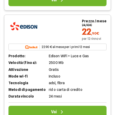
Prezzo / mese
24,90€
22
,90€
per 12 rinnovi
22.90 € al mese per i primi 12 mesi
Prodotto:
Edison WiFi + Luce e Gas
Velocità (fino a):
2500 Mb
Attivazione
Gratis
Mode wi-fi
Incluso
Tecnologia
adsl, fibra
Metodi di pagamento
rid o carta di credito
Durata vincolo
24 mesi
Vai