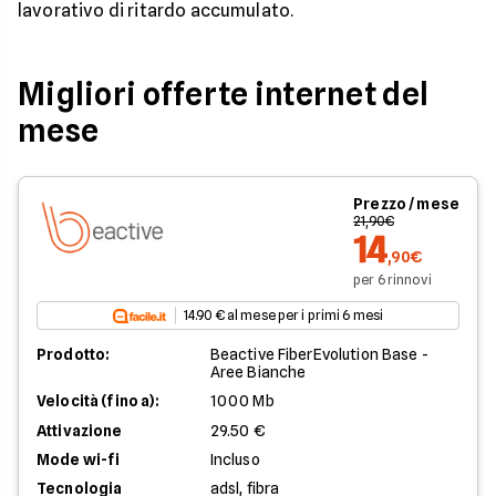
lavorativo di ritardo accumulato.
Migliori offerte internet del
mese
Prezzo / mese
21,90€
14
,90€
per 6 rinnovi
14.90 € al mese per i primi 6 mesi
Prodotto:
Beactive FiberEvolution Base -
Aree Bianche
Velocità (fino a):
1000 Mb
Attivazione
29.50 €
Mode wi-fi
Incluso
Tecnologia
adsl, fibra