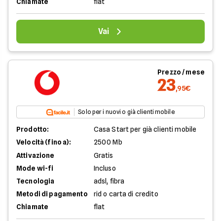
Chiamate
flat
Vai
Prezzo / mese
23
,95€
Solo per i nuovi o già clienti mobile
Prodotto:
Casa Start per già clienti mobile
Velocità (fino a):
2500 Mb
Attivazione
Gratis
Mode wi-fi
Incluso
Tecnologia
adsl, fibra
Metodi di pagamento
rid o carta di credito
Chiamate
flat