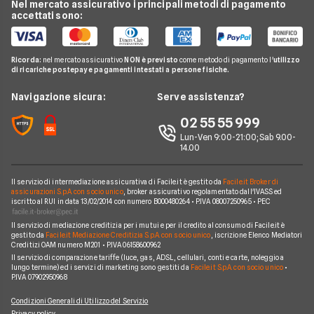
Vodafone
Nel mercato assicurativo i principali metodi di pagamento
Conti e Carte
Verifica Copertura Fibra Ottica
Offerte Internet Partita Iva
accettati sono:
Internet Seconda Casa
Fastweb
Telefonia Mobile
Internet Speed Test
Internet senza linea fissa
Offerte Internet Illimitato
Linkem
Pay TV
Guide Internet Casa
Ricorda:
nel mercato assicurativo
NON è previsto
come metodo di pagamento l'
utilizzo
Tiscali
di ricariche postepay e pagamenti intestati a persone fisiche.
Noleggio Lungo Termine
Argomenti in evidenza internet casa
Wind Tre
News
Navigazione sicura:
Serve assistenza?
Notizie internet casa
Aruba
Chi siamo
02 55 55 999
Domande frequenti internet casa
Eolo
Lun-Ven 9:00-21:00; Sab 9.00-
Perché scegliere Facile.it
Glossario internet casa
14.00
Sky Wifi
Contatti
Connessione Lenta
Operatori Internet Casa
Il servizio di intermediazione assicurativa di Facile.it è gestito da
Facile.it Broker di
Mappa del sito
assicurazioni S.p.A. con socio unico
, broker assicurativo regolamentato dall'IVASS ed
iscritto al RUI in data 13/02/2014 con numero B000480264 • P.IVA 08007250965 • PEC
Il servizio di mediazione creditizia per i mutui e per il credito al consumo di Facile.it è
gestito da
Facile.it Mediazione Creditizia S.p.A. con socio unico
, iscrizione Elenco Mediatori
Creditizi OAM numero M201 • P.IVA 06158600962
Il servizio di comparazione tariffe (luce, gas, ADSL, cellulari, conti e carte, noleggio a
lungo termine) ed i servizi di marketing sono gestiti da
Facile.it S.p.A. con socio unico
•
P.IVA 07902950968
Condizioni Generali di Utilizzo del Servizio
Privacy policy