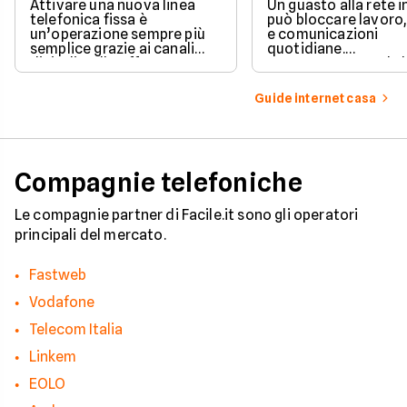
prevede la legge
Attivare una nuova linea
Un guasto alla rete 
telefonica fissa è
può bloccare lavoro,
un’operazione sempre più
e comunicazioni
semplice grazie ai canali
quotidiane.
digitali e alle offerte
Fortunatamente, la 
integrate con internet casa.
prevede strumenti c
per ottenere un
Guide internet casa
risarcimento in caso
disservizi prolungati
Compagnie telefoniche
Le compagnie partner di Facile.it sono gli operatori
principali del mercato.
Fastweb
Vodafone
Telecom Italia
Linkem
EOLO