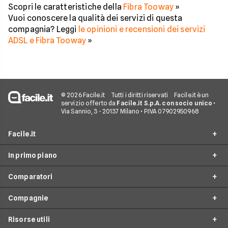
Scopri le caratteristiche della
Fibra Tooway
»
Vuoi conoscere la qualità dei servizi di questa
compagnia? Leggi
le opinioni e recensioni dei servizi
ADSL e Fibra Tooway
»
© 2026 Facile.it
Tutti i diritti riservati
Facile.it è un
servizio offerto da
Facile.it S.p.A. con socio unico
•
Via Sannio, 3 - 20137 Milano • P.IVA 07902950968
Facile.it
In primo piano
Assicurazioni
Comparatori
Prestiti
Offerte Fibra
Mutui
Compagnie
Offerte ADSL
Migliore Connessione Internet
Internet Casa
Offerte Internet Casa
Risorse utili
Offerte Internet Satellitare
Tim
Luce e Gas