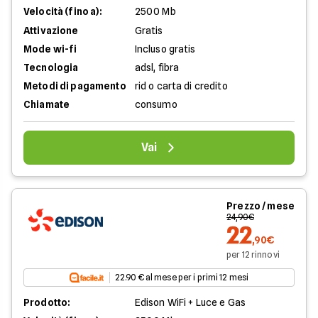
Velocità (fino a):
2500 Mb
Attivazione
Gratis
Mode wi-fi
Incluso gratis
Tecnologia
adsl, fibra
Metodi di pagamento
rid o carta di credito
Chiamate
consumo
Vai
Prezzo / mese
24,90€
22
,90€
per 12 rinnovi
22.90 € al mese per i primi 12 mesi
Prodotto:
Edison WiFi + Luce e Gas