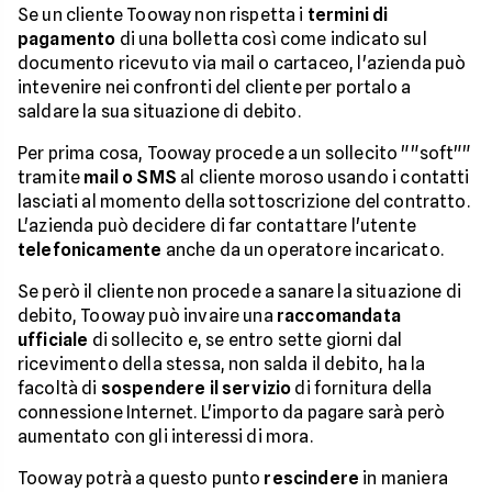
Se un cliente Tooway non rispetta i
termini di
pagamento
di una bolletta così come indicato sul
documento ricevuto via mail o cartaceo, l'azienda può
intevenire nei confronti del cliente per portalo a
saldare la sua situazione di debito.
Per prima cosa, Tooway procede a un sollecito ""soft""
tramite
mail o SMS
al cliente moroso usando i contatti
lasciati al momento della sottoscrizione del contratto.
L'azienda può decidere di far contattare l'utente
telefonicamente
anche da un operatore incaricato.
Se però il cliente non procede a sanare la situazione di
debito, Tooway può invaire una
raccomandata
ufficiale
di sollecito e, se entro sette giorni dal
ricevimento della stessa, non salda il debito, ha la
facoltà di
sospendere il servizio
di fornitura della
connessione Internet. L'importo da pagare sarà però
aumentato con gli interessi di mora.
Tooway potrà a questo punto
rescindere
in maniera