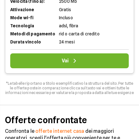
Velocità (fino a):
2500 Mb
Attivazione
Gratis
Mode wi-fi
Incluso
Tecnologia
adsl, fibra
Metodi di pagamento
rid o carta di credito
Durata vincolo
24 mesi
Vai
*Le tabelle riportano a titolo esemplificativo la struttura del sito. Per tutte
le offerte poste in comparazione clicca sul tasto vai e ottieni tutte le
informazioni necessarie per valutare la proposta adatta alle tue esigenze
Offerte confrontate
Confronta le
offerte internet casa
dei maggiori
operatori, scegli l'offerta più conveniente per te e