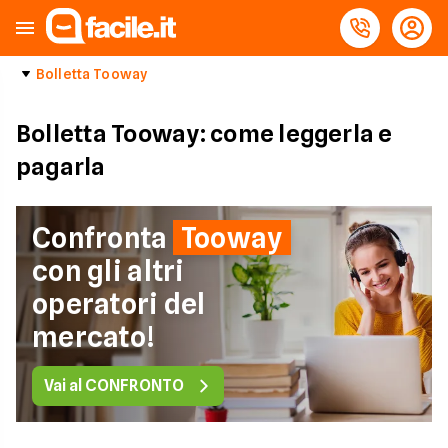
Bolletta Tooway
Bolletta Tooway: come leggerla e
pagarla
Confronta
Tooway
con gli altri
operatori del
mercato!
Vai al CONFRONTO