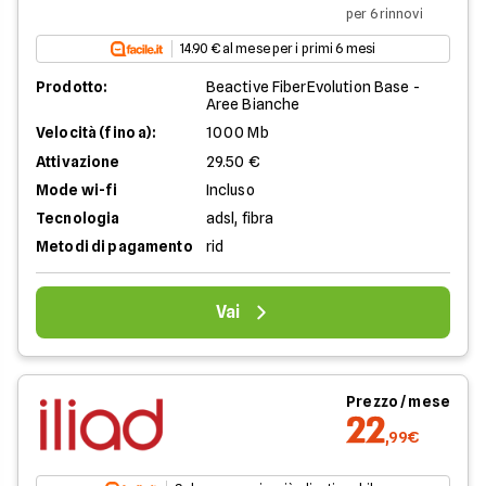
per 6 rinnovi
14.90 € al mese per i primi 6 mesi
Prodotto:
Beactive FiberEvolution Base -
Aree Bianche
Velocità (fino a):
1000 Mb
Attivazione
29.50 €
Mode wi-fi
Incluso
Tecnologia
adsl, fibra
Metodi di pagamento
rid
Vai
Prezzo / mese
22
,99€