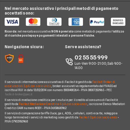
Offerte Internet Mobile
Offerte Telefonia Fissa
Vodafone
Nel mercato assicurativo i principali metodi di pagamento
Conti e Carte
Verifica Copertura Fibra Ottica
Offerte Internet Partita Iva
accettati sono:
Internet Seconda Casa
Fastweb
Telefonia Mobile
Internet Speed Test
Internet senza linea fissa
Offerte Internet Illimitato
Linkem
Pay TV
Guide Internet Casa
Ricorda:
nel mercato assicurativo
NON è previsto
come metodo di pagamento l'
utilizzo
Tiscali
di ricariche postepay e pagamenti intestati a persone fisiche.
Noleggio Lungo Termine
Argomenti in evidenza internet casa
Wind Tre
News
Navigazione sicura:
Serve assistenza?
Notizie internet casa
Aruba
Chi siamo
02 55 55 999
Domande frequenti internet casa
Eolo
Lun-Ven 9:00-21:00; Sab 9.00-
Perché scegliere Facile.it
Glossario internet casa
14.00
Sky Wifi
Contatti
Connessione Lenta
Operatori Internet Casa
Il servizio di intermediazione assicurativa di Facile.it è gestito da
Facile.it Broker di
Mappa del sito
assicurazioni S.p.A. con socio unico
, broker assicurativo regolamentato dall'IVASS ed
iscritto al RUI in data 13/02/2014 con numero B000480264 • P.IVA 08007250965 • PEC
Il servizio di mediazione creditizia per i mutui e per il credito al consumo di Facile.it è
gestito da
Facile.it Mediazione Creditizia S.p.A. con socio unico
, iscrizione Elenco Mediatori
Creditizi OAM numero M201 • P.IVA 06158600962
Il servizio di comparazione tariffe (luce, gas, ADSL, cellulari, conti e carte, noleggio a
lungo termine) ed i servizi di marketing sono gestiti da
Facile.it S.p.A. con socio unico
•
P.IVA 07902950968