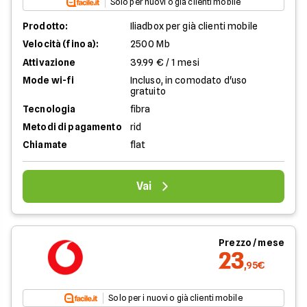
Solo per nuovi o già clienti mobile
Prodotto:
Iliadbox per già clienti mobile
Velocità (fino a):
2500 Mb
Attivazione
39.99 € / 1 mesi
Mode wi-fi
Incluso, in comodato d'uso
gratuito
Tecnologia
fibra
Metodi di pagamento
rid
Chiamate
flat
Vai
Prezzo / mese
23
,95€
Solo per i nuovi o già clienti mobile