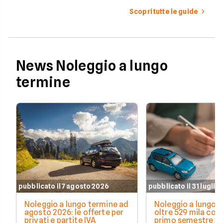
inattese.
gestione sempre più alti.
Scopri tutte le guide
News Noleggio a lungo
termine
pubblicato il 7 agosto 2026
pubblicato il 31 luglio
Noleggio a lungo termine ad
Noleggio a lungo t
agosto 2026: le offerte per
oltre 529 mila cont
privati e partite IVA
primo semestre 20