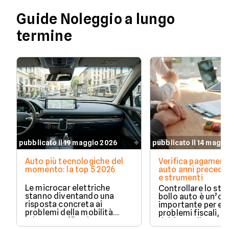
Guide Noleggio a lungo
termine
pubblicato il 19 maggio 2026
pubblicato il 14 magg
Auto più tecnologiche del
Verifica pagament
momento: la top 5 2026
auto anni preceden
e strumenti
Le microcar elettriche
Controllare lo sto
stanno diventando una
bollo auto è un’o
risposta concreta ai
importante per ev
problemi della mobilità
problemi fiscali, s
urbana: traffico intenso,
richieste di paga
parcheggi limitati e costi di