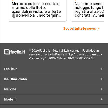
Crescono privati 
Mercato auto in crescita e
Nel primo semestre
elettrificate
riforma delle flotte
noleggio lungo te
aziendali in vista: le offerte
registra oltre 529 
di noleggio a lungo termine
contratti. Aument
di agosto 2026 su Facile.it,
privati, cresce la 
per privati e partite IVA.
media e acceleran
plug-in ed elettric
Scopri tutte le news
dati Unrae.
© 2026 Facile.it
Tutti i diritti riservati
Facile.it è un
servizio offerto da
Facile.it S.p.A. con socio unico
•
Via Sannio, 3 - 20137 Milano • P.IVA 07902950968
Facile.it
In Primo Piano
Chi siamo
Marche
Perché scegliere Facile.it
Noleggio lungo termine
Spot TV
Modelli
Noleggio lungo termine privati
BMW
Facile.it Store
Noleggio lungo termine partite iva