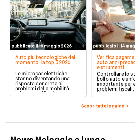
pubblicato il 19 maggio 2026
pubblicato il 14 magg
Auto più tecnologiche del
Verifica pagament
momento: la top 5 2026
auto anni preceden
e strumenti
Le microcar elettriche
Controllare lo sto
stanno diventando una
bollo auto è un’o
risposta concreta ai
importante per ev
problemi della mobilità
problemi fiscali, s
urbana: traffico intenso,
richieste di paga
parcheggi limitati e costi di
inattese.
gestione sempre più alti.
Scopri tutte le guide