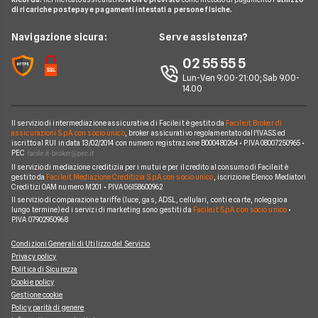
Citroen
FIAT TOPOLINO
di ricariche postepay e pagamenti intestati a persone fisiche.
News
FAQ
Noleggio lungo termine consegna rapida
Opel
LEAPMOTOR B10 reev
Redazione
Navigazione sicura:
Serve assistenza?
Arval
Noleggio lungo termine veicoli commerciali
Nissan
AUDI SQ8
Ufficio Stampa
02 55 55 5
Ayvens
Jeep
FORD Tourneo Courier
Lun-Ven 9:00-21:00; Sab 9.00-
Servizio Clienti
Horizon Automotive
14.00
Volkswagen
KIA EV3
Recesso
Leasys
Peugeot
BMW Serie 3 SW
Il servizio di intermediazione assicurativa di Facile.it è gestito da
Facile.it Broker di
Reclami
UnipolRental
assicurazioni S.p.A. con socio unico
, broker assicurativo regolamentato dall'IVASS ed
Cupra
iscritto al RUI in data 13/02/2014 con numero registrazione B000480264 • P.IVA 08007250965 •
AUDI A3 Sportback
Mappa del sito
Tutte le compagnie
PEC
Scoprile tutte
Il servizio di mediazione creditizia per i mutui e per il credito al consumo di Facile.it è
MINI Cooper
Facile.it Corporate
gestito da
Facile.it Mediazione Creditizia S.p.A. con socio unico
, iscrizione Elenco Mediatori
Creditizi OAM numero M201 • P.IVA 06158600962
Scoprile tutte le offerte
Facile.it Club
Il servizio di comparazione tariffe (luce, gas, ADSL, cellulari, conti e carte, noleggio a
lungo termine) ed i servizi di marketing sono gestiti da
Facile.it S.p.A. con socio unico
•
We're hiring!
Lavora in Facile.it
P.IVA 07902950968
Condizioni Generali di Utilizzo del Servizio
Privacy policy
Politica di Sicurezza
Cookie policy
Gestione cookie
Policy parità di genere