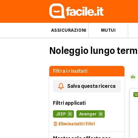
ASSICURAZIONI
MUTUI
Noleggio lungo ter
Filtra i risultati
Salva questa ricerca
U
Filtri applicati
JEEP
Avenger
Elimina tutti i filtri