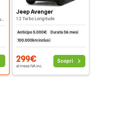
Jeep Avenger
1.2 Turbo Longitude
1.2 MHEV e-Hybrid Turbo Longitude
Anticipo 5.000€
Durata 36 mesi
100.000km inclusi
299€
Scopri
al mese
IVA
inc
.