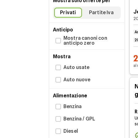
Mostra solo offerte per
J
Privati
Partite Iva
20
Anticipo
A
Mostra canoni con
2
anticipo zero
Mostra
al
Auto usate
Auto nuove
N
g
Alimentazione
Benzina
R
U
Benzina / GPL
s
Diesel