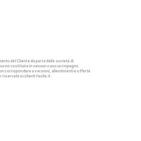
ento del Cliente da parte delle società di
ssono costituire in nessun caso un impegno
n corrispondere a versioni, allestimenti e offerte
riservate ai clienti Facile.it.