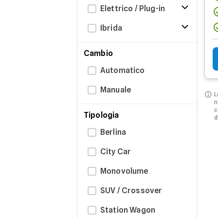
Elettrico / Plug-in
Ibrida
Cambio
Automatico
Manuale
L
n
c
Tipologia
d
Berlina
City Car
Monovolume
SUV / Crossover
Station Wagon