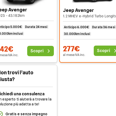
eep Avenger
Jeep Avenger
23 - 43.182km
nticipo 5.000€
Durata 24 mesi
Anticipo 6.000€
Durata 36 mesi
0.000km inclusi
30.000km inclusi
277€
242€
Scopri
Scopri
al mese
IVA
inc
.
 mese
IVA
inc
.
on trovi l’auto
iusta?
ichiedi una consulenza
n esperto ti aiuterà a trovare la
oluzione più adatta a te!
Gratis e senza impegno