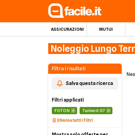
ASSICURAZIONI
MUTUI
Noleggio Lungo Ter
Filtra i risultati
Nes
Salva questa ricerca
Filtri applicati
FOTON
Tunland G7
Elimina tutti i filtri
Mostra solo offerte per