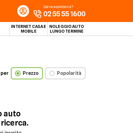
Serve assistenza?
02 55 55 1600
INTERNET CASA E
NOLEGGIO AUTO
MOBILE
LUNGO TERMINE
 per
Prezzo
Popolarità
o auto
 ricerca.
ai inserito.