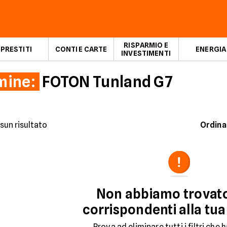
RISPARMIO E
PRESTITI
CONTI E CARTE
ENERGIA
INVESTIMENTI
mine:
FOTON Tunland G7
sun risultato
Ordina
Non abbiamo trovat
corrispondenti alla tua
Prova ad eliminare tutti i filtri che h