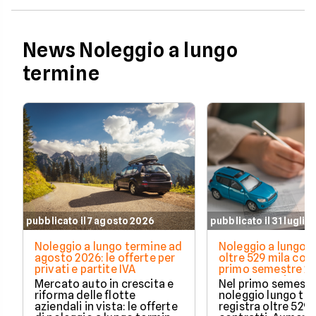
News Noleggio a lungo
termine
pubblicato il 7 agosto 2026
pubblicato il 31 luglio
Noleggio a lungo termine ad
Noleggio a lungo t
agosto 2026: le offerte per
oltre 529 mila cont
privati e partite IVA
primo semestre 20
Crescono privati 
Mercato auto in crescita e
Nel primo semestre
elettrificate
riforma delle flotte
noleggio lungo te
aziendali in vista: le offerte
registra oltre 529 