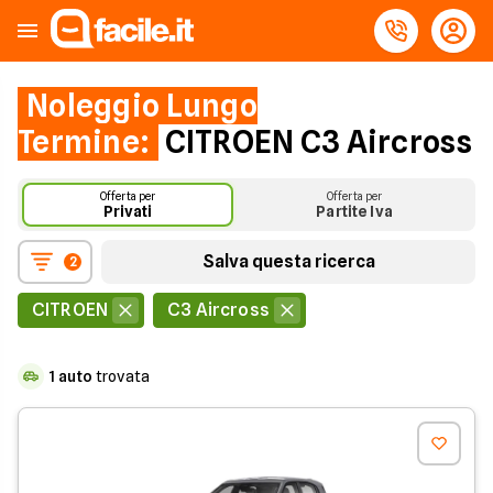
Noleggio Lungo
Termine:
CITROEN C3 Aircross
Offerta per
Offerta per
Privati
Partite Iva
Salva questa ricerca
2
CITROEN
C3 Aircross
1
auto
trovata