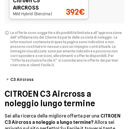
Citroen C5
AIRCROSS
392€
Mild Hybrid (Benzina)
Le offerte sono soggette a disponibilità limitata e all’approvazione
dell’affidamento del Cliente da parte delle società di noleggio.
Le
informazioni contenute in questa pagina sono indicative e non
possono costituire in nessun caso un impegno contrattuale. Le
immagini visualizzate sono puramente indicative e possono non
corrispondere a versioni, allestimenti e offerte disponibili.
Per
”Offerta esclusiva Facile.it” si considerano le offerte dei partner
riservate ai clienti Facile.it.
C3 Aircross
CITROEN C3 Aircross a
noleggio lungo termine
Sei alla ricerca della migliore offerta per una
CITROEN
C3 Aircross a noleggio a lungo termine?
Allora sei
arrivato sul sito perfetto! Su Facile.it troverai tante