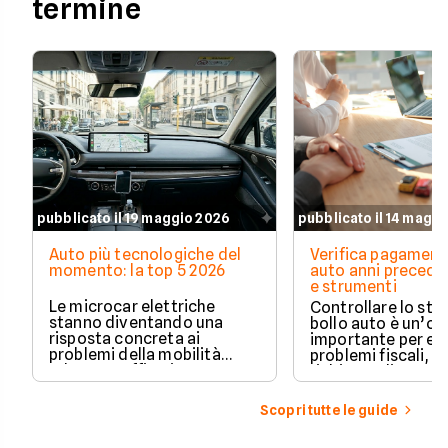
termine
pubblicato il 19 maggio 2026
pubblicato il 14 magg
Auto più tecnologiche del
Verifica pagament
momento: la top 5 2026
auto anni preceden
e strumenti
Le microcar elettriche
Controllare lo sto
stanno diventando una
bollo auto è un’o
risposta concreta ai
importante per ev
problemi della mobilità
problemi fiscali, s
urbana: traffico intenso,
richieste di paga
parcheggi limitati e costi di
inattese.
gestione sempre più alti.
Scopri tutte le guide