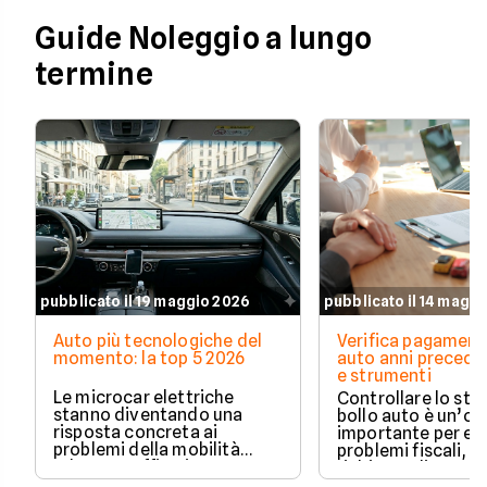
Guide Noleggio a lungo
termine
pubblicato il 19 maggio 2026
pubblicato il 14 magg
Auto più tecnologiche del
Verifica pagament
momento: la top 5 2026
auto anni preceden
e strumenti
Le microcar elettriche
Controllare lo sto
stanno diventando una
bollo auto è un’o
risposta concreta ai
importante per ev
problemi della mobilità
problemi fiscali, s
urbana: traffico intenso,
richieste di paga
parcheggi limitati e costi di
inattese.