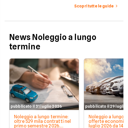
gestione sempre più alti.
Scopri tutte le guide
News Noleggio a lungo
termine
pubblicato il 31 luglio 2026
pubblicato il 29 luglio
Noleggio a lungo termine:
Noleggio a lungo t
oltre 529 mila contratti nel
offerte economich
primo semestre 2026.
luglio 2026 da 148