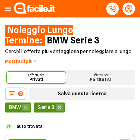
Noleggio Lungo
Termine:
BMW Serie 3
Cerchi l'offerta più vantaggiosa per noleggiare a lungo
termine una BMW Serie 3? Facile.it ti aiuta a
Mostra di più
risparmiare! Qui troverai numerose proposte per il
noleggio a lungo termine della BMW Serie 3 che hai
Offerta per
Offerta per
sempre desiderato.
Privati
Partite Iva
Scopri tutti i
modelli BMW a Noleggio!
Salva questa ricerca
2
BMW
Serie 3
1
auto
trovata