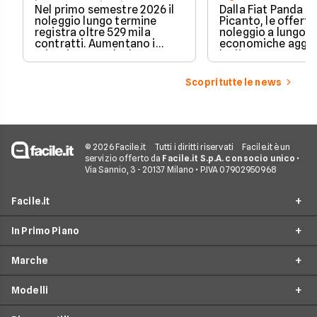
Crescono privati e auto
Nel primo semestre 2026 il
Dalla Fiat Panda al
elettrificate
noleggio lungo termine
Picanto, le offerte
registra oltre 529 mila
noleggio a lungo 
contratti. Aumentano i
economiche aggio
privati, cresce la durata
luglio 2026, con c
media e accelerano ibride
partire da 148€ al
plug-in ed elettriche. Ecco i
Scopri tutte le news
dati Unrae.
© 2026 Facile.it
Tutti i diritti riservati
Facile.it è un
servizio offerto da
Facile.it S.p.A. con socio unico
•
Via Sannio, 3 - 20137 Milano • P.IVA 07902950968
Facile.it
In Primo Piano
Chi siamo
Marche
Perché scegliere Facile.it
Noleggio lungo termine
Spot TV
Modelli
Noleggio lungo termine privati
BMW
Facile.it Store
Noleggio lungo termine partite iva