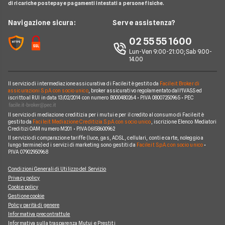
Ford
di ricariche postepay e pagamenti intestati a persone fisiche.
Noleggio Lungo Termine
Compagnie noleggio auto
Mercedes
News
Navigazione sicura:
Serve assistenza?
Alphabet
Nissan
Chi siamo
02 55 55 1600
Athlon
Peugeot
Lun-Ven 9:00-21:00; Sab 9.00-
Perché scegliere Facile.it
14.00
CarServer
Smart
Contatti
Gruppo Bonifacio
Volkswagen
Il servizio di intermediazione assicurativa di Facile.it è gestito da
Facile.it Broker di
Mappa del sito
assicurazioni S.p.A. con socio unico
, broker assicurativo regolamentato dall'IVASS ed
Program
iscritto al RUI in data 13/02/2014 con numero B000480264 • P.IVA 08007250965 • PEC
Horizon Automotive
Il servizio di mediazione creditizia per i mutui e per il credito al consumo di Facile.it è
gestito da
Facile.it Mediazione Creditizia S.p.A. con socio unico
, iscrizione Elenco Mediatori
Creditizi OAM numero M201 • P.IVA 06158600962
Il servizio di comparazione tariffe (luce, gas, ADSL, cellulari, conti e carte, noleggio a
lungo termine) ed i servizi di marketing sono gestiti da
Facile.it S.p.A. con socio unico
•
P.IVA 07902950968
Condizioni Generali di Utilizzo del Servizio
Privacy policy
Cookie policy
Gestione cookie
Policy parità di genere
Informativa precontrattule
Informativa sulla trasparenza Mutui e Prestiti