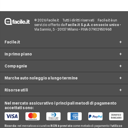
© 2026 Facile.it
Tutti i diritti riservati
Facile.it è un
servizio offerto da
Facile.it S.p.A. con socio unico
•
Via Sannio, 3 - 20137 Milano • P.IVA 07902950968
Facile.it
In primo piano
Assicurazioni
Compagnie
Prestiti
Noleggio lungo termine
Mutui
Marche auto noleggio a lungo termine
City Car Noleggio lungo termine
Ald automotive
Internet Casa
Noleggio SUV
Risorse utili
Arval
Audi
Luce e Gas
Noleggio auto elettriche
Hurry
BMW
Nel mercato assicurativo i principali metodi di pagamento
Conti e Carte
Guide noleggio auto
Noleggio monovolume
accettati sono:
Leasys
Citroen
Telefonia Mobile
News noleggio auto
LeasePlan
Fiat
Pay TV
Glossario noleggio auto
Ricorda:
nel mercato assicurativo
NON è previsto
come metodo di pagamento l'
utilizzo
B-rent