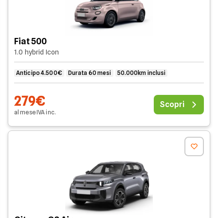
Fiat 500
1.0 hybrid Icon
Anticipo 4.500€
Durata 60 mesi
50.000km inclusi
279€
Scopri
al mese
IVA
inc
.