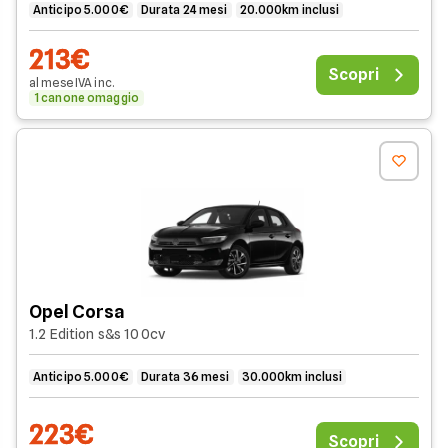
Anticipo 5.000€
Durata 24 mesi
20.000km inclusi
213€
Scopri
al mese
IVA
inc
.
1 canone omaggio
Opel Corsa
1.2 Edition s&s 100cv
Anticipo 5.000€
Durata 36 mesi
30.000km inclusi
223€
Scopri