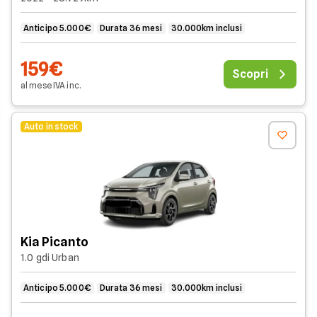
Anticipo 5.000€
Durata 36 mesi
30.000km inclusi
159€
Scopri
al mese
IVA
inc
.
Auto in stock
Kia Picanto
1.0 gdi Urban
Anticipo 5.000€
Durata 36 mesi
30.000km inclusi