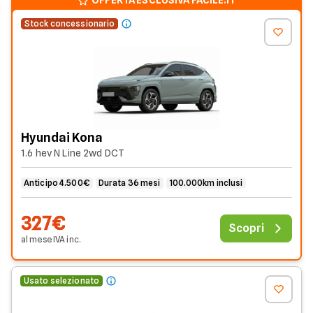
OFFERTA ESCLUSIVA FACILE.IT
Stock concessionario
Hyundai Kona
1.6 hev N Line 2wd DCT
Anticipo 4.500€
Durata 36 mesi
100.000km inclusi
327€
Scopri
al mese
IVA
inc
.
Usato selezionato