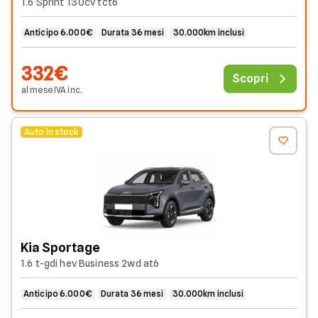
1.6 Sprint 130cv tct6
Anticipo 6.000€
Durata 36 mesi
30.000km inclusi
332€
Scopri
al mese
IVA
inc
.
Auto in stock
Kia Sportage
1.6 t-gdi hev Business 2wd at6
Anticipo 6.000€
Durata 36 mesi
30.000km inclusi