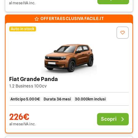
al mese
IVA
inc
.
OFFERTA ESCLUSIVA FACILE.IT
Auto in stock
Fiat Grande Panda
1.2 Business 100cv
Anticipo 5.000€
Durata 36 mesi
30.000km inclusi
226€
Scopri
al mese
IVA
inc
.