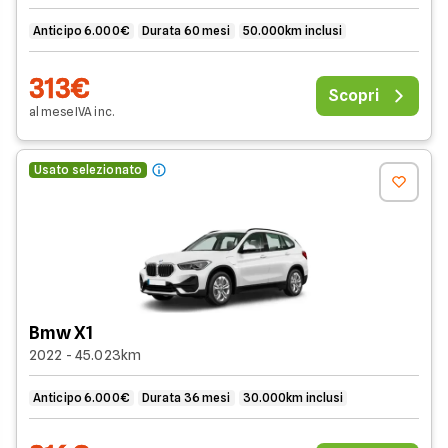
Anticipo 6.000€
Durata 60 mesi
50.000km inclusi
313€
Scopri
al mese
IVA
inc
.
Usato selezionato
Bmw X1
2022 - 45.023km
Anticipo 6.000€
Durata 36 mesi
30.000km inclusi