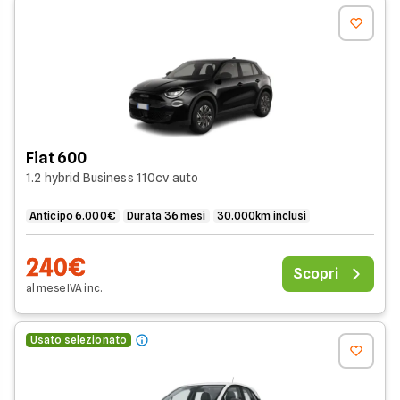
Fiat 600
1.2 hybrid Business 110cv auto
Anticipo 6.000€
Durata 36 mesi
30.000km inclusi
240€
Scopri
al mese
IVA
inc
.
Usato selezionato