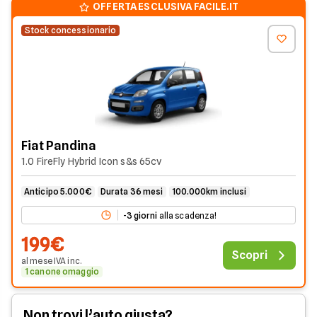
OFFERTA ESCLUSIVA FACILE.IT
Stock concessionario
Fiat Pandina
1.0 FireFly Hybrid Icon s&s 65cv
Anticipo 5.000€
Durata 36 mesi
100.000km inclusi
-
3
giorni
alla scadenza!
199€
Scopri
al mese
IVA
inc
.
1 canone omaggio
Non trovi l’auto giusta?