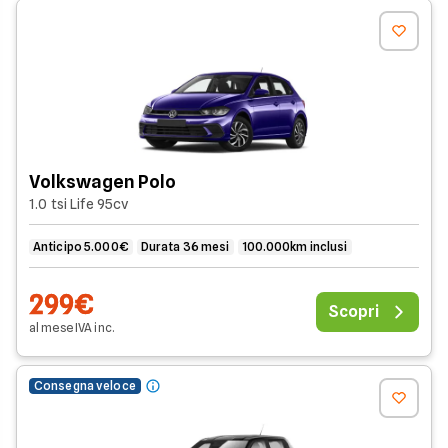
Volkswagen Polo
1.0 tsi Life 95cv
Anticipo 5.000€
Durata 36 mesi
100.000km inclusi
299€
Scopri
al mese
IVA
inc
.
Consegna veloce