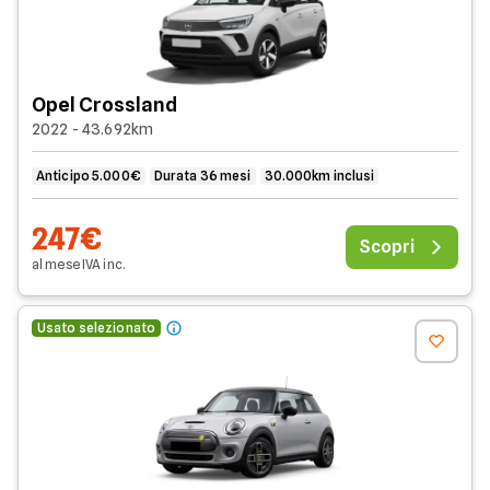
Opel Crossland
2022 - 43.692km
Anticipo 5.000€
Durata 36 mesi
30.000km inclusi
247€
Scopri
al mese
IVA
inc
.
Usato selezionato