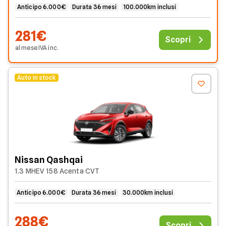
Anticipo 6.000€
Durata 36 mesi
100.000km inclusi
281€
Scopri
al mese
IVA
inc
.
Auto in stock
Nissan Qashqai
1.3 MHEV 158 Acenta CVT
Anticipo 6.000€
Durata 36 mesi
30.000km inclusi
288€
Scopri