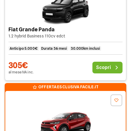
Fiat Grande Panda
1.2 hybrid Business 110cv edct
Anticipo 5.000€
Durata 36 mesi
30.000km inclusi
305€
Scopri
al mese
IVA
inc
.
OFFERTA ESCLUSIVA FACILE.IT