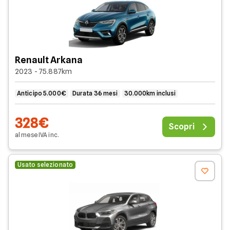
Renault Arkana
2023 - 75.887km
Anticipo 5.000€
Durata 36 mesi
30.000km inclusi
328€
Scopri
al mese
IVA
inc
.
Usato selezionato