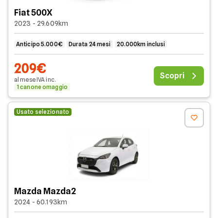
Fiat 500X
2023 - 29.609km
Anticipo 5.000€
Durata 24 mesi
20.000km inclusi
209€
Scopri
al mese
IVA
inc
.
1 canone omaggio
Usato selezionato
Mazda Mazda2
2024 - 60.193km