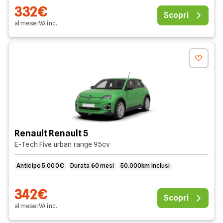
332€
Scopri
al mese
IVA
inc
.
Renault Renault 5
E-Tech Five urban range 95cv
Anticipo 5.000€
Durata 60 mesi
50.000km inclusi
342€
Scopri
al mese
IVA
inc
.