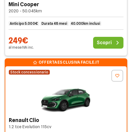
Mini Cooper
2020 - 50.045km
Anticipo 5.000€
Durata 48 mesi
40.000km inclusi
249€
Scopri
al mese
IVA
inc
.
OFFERTA ESCLUSIVA FACILE.IT
Stock concessionario
Renault Clio
1.2 tce Evolution 115cv