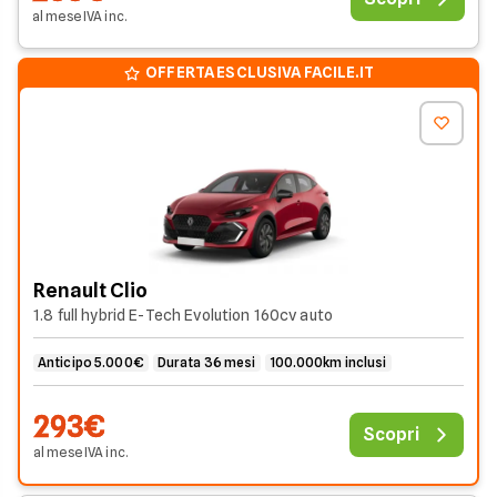
al mese
IVA
inc
.
OFFERTA ESCLUSIVA FACILE.IT
Renault Clio
1.8 full hybrid E-Tech Evolution 160cv auto
Anticipo 5.000€
Durata 36 mesi
100.000km inclusi
293€
Scopri
al mese
IVA
inc
.