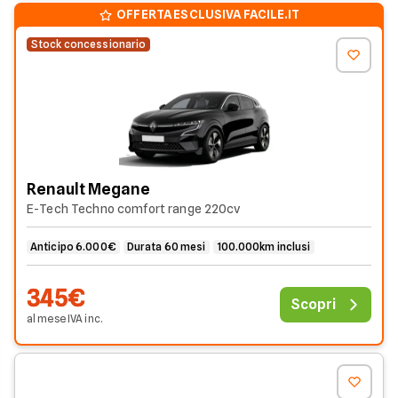
OFFERTA ESCLUSIVA FACILE.IT
Stock concessionario
Renault Megane
E-Tech Techno comfort range 220cv
Anticipo 6.000€
Durata 60 mesi
100.000km inclusi
345€
Scopri
al mese
IVA
inc
.