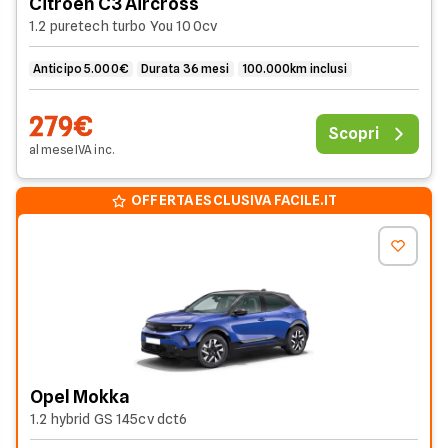
Citroen C3 Aircross
1.2 puretech turbo You 100cv
Anticipo 5.000€
Durata 36 mesi
100.000km inclusi
279€
Scopri
al mese
IVA
inc
.
OFFERTA ESCLUSIVA FACILE.IT
Opel Mokka
1.2 hybrid GS 145cv dct6