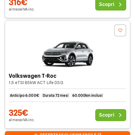
316€
Scopri
al mese
IVA
inc
.
Volkswagen T-Roc
1.5 eTSI 85kW ACT Life DSG
Anticipo 6.000€
Durata 72 mesi
60.000km inclusi
325€
Scopri
al mese
IVA
inc
.