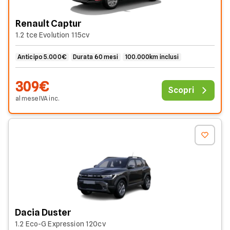
Renault Captur
1.2 tce Evolution 115cv
Anticipo 5.000€
Durata 60 mesi
100.000km inclusi
309€
Scopri
al mese
IVA
inc
.
Dacia Duster
1.2 Eco-G Expression 120cv