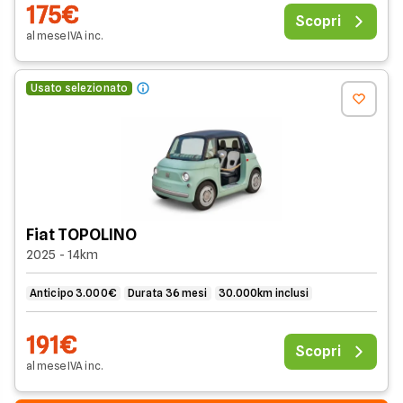
175€
Scopri
al mese
IVA
inc
.
Usato selezionato
Fiat TOPOLINO
2025 - 14km
Anticipo 3.000€
Durata 36 mesi
30.000km inclusi
191€
Scopri
al mese
IVA
inc
.