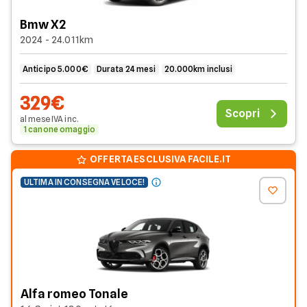
Bmw X2
2024 - 24.011km
Anticipo 5.000€
Durata 24 mesi
20.000km inclusi
329€
Scopri
al mese
IVA
inc
.
1 canone omaggio
OFFERTA ESCLUSIVA FACILE.IT
ULTIMA IN CONSEGNA VELOCE!
Alfa romeo Tonale