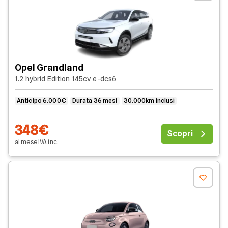
Opel Grandland
1.2 hybrid Edition 145cv e-dcs6
Anticipo 6.000€
Durata 36 mesi
30.000km inclusi
348€
Scopri
al mese
IVA
inc
.