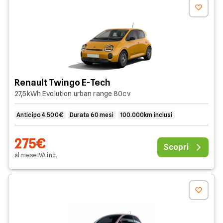
Renault Twingo E-Tech
27,5kWh Evolution urban range 80cv
Anticipo 4.500€
Durata 60 mesi
100.000km inclusi
275€
Scopri
al mese
IVA
inc
.