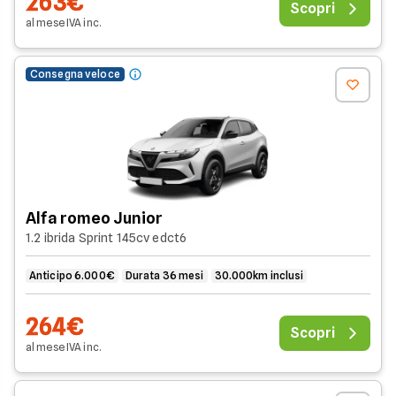
263€
Scopri
al mese
IVA
inc
.
Consegna veloce
Alfa romeo Junior
1.2 ibrida Sprint 145cv edct6
Anticipo 6.000€
Durata 36 mesi
30.000km inclusi
264€
Scopri
al mese
IVA
inc
.