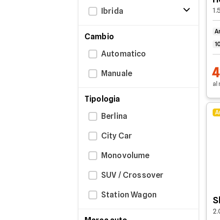
Ibrida
1.
A
Cambio
1
Automatico
4
Manuale
al
Tipologia
A
Berlina
City Car
Monovolume
SUV / Crossover
Station Wagon
S
2.