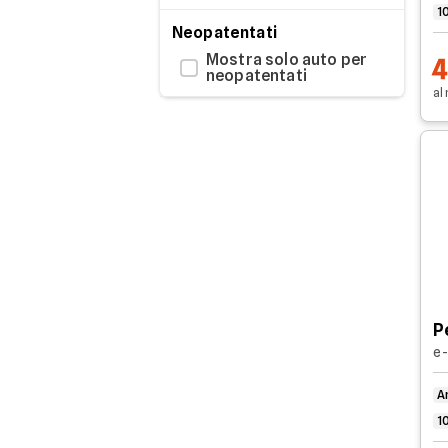
1
HONDA
Neopatentati
Mostra solo auto per
HYUNDAI
neopatentati
al
JAECOO
JEEP
KIA
LANCIA
LEAPMOTOR
Lexus
P
MASERATI
e-
MAZDA
A
1
MERCEDES