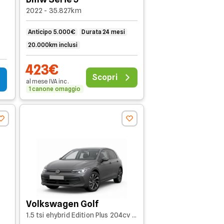
2022 - 35.827km
Anticipo 5.000€
Durata 24 mesi
20.000km inclusi
423€
Scopri
al mese
IVA
inc
.
1 canone omaggio
Volkswagen Golf
1.5 tsi ehybrid Edition Plus 204cv dsg