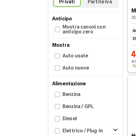
Privati
Partite Iva
M
2
Anticipo
Mostra canoni con
A
anticipo zero
2
Mostra
Auto usate
al
1
Auto nuove
Alimentazione
Benzina
Benzina / GPL
Diesel
Elettrico / Plug-in
H