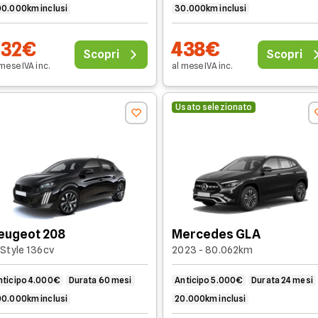
00.000km inclusi
30.000km inclusi
432€
438€
Scopri
Scopri
 mese
IVA
inc
.
al mese
IVA
inc
.
Usato selezionato
eugeot 208
Mercedes GLA
Style 136cv
2023 - 80.062km
nticipo 4.000€
Durata 60 mesi
Anticipo 5.000€
Durata 24 mesi
00.000km inclusi
20.000km inclusi