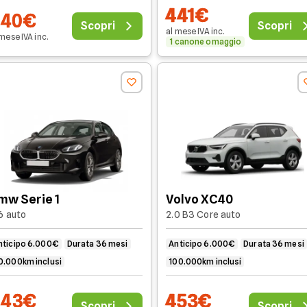
441€
440€
Scopri
Scopri
al mese
IVA
inc
.
 mese
IVA
inc
.
1 canone omaggio
mw Serie 1
Volvo XC40
6 auto
2.0 B3 Core auto
nticipo 6.000€
Durata 36 mesi
Anticipo 6.000€
Durata 36 mesi
0.000km inclusi
100.000km inclusi
443€
453€
Scopri
Scopri