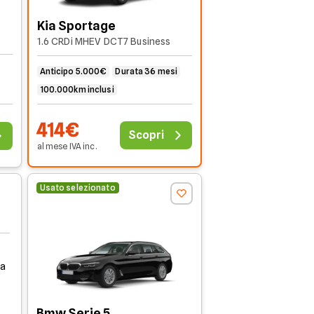
Kia Sportage
1.6 CRDi MHEV DCT7 Business
Anticipo 5.000€
Durata 36 mesi
100.000km inclusi
414€
Scopri
al mese
IVA
inc
.
Usato selezionato
la
Bmw Serie 5