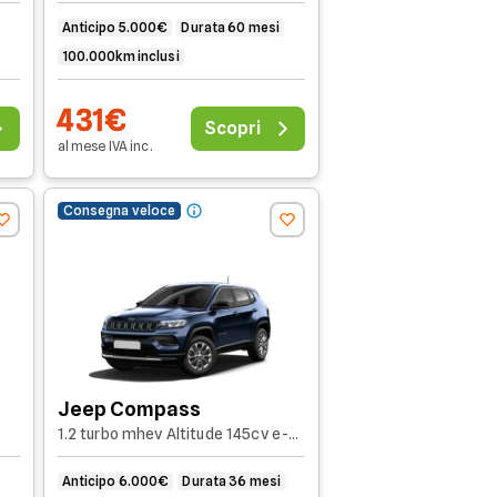
Anticipo 5.000€
Durata 60 mesi
100.000km inclusi
431€
Scopri
al mese
IVA
inc
.
Consegna veloce
Jeep Compass
1.2 turbo mhev Altitude 145cv e-dct6
Anticipo 6.000€
Durata 36 mesi