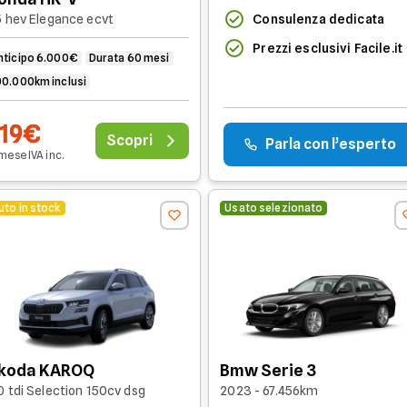
Consulenza dedicata
5 hev Elegance ecvt
Prezzi esclusivi Facile.it
nticipo 6.000€
Durata 60 mesi
00.000km inclusi
19€
Scopri
Parla con l’esperto
 mese
IVA
inc
.
uto in stock
Usato selezionato
koda KAROQ
Bmw Serie 3
0 tdi Selection 150cv dsg
2023 - 67.456km