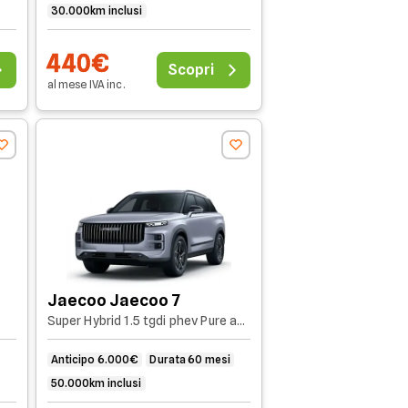
30.000km inclusi
440€
Scopri
al mese
IVA
inc
.
Jaecoo Jaecoo 7
Super Hybrid 1.5 tgdi phev Pure auto
Anticipo 6.000€
Durata 60 mesi
50.000km inclusi