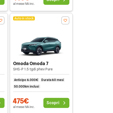
al mese
IVA
inc
.
Auto in stock
Omoda Omoda 7
SHS-P 1.5 tgdi phev Pure
Anticipo 6.000€
Durata 60 mesi
50.000km inclusi
475€
Scopri
al mese
IVA
inc
.