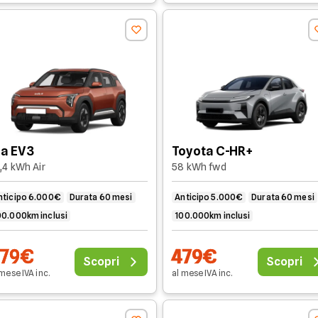
ia EV3
Toyota C-HR+
,4 kWh Air
58 kWh fwd
nticipo 6.000€
Durata 60 mesi
Anticipo 5.000€
Durata 60 mesi
00.000km inclusi
100.000km inclusi
479€
479€
Scopri
Scopri
 mese
IVA
inc
.
al mese
IVA
inc
.