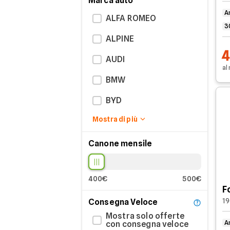
Marca auto
A
ALFA ROMEO
3
ALPINE
AUDI
al
BMW
BYD
Mostra di più
CITROEN
DACIA
Canone mensile
EMC
400€
500€
FIAT
F
19
Consegna Veloce
FORD
Mostra solo offerte
GEELY
A
con consegna veloce