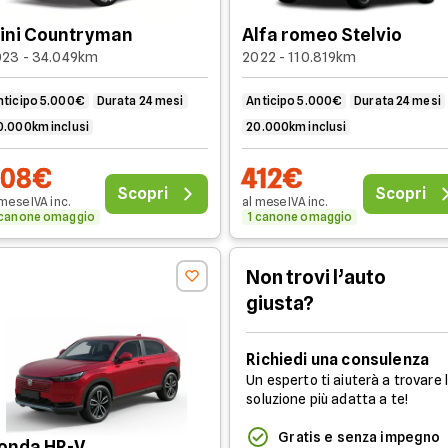
ini Countryman
Alfa romeo Stelvio
023 - 34.049km
2022 - 110.819km
nticipo 5.000€
Durata 24 mesi
Anticipo 5.000€
Durata 24 mesi
0.000km inclusi
20.000km inclusi
408€
412€
Scopri
Scopri
 mese
IVA
inc
.
al mese
IVA
inc
.
 canone omaggio
1 canone omaggio
Non trovi l’auto
giusta?
Richiedi una consulenza
Un esperto ti aiuterà a trovare 
soluzione più adatta a te!
Gratis e senza impegno
onda HR-V