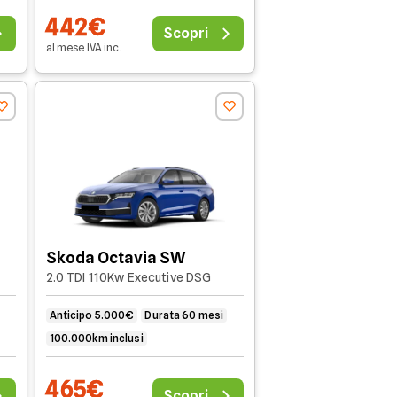
442€
Scopri
al mese
IVA
inc
.
Skoda Octavia SW
2.0 TDI 110Kw Executive DSG
Anticipo 5.000€
Durata 60 mesi
100.000km inclusi
465€
Scopri