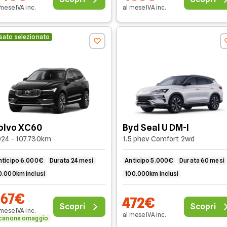
 mese
IVA
inc
.
al mese
IVA
inc
.
sato selezionato
olvo XC60
Byd Seal U DM-I
24 - 107.730km
1.5 phev Comfort 2wd
nticipo 6.000€
Durata 24 mesi
Anticipo 5.000€
Durata 60 mesi
0.000km inclusi
100.000km inclusi
467€
472€
Scopri
Scopri
 mese
IVA
inc
.
al mese
IVA
inc
.
 canone omaggio