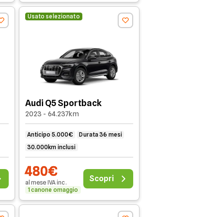
Usato selezionato
Audi Q5 Sportback
2023 - 64.237km
Anticipo 5.000€
Durata 36 mesi
30.000km inclusi
480€
Scopri
al mese
IVA
inc
.
1 canone omaggio