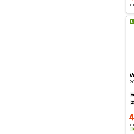
TOYOTA
al
VOLKSWAGEN
U
VOLVO
V
20
A
2
al
1