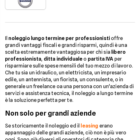
Il
noleggio lungo termine per professionisti
offre
grandi vantaggi fiscali e grandi risparmi, quindi è una
scelta estremamente vantaggiosa per chi sia
libero
professionista
,
ditta individuale
o
partita IVA
per
risparmiare sulle spese mensili del tuo mezzo di lavoro.
Che tu sia un idraulico, un elettricista, un impresario
edile, un antennista, un fiorista, un consulente, o in
generale un freelance oa una persona con un'azienda di
servizi e assistenza tecnica, il noleggio a lungo termine
è la soluzione perfetta per te.
Non solo per grandi aziende
Se storicamente il noleggio ed il
leasing
erano
appannaggio delle grandi aziende, ciò non è più vero
oggi. Sono già diversi gli operatori di categoria che