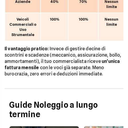
Aziende
40%
70%
Nessun
limite
Veicoli
100%
100%
Nessun
Commerciali o
limite
Uso
Strumentale
Il vantaggio pratico:
Invece di gestire decine di
scontrini e scadenze (meccanico, assicurazione, bollo,
ammortamenti), il tuo commercialista riceve
un'unica
fattura mensile
con le voci già separate. Meno
burocrazia, zero errori e deduzioni immediate.
Guide Noleggio a lungo
termine