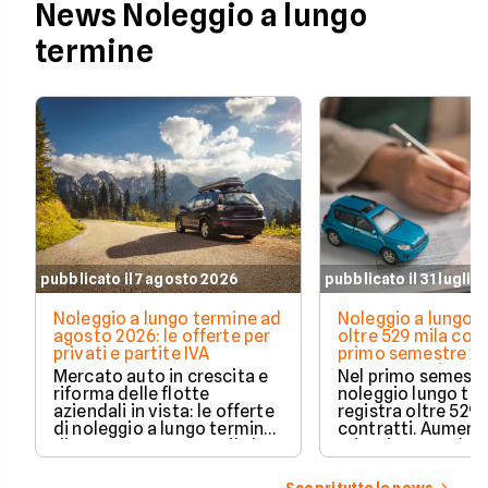
News Noleggio a lungo
termine
pubblicato il 7 agosto 2026
pubblicato il 31 luglio
Noleggio a lungo termine ad
Noleggio a lungo t
agosto 2026: le offerte per
oltre 529 mila cont
privati e partite IVA
primo semestre 20
Crescono privati 
Mercato auto in crescita e
Nel primo semestre
elettrificate
riforma delle flotte
noleggio lungo te
aziendali in vista: le offerte
registra oltre 529 
di noleggio a lungo termine
contratti. Aument
di agosto 2026 su Facile.it,
privati, cresce la 
per privati e partite IVA.
media e acceleran
plug-in ed elettric