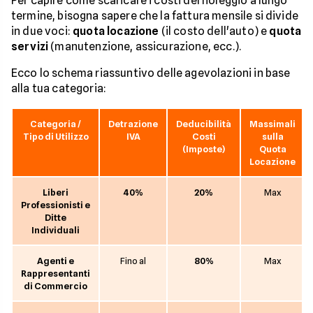
Per capire come scaricare i costi del noleggio a lungo
termine, bisogna sapere che la fattura mensile si divide
in due voci:
quota locazione
(il costo dell'auto) e
quota
servizi
(manutenzione, assicurazione, ecc.).
Ecco lo schema riassuntivo delle agevolazioni in base
alla tua categoria:
Categoria /
Detrazione
Deducibilità
Massimali
Tipo di Utilizzo
IVA
Costi
sulla
(Imposte)
Quota
Locazione
Liberi
40%
20%
Max
Professionisti e
Ditte
Individuali
Agenti e
Fino al
80%
Max
Rappresentanti
di Commercio