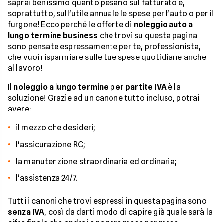
saprai benissimo quanto pesano sul fatturato e,
soprattutto, sull'utile annuale le spese per l'auto o per il
furgone! Ecco perché le offerte di
noleggio auto a
lungo termine business
che trovi su questa pagina
sono pensate espressamente per te, professionista,
che vuoi risparmiare sulle tue spese quotidiane anche
al lavoro!
Il
noleggio a lungo termine per partite IVA
è la
soluzione! Grazie ad un canone tutto incluso, potrai
avere:
il mezzo che desideri;
l'assicurazione RC;
la manutenzione straordinaria ed ordinaria;
l'assistenza 24/7.
Tutti i canoni che trovi espressi in questa pagina sono
senza IVA
, così da darti modo di capire già quale sarà la