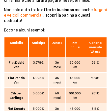
cifra finale che andrai a pagare mese per mese.
Non solo auto tra le
offerte business
ma anche
furgoni
e veicoli commerciali
, scopri la pagina a questi
dedicata!
Eccone alcuni esempi:
Modello
Anticipo
Durata
Km
Canone
inclusi
mensile
IVA esc.
Fiat Doblò
3.278€
36
60.000
261€
Van
mesi
km
Fiat Panda
4.098€
36
45.000
273€
Van
mesi
km
Citroen
5.000€
60
100.000
281€
Berlingo
mesi
km
Fiat Ducato
5.000€
36
45.000
316€