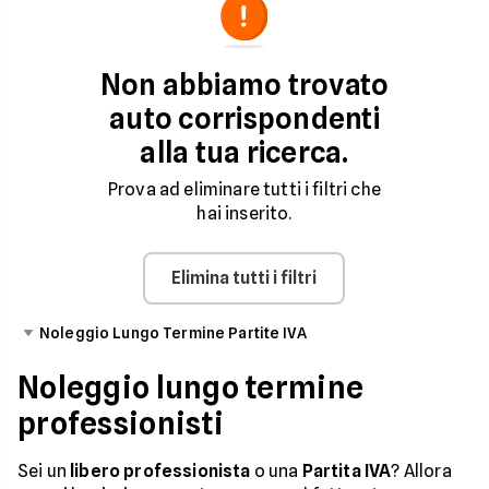
di agosto
Modello
Canone
Chilometri
Durata
Non abbiamo trovato
Mensile
Inclusi
Noleggio
auto corrispondenti
alla tua ricerca.
Prova ad eliminare tutti i filtri che
hai inserito.
Elimina tutti i filtri
Noleggio Lungo Termine Partite IVA
Noleggio lungo termine
professionisti
Sei un
libero professionista
o una
Partita IVA
? Allora