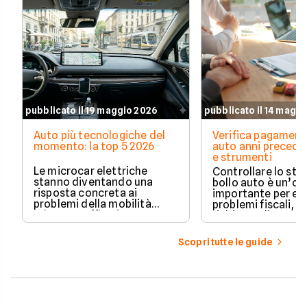
pubblicato il 19 maggio 2026
pubblicato il 14 magg
Auto più tecnologiche del
Verifica pagament
momento: la top 5 2026
auto anni preceden
e strumenti
Le microcar elettriche
Controllare lo sto
stanno diventando una
bollo auto è un’o
risposta concreta ai
importante per ev
problemi della mobilità
problemi fiscali, s
urbana: traffico intenso,
richieste di paga
parcheggi limitati e costi di
inattese.
gestione sempre più alti.
Scopri tutte le guide