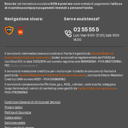
Glossario
Noleggio lungo termine auto elettriche
Ricorda:
nel mercato assicurativo
NON è previsto
come metodo di pagamento l'
utilizzo
Citroen
FIAT TOPOLINO
di ricariche postepay e pagamenti intestati a persone fisiche.
News
FAQ
Noleggio lungo termine consegna rapida
Opel
LEAPMOTOR B10 reev
Redazione
Navigazione sicura:
Serve assistenza?
Arval
Noleggio lungo termine veicoli commerciali
Nissan
AUDI SQ8
Ufficio Stampa
02 55 55 5
Ayvens
Jeep
FORD Tourneo Courier
Lun-Ven 9:00-21:00; Sab 9.00-
Servizio Clienti
Horizon Automotive
14.00
Volkswagen
KIA EV3
Recesso
Leasys
Peugeot
BMW Serie 3 SW
Il servizio di intermediazione assicurativa di Facile.it è gestito da
Facile.it Broker di
Reclami
UnipolRental
assicurazioni S.p.A. con socio unico
, broker assicurativo regolamentato dall'IVASS ed
Cupra
iscritto al RUI in data 13/02/2014 con numero registrazione B000480264 • P.IVA 08007250965 •
AUDI A3 Sportback
Mappa del sito
Tutte le compagnie
PEC
Scoprile tutte
Il servizio di mediazione creditizia per i mutui e per il credito al consumo di Facile.it è
MINI Cooper
Facile.it Corporate
gestito da
Facile.it Mediazione Creditizia S.p.A. con socio unico
, iscrizione Elenco Mediatori
Creditizi OAM numero M201 • P.IVA 06158600962
Scoprile tutte le offerte
Facile.it Club
Il servizio di comparazione tariffe (luce, gas, ADSL, cellulari, conti e carte, noleggio a
lungo termine) ed i servizi di marketing sono gestiti da
Facile.it S.p.A. con socio unico
•
We're hiring!
Lavora in Facile.it
P.IVA 07902950968
Condizioni Generali di Utilizzo del Servizio
Privacy policy
Politica di Sicurezza
Cookie policy
Gestione cookie
Policy parità di genere