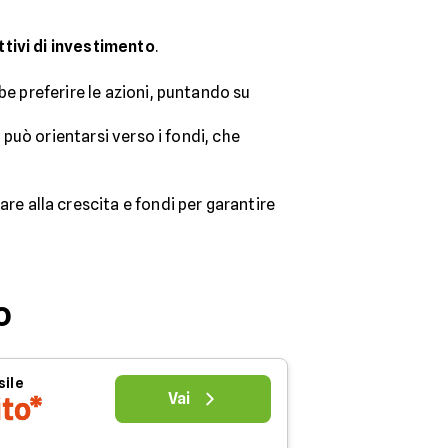
ttivi di investimento
.
be preferire le azioni, puntando su
 può orientarsi verso i fondi, che
tare alla crescita e fondi per garantire
o
sile
Vai
ito*