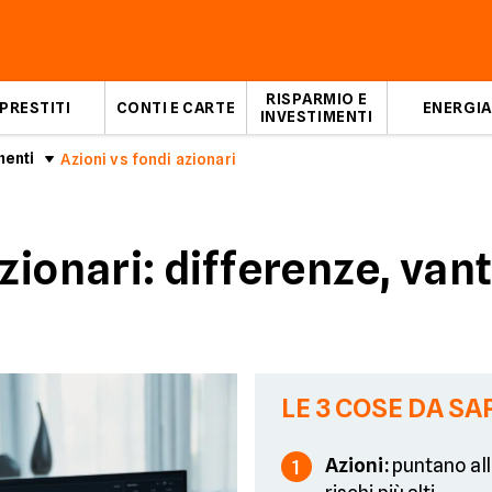
RISPARMIO E
PRESTITI
CONTI E CARTE
ENERGIA
INVESTIMENTI
menti
Azioni vs fondi azionari
azionari: differenze, va
LE 3 COSE DA SA
Azioni:
puntano al
1