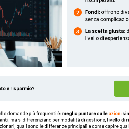
rischi più alti.
Fondi:
offrono dive
2
senza complicazio
La scelta giusta:
d
3
livello di esperienz
nto e risparmio?
elle domande più frequenti è:
meglio puntare sulle
azioni
sin
ti, ma si differenziano per modalità di gestione, livello di ri
azionari, quali sono le differenze principali e come capire qu