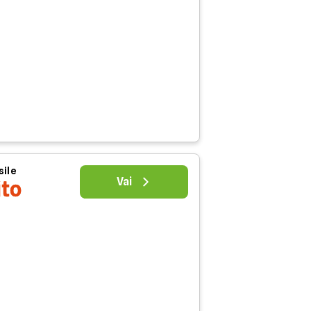
sile
Vai
ito