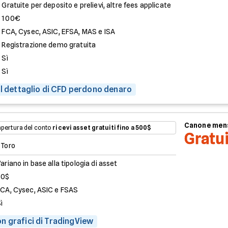
Gratuite per deposito e prelievi, altre fees applicate
100€
FCA, Cysec, ASIC, EFSA, MAS e ISA
Registrazione demo gratuita
Sì
Sì
al dettaglio di CFD perdono denaro
Canone men
'apertura del conto
ricevi asset gratuiti fino a 500$
Gratu
eToro
ariano in base alla tipologia di asset
50$
FCA, Cysec, ASIC e FSAS
ì
n grafici di TradingView