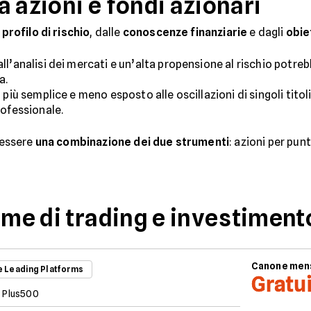
 azioni e fondi azionari
l
profilo di rischio
, dalle
conoscenze finanziarie
e dagli
obie
l’analisi dei mercati e un’alta propensione al rischio potreb
a.
più semplice e meno esposto alle oscillazioni di singoli titoli
rofessionale.
ò essere
una combinazione dei due strumenti
: azioni per pun
rme di trading e investiment
Canone men
e Leading Platforms
Gratu
Plus500