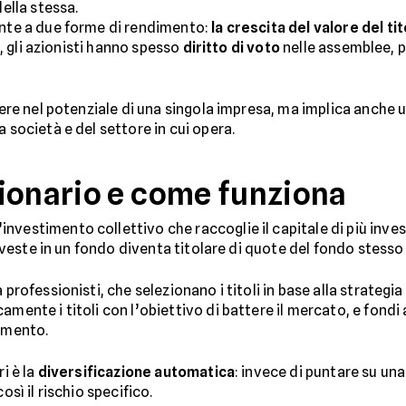
della stessa.
ente a due forme di rendimento:
la crescita del valore del ti
re, gli azionisti hanno spesso
diritto di voto
nelle assemblee, p
edere nel potenziale di una singola impresa, ma implica anche 
 società e del settore in cui opera.
ionario e come funziona
nvestimento collettivo che raccoglie il capitale di più inves
 investe in un fondo diventa titolare di quote del fondo stesso 
 professionisti, che selezionano i titoli in base alla strategi
amente i titoli con l’obiettivo di battere il mercato, e fondi
rimento.
i è la
diversificazione automatica
: invece di puntare su una
osì il rischio specifico.