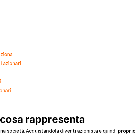
nziona
di azionari
i
onari
 cosa rappresenta
una società. Acquistandola diventi azionista e quindi
proprie