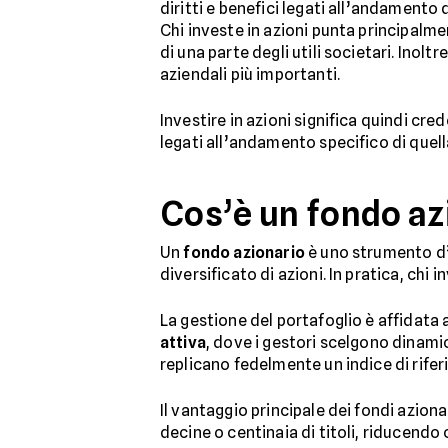
diritti e benefici legati all’andamento 
Chi investe in azioni punta principalm
di una parte degli utili societari. Inolt
aziendali più importanti.
Investire in azioni significa quindi cr
legati all’andamento specifico di quella
Cos’è un fondo az
Un
fondo azionario
è uno strumento d’i
diversificato di azioni. In pratica, chi
La gestione del portafoglio è affidata a
attiva
, dove i gestori scelgono dinamic
replicano fedelmente un indice di rife
Il vantaggio principale dei fondi azionar
decine o centinaia di titoli, riducendo c