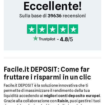
Eccellente!
costo o complicazione per te.
Sulla base di
39636
recensioni
-
4.8
/5
Facile.it DEPOSIT: Come far
fruttare i risparmi in un clic
Facile.it DEPOSIT è la soluzione innovativa che ti
permette di massimizzare il rendimento della tua
liquidità accedendo ai
migliori conti deposito europei
.
Grazie alla collaborazione con
Raisin
, puoi gestire i tuoi