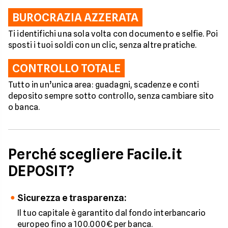
BUROCRAZIA AZZERATA
Ti identifichi una sola volta con documento e selfie. Poi
sposti i tuoi soldi con un clic, senza altre pratiche.
CONTROLLO TOTALE
Tutto in un’unica area: guadagni, scadenze e conti
deposito sempre sotto controllo, senza cambiare sito
o banca.
Perché scegliere Facile.it
DEPOSIT?
●
Sicurezza e trasparenza:
Il tuo capitale è garantito dal fondo interbancario
europeo fino a 100.000€ per banca.