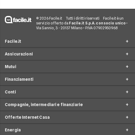
© 2026 Facile.it
Tutti i diritti riservati
Facile.it è un
servizio offerto da
Facile.it S.p.A. con socio unico
•
Via Sannio, 3 - 20137 Milano • P.IVA 07902950968
Facile.it
Assicurazioni
Chi siamo
Mutui
Perché scegliere Facile.it
RC Auto
Spot TV
Finanziamenti
Preventivo Assicurazioni Auto
Mutui Prima Casa
Facile.it Store
Assicurazioni Moto
Conti
Surroga Mutuo
Prestiti online
Opinioni e recensioni
Assicurazioni Autocarro
Completamento Costruzione
Compagnie, intermediari e finanziarie
Prestiti Personali
Collaboratori assicurativi
Conti Correnti
Assicurazioni Vita
Sostituzione + Liquidità
Cessione del Quinto
Facile.it Mutui e Prestiti
Offerte Internet Casa
Conti Deposito
Assicurazioni Viaggi
Compagnie e intermediari assicurativi
Mutui Liquidità
Prestiti Auto
Contatti
Carta di Credito
Assicurazioni Casa
Energia
Banche e Finanziarie
Mutuo seconda casa
Offerte ADSL
Prestiti Moto
News