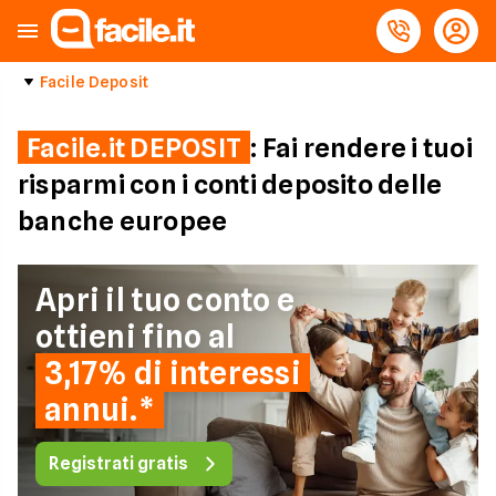
Facile Deposit
Facile.it DEPOSIT
: Fai rendere i tuoi
risparmi con i conti deposito delle
banche europee
Apri il tuo conto e
ottieni fino al
3,17% di interessi
annui.*
Registrati gratis