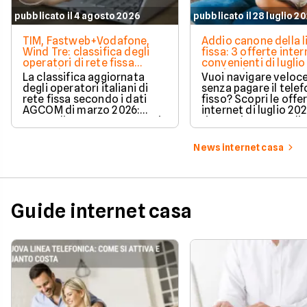
pubblicato il 4 agosto 2026
pubblicato il 28 luglio 2
TIM, Fastweb+Vodafone,
Addio canone della l
Wind Tre: classifica degli
fissa: 3 offerte inter
operatori di rete fissa
convenienti di luglio
secondo AGCOM
partire da 19,95€
La classifica aggiornata
Vuoi navigare veloce
degli operatori italiani di
senza pagare il tele
rete fissa secondo i dati
fisso? Scopri le offe
AGCOM di marzo 2026:
internet di luglio 20
quote di mercato, sorpassi
risparmiare e sceglie
e new entry.
tariffa perfetta per t
News internet casa
Guide internet casa