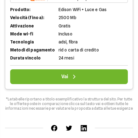
Prodotto:
Edison WiFi + Luce e Gas
Velocità (fino a):
2500 Mb
Attivazione
Gratis
Mode wi-fi
Incluso
Tecnologia
adsl, fibra
Metodi di pagamento
rid o carta di credito
Durata vincolo
24 mesi
Vai
*Le tabelle riportano a titolo esemplificativo la struttura del sito. Per tutte
le offerte poste in comparazione clicca sul tasto vai e ottieni tutte le
informazioni necessarie per valutare la proposta adatta alle tue esigenze