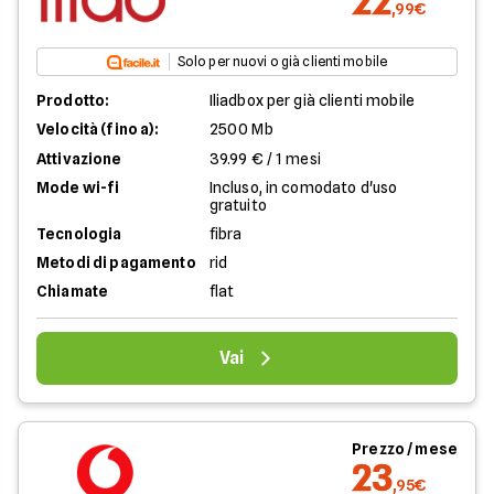
22
,99€
Solo per nuovi o già clienti mobile
Prodotto:
Iliadbox per già clienti mobile
Velocità (fino a):
2500 Mb
Attivazione
39.99 € / 1 mesi
Mode wi-fi
Incluso, in comodato d'uso
gratuito
Tecnologia
fibra
Metodi di pagamento
rid
Chiamate
flat
Vai
Prezzo / mese
23
,95€