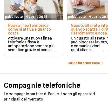
pubblicato il 9 aprile 2026
pubblicato il 9 aprile 20
Nuova linea telefonica:
Guasto alla rete inte
come si attiva e quanto
quando scatta il diri
costa
risarcimento e cosa
prevede la legge
Attivare una nuova linea
Un guasto alla rete 
telefonica fissa è
può bloccare lavoro,
un’operazione sempre più
e comunicazioni
semplice grazie ai canali
quotidiane.
digitali e alle offerte
Fortunatamente, la 
integrate con internet casa.
prevede strumenti c
per ottenere un
Guide internet casa
risarcimento in caso
disservizi prolungati
Compagnie telefoniche
Le compagnie partner di Facile.it sono gli operatori
principali del mercato.