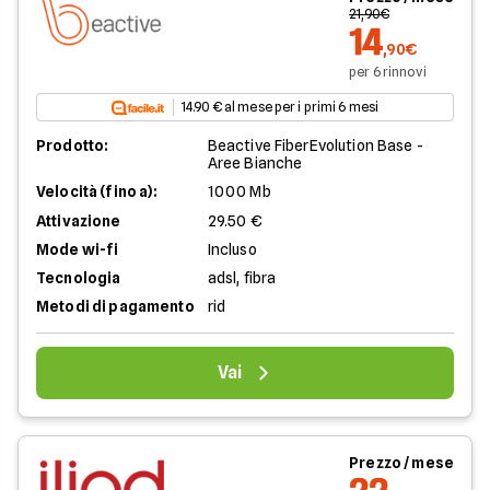
21,90€
14
,90€
per 6 rinnovi
14.90 € al mese per i primi 6 mesi
Prodotto:
Beactive FiberEvolution Base -
Aree Bianche
Velocità (fino a):
1000 Mb
Attivazione
29.50 €
Mode wi-fi
Incluso
Tecnologia
adsl, fibra
Metodi di pagamento
rid
Vai
Prezzo / mese