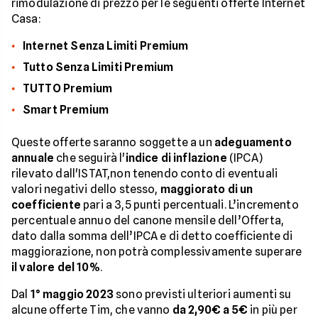
rimodulazione di prezzo per le seguenti offerte Internet
Casa:
Internet Senza Limiti Premium
Tutto Senza Limiti Premium
TUTTO Premium
Smart Premium
Queste offerte saranno soggette a un
adeguamento
annuale
che seguirà l'
indice di inflazione
(IPCA)
rilevato dall'ISTAT,non tenendo conto di eventuali
valori negativi dello stesso,
maggiorato di un
coefficiente
pari a 3,5 punti percentuali. L’incremento
percentuale annuo del canone mensile dell’Offerta,
dato dalla somma dell’IPCA e di detto coefficiente di
maggiorazione, non potrà complessivamente superare
il valore del 10%
.
Dal
1° maggio 2023
sono previsti ulteriori aumenti su
alcune offerte Tim, che vanno
da 2,90€ a 5€
in più per