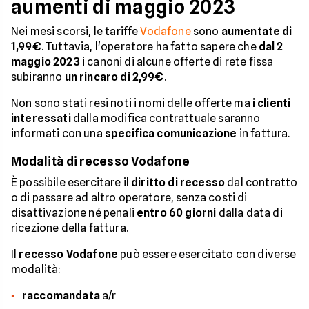
aumenti di maggio 2023
Nei mesi scorsi, le tariffe
Vodafone
sono
aumentate di
1,99€
. Tuttavia, l'operatore ha fatto sapere che
dal 2
maggio 2023
i canoni di alcune offerte di rete fissa
subiranno
un rincaro di 2,99€
.
Non sono stati resi noti i nomi delle offerte ma
i clienti
interessati
dalla modifica contrattuale saranno
informati con una
specifica comunicazione
in fattura.
Modalità di recesso Vodafone
È possibile esercitare il
diritto di recesso
dal contratto
o di passare ad altro operatore, senza costi di
disattivazione né penali
entro 60 giorni
dalla data di
ricezione della fattura.
Il
recesso Vodafone
può essere esercitato con diverse
modalità:
raccomandata
a/r