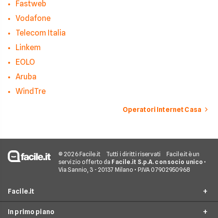
Fastweb
Vodafone
Telecom Italia
Linkem
EOLO
Aruba
WindTre
Operatori Internet Casa
© 2026 Facile.it
Tutti i diritti riservati
Facile.it è un
servizio offerto da
Facile.it S.p.A. con socio unico
•
Via Sannio, 3 - 20137 Milano • P.IVA 07902950968
Facile.it
In primo piano
Assicurazioni