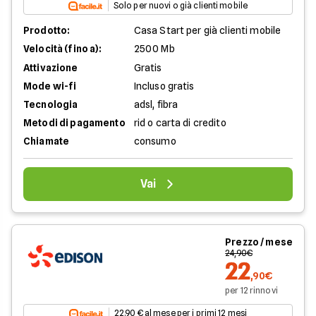
Solo per nuovi o già clienti mobile
Prodotto:
Casa Start per già clienti mobile
Velocità (fino a):
2500 Mb
Attivazione
Gratis
Mode wi-fi
Incluso gratis
Tecnologia
adsl, fibra
Metodi di pagamento
rid o carta di credito
Chiamate
consumo
Vai
Prezzo / mese
24,90€
22
,90€
per 12 rinnovi
22.90 € al mese per i primi 12 mesi