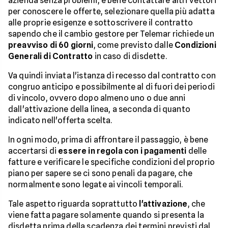
azienda senza problemi, è bene contattare altri vettori
per conoscere le offerte, selezionare quella più adatta
alle proprie esigenze e sottoscrivere il contratto
sapendo che il cambio gestore per Telemar richiede un
preavviso di 60 giorni
, come previsto dalle
Condizioni
Generali di Contratto
in caso di disdette.
Va quindi inviata l'istanza di recesso dal contratto con
congruo anticipo e possibilmente al di fuori dei periodi
di vincolo, ovvero dopo almeno uno o due anni
dall'attivazione della linea, a seconda di quanto
indicato nell'offerta scelta.
In ogni modo, prima di affrontare il passaggio, è bene
accertarsi di
essere in regola con i pagamenti
delle
fatture e verificare le specifiche condizioni del proprio
piano per sapere se ci sono penali da pagare, che
normalmente sono legate ai vincoli temporali.
Tale aspetto riguarda soprattutto
l'attivazione
, che
viene fatta pagare solamente quando si presenta la
disdetta prima della scadenza dei termini previsti dal