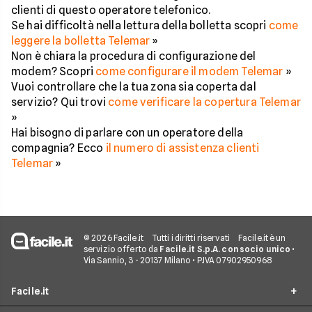
clienti di questo operatore telefonico.
Se hai difficoltà nella lettura della bolletta scopri
come
leggere la bolletta Telemar
»
Non è chiara la procedura di configurazione del
modem? Scopri
come configurare il modem Telemar
»
Vuoi controllare che la tua zona sia coperta dal
servizio? Qui trovi
come verificare la copertura Telemar
»
Hai bisogno di parlare con un operatore della
compagnia? Ecco
il numero di assistenza clienti
Telemar
»
© 2026 Facile.it
Tutti i diritti riservati
Facile.it è un
servizio offerto da
Facile.it S.p.A. con socio unico
•
Via Sannio, 3 - 20137 Milano • P.IVA 07902950968
Facile.it