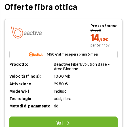
Offerte fibra ottica
Prezzo / mese
21,90€
14
,90€
per 6 rinnovi
14.90 € al mese per i primi 6 mesi
Prodotto:
Beactive FiberEvolution Base -
Aree Bianche
Velocità (fino a):
1000 Mb
Attivazione
29.50 €
Mode wi-fi
Incluso
Tecnologia
adsl, fibra
Metodi di pagamento
rid
Vai