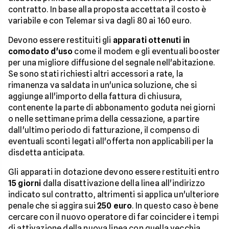
contratto. In base alla proposta accettata il costo è
variabile e con Telemar si va dagli 80 ai 160 euro.
Devono essere restituiti gli
apparati ottenuti in
comodato d'uso
come il modem e gli eventuali booster
per una migliore diffusione del segnale nell'abitazione.
Se sono stati richiesti altri accessori a rate, la
rimanenza va saldata in un'unica soluzione, che si
aggiunge all'importo della fattura di chiusura,
contenente la parte di abbonamento goduta nei giorni
o nelle settimane prima della cessazione, a partire
dall'ultimo periodo di fatturazione, il compenso di
eventuali sconti legati all'offerta non applicabili per la
disdetta anticipata.
Gli apparati in dotazione devono essere restituiti entro
15 giorni
dalla disattivazione della linea all'indirizzo
indicato sul contratto, altrimenti si applica un'ulteriore
penale che si aggira sui
250 euro
. In questo caso è bene
cercare con il nuovo operatore di far coincidere i tempi
di attivazione della nuova linea con quella vecchia,