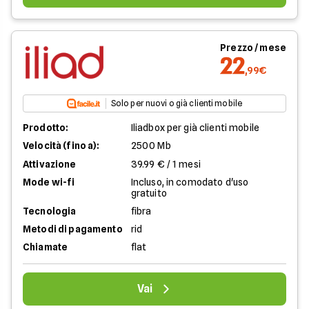
Prezzo / mese
22
,99€
Solo per nuovi o già clienti mobile
Prodotto:
Iliadbox per già clienti mobile
Velocità (fino a):
2500 Mb
Attivazione
39.99 € / 1 mesi
Mode wi-fi
Incluso, in comodato d'uso
gratuito
Tecnologia
fibra
Metodi di pagamento
rid
Chiamate
flat
Vai