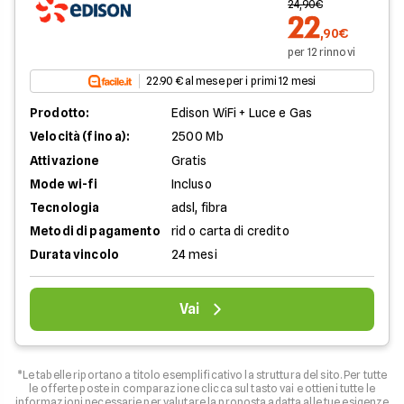
24,90€
22
,90€
per 12 rinnovi
22.90 € al mese per i primi 12 mesi
Prodotto:
Edison WiFi + Luce e Gas
Velocità (fino a):
2500 Mb
Attivazione
Gratis
Mode wi-fi
Incluso
Tecnologia
adsl, fibra
Metodi di pagamento
rid o carta di credito
Durata vincolo
24 mesi
Vai
*Le tabelle riportano a titolo esemplificativo la struttura del sito. Per tutte
le offerte poste in comparazione clicca sul tasto vai e ottieni tutte le
informazioni necessarie per valutare la proposta adatta alle tue esigenze