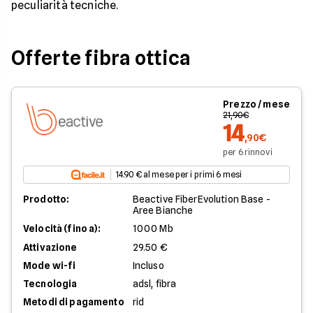
peculiarità tecniche.
Offerte fibra ottica
Prezzo / mese
21,90€
14
,90€
per 6 rinnovi
14.90 € al mese per i primi 6 mesi
Prodotto:
Beactive FiberEvolution Base -
Aree Bianche
Velocità (fino a):
1000 Mb
Attivazione
29.50 €
Mode wi-fi
Incluso
Tecnologia
adsl, fibra
Metodi di pagamento
rid