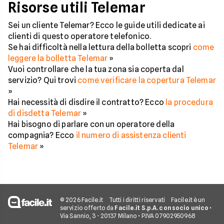
Risorse utili Telemar
Sei un cliente Telemar? Ecco le guide utili dedicate ai
clienti di questo operatore telefonico.
Se hai difficoltà nella lettura della bolletta scopri
come
leggere la bolletta Telemar
»
Vuoi controllare che la tua zona sia coperta dal
servizio? Qui trovi
come verificare la copertura Telemar
»
Hai necessità di disdire il contratto? Ecco
la procedura
di disdetta Telemar
»
Hai bisogno di parlare con un operatore della
compagnia? Ecco
il numero di assistenza clienti
Telemar
»
© 2026 Facile.it
Tutti i diritti riservati
Facile.it è un
servizio offerto da
Facile.it S.p.A. con socio unico
•
Via Sannio, 3 - 20137 Milano • P.IVA 07902950968