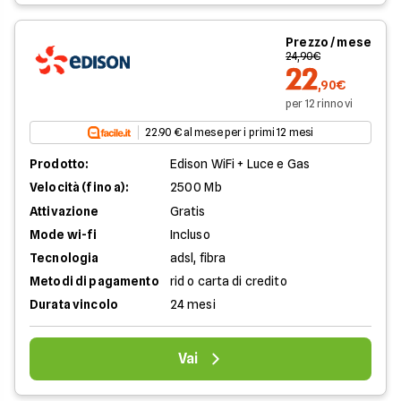
Prezzo / mese
24,90€
22
,90€
per 12 rinnovi
22.90 € al mese per i primi 12 mesi
Prodotto:
Edison WiFi + Luce e Gas
Velocità (fino a):
2500 Mb
Attivazione
Gratis
Mode wi-fi
Incluso
Tecnologia
adsl, fibra
Metodi di pagamento
rid o carta di credito
Durata vincolo
24 mesi
Vai