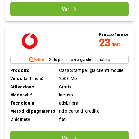
Vai
Prezzo / mese
23
,95€
Solo per i nuovi o già clienti mobile
Prodotto:
Casa Start per già clienti mobile
Velocità (fino a):
2500 Mb
Attivazione
Gratis
Mode wi-fi
Incluso
Tecnologia
adsl, fibra
Metodi di pagamento
rid o carta di credito
Chiamate
flat
Vai