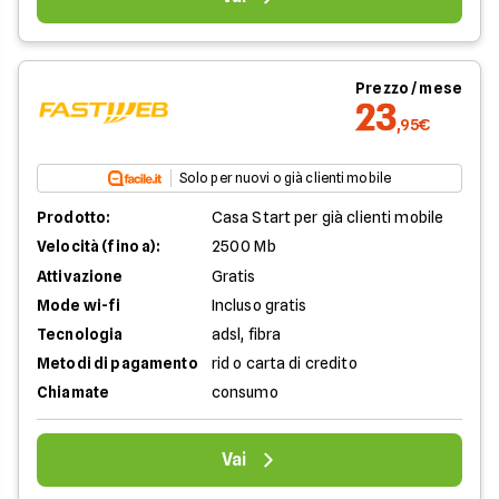
Prezzo / mese
23
,95€
Solo per nuovi o già clienti mobile
Prodotto:
Casa Start per già clienti mobile
Velocità (fino a):
2500 Mb
Attivazione
Gratis
Mode wi-fi
Incluso gratis
Tecnologia
adsl, fibra
Metodi di pagamento
rid o carta di credito
Chiamate
consumo
Vai