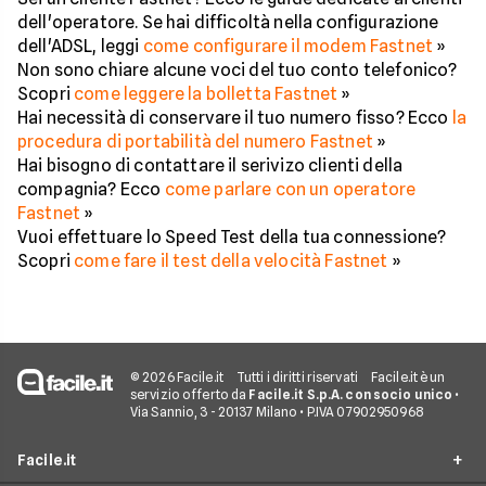
dell'operatore. Se hai difficoltà nella configurazione
dell'ADSL, leggi
come configurare il modem Fastnet
»
Non sono chiare alcune voci del tuo conto telefonico?
Scopri
come leggere la bolletta Fastnet
»
Hai necessità di conservare il tuo numero fisso? Ecco
la
procedura di portabilità del numero Fastnet
»
Hai bisogno di contattare il serivizo clienti della
compagnia? Ecco
come parlare con un operatore
Fastnet
»
Vuoi effettuare lo Speed Test della tua connessione?
Scopri
come fare il test della velocità Fastnet
»
© 2026 Facile.it
Tutti i diritti riservati
Facile.it è un
servizio offerto da
Facile.it S.p.A. con socio unico
•
Via Sannio, 3 - 20137 Milano • P.IVA 07902950968
Facile.it