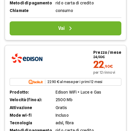
Metodi di pagamento
rid o carta di credito
Chiamate
consumo
Vai
Prezzo / mese
24,90€
22
,90€
per 12 rinnovi
22.90 € al mese per i primi 12 mesi
Prodotto:
Edison WiFi + Luce e Gas
Velocità (fino a):
2500 Mb
Attivazione
Gratis
Mode wi-fi
Incluso
Tecnologia
adsl, fibra
Metodi di pagamento
rid o carta di credito