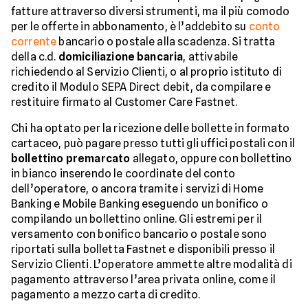
fatture attraverso diversi strumenti, ma il più comodo
per le offerte in abbonamento, è l’addebito su
conto
corrente
bancario o postale alla scadenza. Si tratta
della c.d.
domiciliazione bancaria
, attivabile
richiedendo al Servizio Clienti, o al proprio istituto di
credito il Modulo SEPA Direct debit, da compilare e
restituire firmato al Customer Care Fastnet.
Chi ha optato per la ricezione delle bollette in formato
cartaceo, può pagare presso tutti gli uffici postali con il
bollettino premarcato
allegato, oppure con bollettino
in bianco inserendo le coordinate del conto
dell’operatore, o ancora tramite i servizi di Home
Banking e Mobile Banking eseguendo un bonifico o
compilando un bollettino online. Gli estremi per il
versamento con bonifico bancario o postale sono
riportati sulla bolletta Fastnet e disponibili presso il
Servizio Clienti. L’operatore ammette altre modalità di
pagamento attraverso l’area privata online, come il
pagamento a mezzo carta di credito.