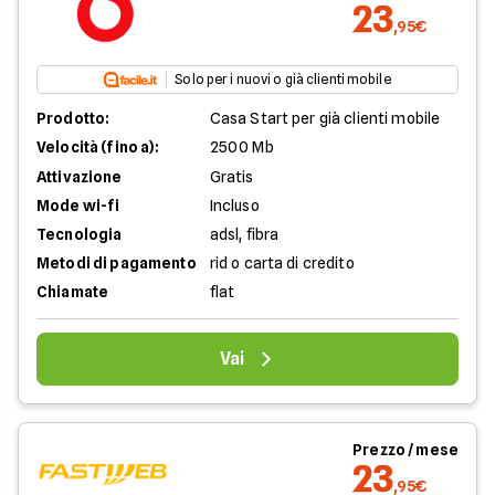
23
,95€
Solo per i nuovi o già clienti mobile
Prodotto:
Casa Start per già clienti mobile
Velocità (fino a):
2500 Mb
Attivazione
Gratis
Mode wi-fi
Incluso
Tecnologia
adsl, fibra
Metodi di pagamento
rid o carta di credito
Chiamate
flat
Vai
Prezzo / mese
23
,95€