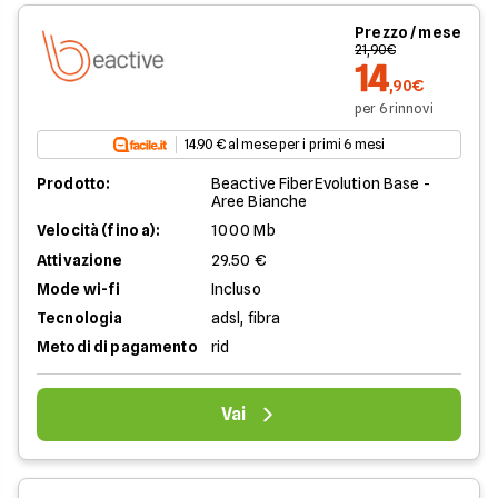
Prezzo / mese
21,90€
14
,90€
per 6 rinnovi
14.90 € al mese per i primi 6 mesi
Prodotto:
Beactive FiberEvolution Base -
Aree Bianche
Velocità (fino a):
1000 Mb
Attivazione
29.50 €
Mode wi-fi
Incluso
Tecnologia
adsl, fibra
Metodi di pagamento
rid
Vai