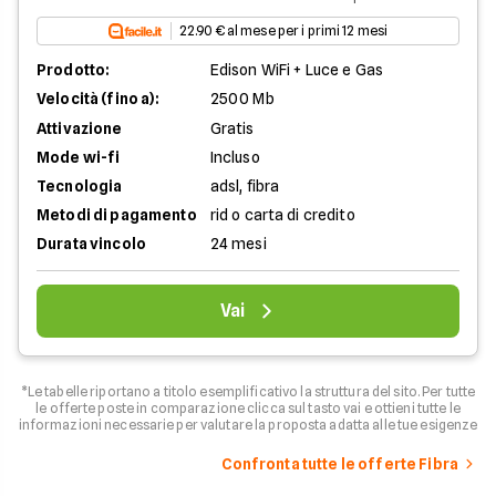
22.90 € al mese per i primi 12 mesi
Prodotto:
Edison WiFi + Luce e Gas
Velocità (fino a):
2500 Mb
Attivazione
Gratis
Mode wi-fi
Incluso
Tecnologia
adsl, fibra
Metodi di pagamento
rid o carta di credito
Durata vincolo
24 mesi
Vai
*Le tabelle riportano a titolo esemplificativo la struttura del sito. Per tutte
le offerte poste in comparazione clicca sul tasto vai e ottieni tutte le
informazioni necessarie per valutare la proposta adatta alle tue esigenze
Confronta tutte le offerte Fibra