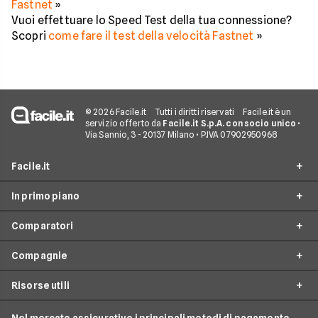
Fastnet
»
Vuoi effettuare lo Speed Test della tua connessione?
Scopri
come fare il test della velocità Fastnet
»
© 2026 Facile.it
Tutti i diritti riservati
Facile.it è un
servizio offerto da
Facile.it S.p.A. con socio unico
•
Via Sannio, 3 - 20137 Milano • P.IVA 07902950968
Facile.it
In primo piano
Assicurazioni
Comparatori
Prestiti
Offerte Fibra
Mutui
Compagnie
Offerte ADSL
Migliore Connessione Internet
Internet Casa
Offerte Internet Casa
Risorse utili
Offerte Internet Satellitare
Tim
Luce e Gas
Offerte Internet Mobile
Offerte Telefonia Fissa
Vodafone
Conti e Carte