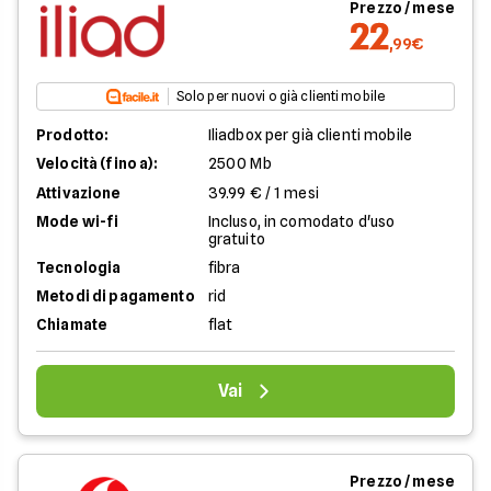
Prezzo / mese
22
,99€
Solo per nuovi o già clienti mobile
Prodotto:
Iliadbox per già clienti mobile
Velocità (fino a):
2500 Mb
Attivazione
39.99 € / 1 mesi
Mode wi-fi
Incluso, in comodato d'uso
gratuito
Tecnologia
fibra
Metodi di pagamento
rid
Chiamate
flat
Vai
Prezzo / mese