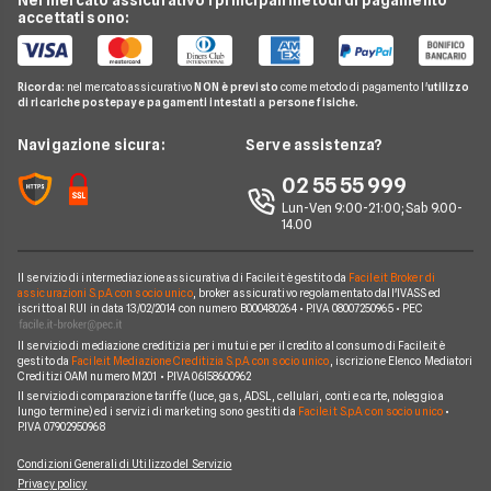
Nel mercato assicurativo i principali metodi di pagamento
Verifica Copertura Fibra Ottica
Offerte Internet Partita Iva
accettati sono:
Internet Seconda Casa
Fastweb
Telefonia Mobile
Internet Speed Test
Internet senza linea fissa
Offerte Internet Illimitato
Linkem
Pay TV
Guide Internet Casa
Ricorda:
nel mercato assicurativo
NON è previsto
come metodo di pagamento l'
utilizzo
Tiscali
di ricariche postepay e pagamenti intestati a persone fisiche.
Noleggio Lungo Termine
Argomenti in evidenza internet casa
Wind Tre
News
Navigazione sicura:
Serve assistenza?
Notizie internet casa
Aruba
Chi siamo
02 55 55 999
Domande frequenti internet casa
Eolo
Lun-Ven 9:00-21:00; Sab 9.00-
Perché scegliere Facile.it
Glossario internet casa
14.00
Sky Wifi
Contatti
Connessione Lenta
Operatori Internet Casa
Il servizio di intermediazione assicurativa di Facile.it è gestito da
Facile.it Broker di
Mappa del sito
assicurazioni S.p.A. con socio unico
, broker assicurativo regolamentato dall'IVASS ed
iscritto al RUI in data 13/02/2014 con numero B000480264 • P.IVA 08007250965 • PEC
Il servizio di mediazione creditizia per i mutui e per il credito al consumo di Facile.it è
gestito da
Facile.it Mediazione Creditizia S.p.A. con socio unico
, iscrizione Elenco Mediatori
Creditizi OAM numero M201 • P.IVA 06158600962
Il servizio di comparazione tariffe (luce, gas, ADSL, cellulari, conti e carte, noleggio a
lungo termine) ed i servizi di marketing sono gestiti da
Facile.it S.p.A. con socio unico
•
P.IVA 07902950968
Condizioni Generali di Utilizzo del Servizio
Privacy policy