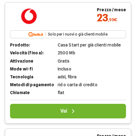
Prezzo / mese
23
,95€
Solo per i nuovi o già clienti mobile
Prodotto:
Casa Start per già clienti mobile
Velocità (fino a):
2500 Mb
Attivazione
Gratis
Mode wi-fi
Incluso
Tecnologia
adsl, fibra
Metodi di pagamento
rid o carta di credito
Chiamate
flat
Vai