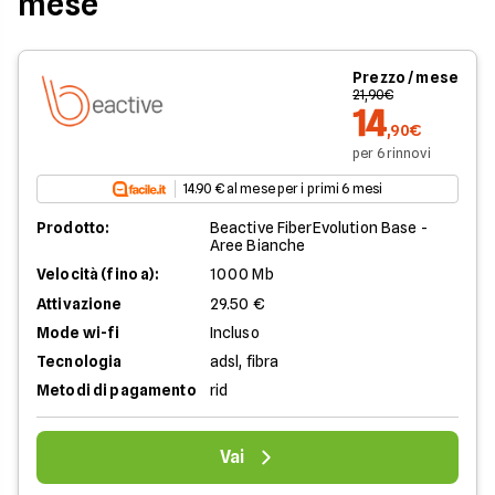
mese
Prezzo / mese
21,90€
14
,90€
per 6 rinnovi
14.90 € al mese per i primi 6 mesi
Prodotto:
Beactive FiberEvolution Base -
Aree Bianche
Velocità (fino a):
1000 Mb
Attivazione
29.50 €
Mode wi-fi
Incluso
Tecnologia
adsl, fibra
Metodi di pagamento
rid
Vai