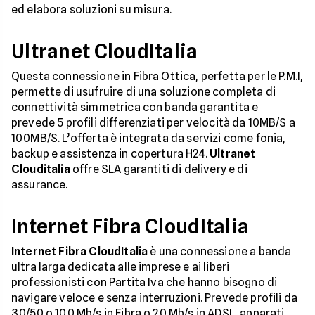
ed elabora soluzioni su misura.
Ultranet CloudItalia
Questa connessione in Fibra Ottica, perfetta per le P.M.I,
permette di usufruire di una soluzione completa di
connettività simmetrica con banda garantita e
prevede 5 profili differenziati per velocità da 10MB/S a
100MB/S. L’offerta è integrata da servizi come fonia,
backup e assistenza in copertura H24.
Ultranet
Clouditalia
offre SLA garantiti di delivery e di
assurance.
Internet Fibra CloudItalia
Internet Fibra CloudItalia
è una connessione a banda
ultra larga dedicata alle imprese e ai liberi
professionisti con Partita Iva che hanno bisogno di
navigare veloce e senza interruzioni. Prevede profili da
30/50 o 100 Mb/s in Fibra o 20 Mb/s in ADSL, apparati