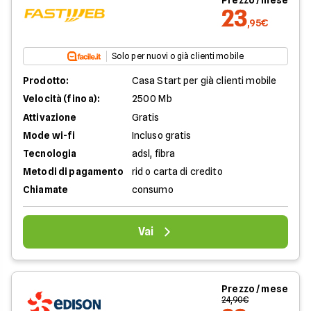
Prezzo / mese
23
,95€
Solo per nuovi o già clienti mobile
Prodotto:
Casa Start per già clienti mobile
Velocità (fino a):
2500 Mb
Attivazione
Gratis
Mode wi-fi
Incluso gratis
Tecnologia
adsl, fibra
Metodi di pagamento
rid o carta di credito
Chiamate
consumo
Vai
Prezzo / mese
24,90€