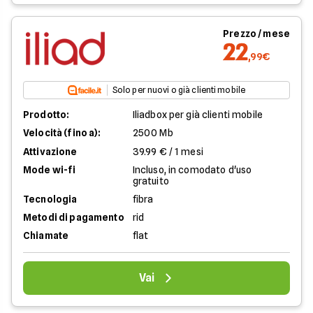
Prezzo / mese
22
,99€
Solo per nuovi o già clienti mobile
Prodotto:
Iliadbox per già clienti mobile
Velocità (fino a):
2500 Mb
Attivazione
39.99 € / 1 mesi
Mode wi-fi
Incluso, in comodato d'uso
gratuito
Tecnologia
fibra
Metodi di pagamento
rid
Chiamate
flat
Vai