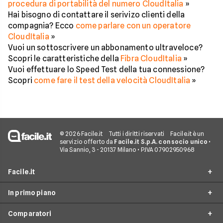
procedura di portabilità del numero CloudItalia
»
Hai bisogno di contattare il serivizo clienti della
compagnia? Ecco
come parlare con un operatore
CloudItalia
»
Vuoi un sottoscrivere un abbonamento ultraveloce?
Scopri le caratteristiche della
Fibra CloudItalia
»
Vuoi effettuare lo Speed Test della tua connessione?
Scopri
come fare il test della velocità CloudItalia
»
© 2026 Facile.it
Tutti i diritti riservati
Facile.it è un
servizio offerto da
Facile.it S.p.A. con socio unico
•
Via Sannio, 3 - 20137 Milano • P.IVA 07902950968
Facile.it
In primo piano
Assicurazioni
Comparatori
Prestiti
Offerte Fibra