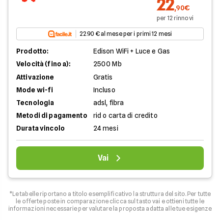
22
,90€
per 12 rinnovi
22.90 € al mese per i primi 12 mesi
Prodotto:
Edison WiFi + Luce e Gas
Velocità (fino a):
2500 Mb
Attivazione
Gratis
Mode wi-fi
Incluso
Tecnologia
adsl, fibra
Metodi di pagamento
rid o carta di credito
Durata vincolo
24 mesi
Vai
*Le tabelle riportano a titolo esemplificativo la struttura del sito. Per tutte
le offerte poste in comparazione clicca sul tasto vai e ottieni tutte le
informazioni necessarie per valutare la proposta adatta alle tue esigenze