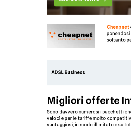
Cheapnet
ponendosi i
soltanto per
ADSL Business
Migliori offerte I
Sono davvero numerosi i pacchetti che 
veloci e per le tariffe molto competiti
vantaggiosi, in modo illimitato e su tutt