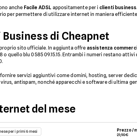
dono anche
Facile ADSL
appositamente per i
clienti business
prio per permettere di utilizzare internet in maniera efficiente
i Business di Cheapnet
roprio sito ufficiale. In aggiunta offre
assistenza commerci
 o quello blu 0585 09.15.15. Entrambi i numeri restano attivi 
0.
fornire servizi aggiuntivi come domini, hosting, server dedica
ntivirus, antispam, nonché apparecchi e software di ultima ge
nternet del mese
Prezzo /
 mese per i primi 6 mesi
21,90€