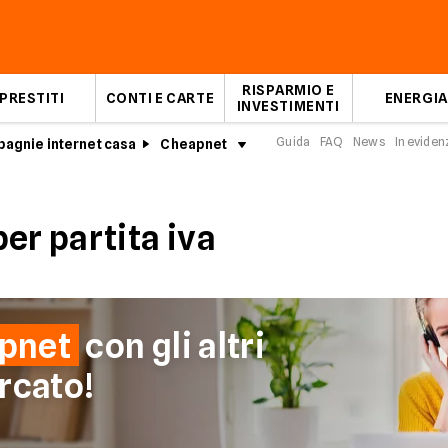
RISPARMIO E
PRESTITI
CONTI E CARTE
ENERGIA
INVESTIMENTI
Guida
FAQ
News
In eviden
agnie internet casa
Cheapnet
Tariffe Cheapnet per partita 
er partita iva
pnet
con gli altri
rcato!