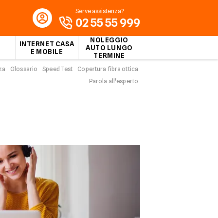
Serve assistenza?
02 55 55 999
NOLEGGIO
INTERNET CASA
AUTO LUNGO
E MOBILE
TERMINE
za
Glossario
Speed Test
Copertura fibra ottica
iva
Parola all'esperto