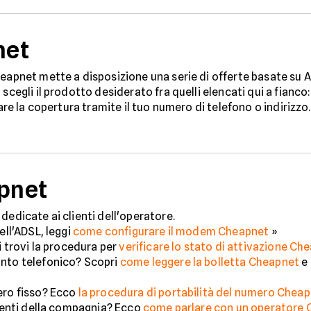
net
eapnet mette a disposizione una serie di offerte basate su AD
 scegli il prodotto desiderato fra quelli elencati qui a fianc
care la copertura tramite il tuo numero di telefono o indirizzo
apnet
dedicate ai clienti dell'operatore.
ell'ADSL, leggi
come configurare il modem Cheapnet
»
i trovi la procedura per
verificare lo stato di attivazione Ch
onto telefonico? Scopri
come leggere la bolletta Cheapnet
e
ero fisso? Ecco
la procedura di portabilità del numero Chea
lienti della compagnia? Ecco
come parlare con un operatore