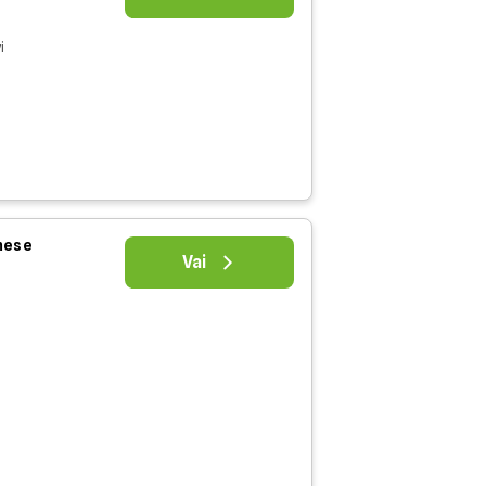
i
 mese
Vai