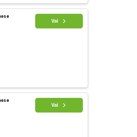
 mese
Vai
 mese
Vai