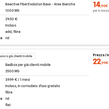
14
Beactive FiberEvolution Base - Aree Bianche
,90€
1000 Mb
per 6 rinnov
29.50 €
Incluso
adsl, fibra
to
rid
Prezzo /
uovi o già clienti mobile
22
,99€
Iliadbox per già clienti mobile
2500 Mb
39.99 € / 1 mesi
Incluso, in comodato d'uso gratuito
fibra
to
rid
flat