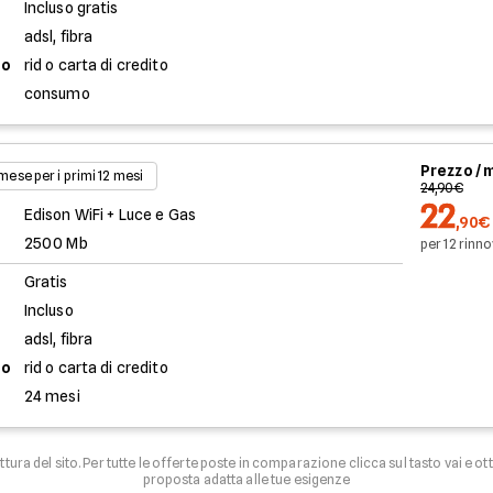
Incluso gratis
adsl, fibra
to
rid o carta di credito
consumo
Prezzo /
 mese per i primi 12 mesi
24,90€
22
Edison WiFi + Luce e Gas
,90€
2500 Mb
per 12 rinno
Gratis
Incluso
adsl, fibra
to
rid o carta di credito
24 mesi
uttura del sito. Per tutte le offerte poste in comparazione clicca sul tasto vai e ot
proposta adatta alle tue esigenze