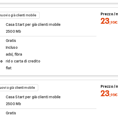
Prezzo /
 nuovi o già clienti mobile
23
,95€
Casa Start per già clienti mobile
2500 Mb
Gratis
Incluso
adsl, fibra
to
rid o carta di credito
flat
Prezzo /
uovi o già clienti mobile
23
,95€
Casa Start per già clienti mobile
2500 Mb
Gratis