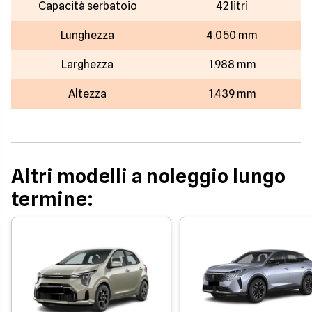
Capacità serbatoio
42 litri
Lunghezza
4.050 mm
Larghezza
1.988 mm
Altezza
1.439 mm
Altri modelli a noleggio lungo
termine: