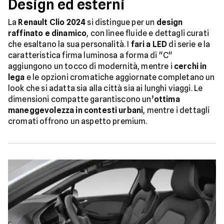
Design ed esterni
La
Renault Clio 2024
si distingue per un
design
raffinato e dinamico
, con linee fluide e dettagli curati
che esaltano la sua personalità. I
fari a LED
di serie e la
caratteristica firma luminosa a forma di "C"
aggiungono un tocco di modernità, mentre i
cerchi in
lega
e le opzioni cromatiche aggiornate completano un
look che si adatta sia alla città sia ai lunghi viaggi. Le
dimensioni compatte garantiscono un’
ottima
maneggevolezza in contesti urbani
, mentre i dettagli
cromati offrono un aspetto premium.