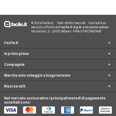
© 2026 Facile.it
Tutti i diritti riservati
Facile.it è un
servizio offerto da
Facile.it S.p.A. con socio unico
•
Via Sannio, 3 - 20137 Milano • P.IVA 07902950968
Facile.it
In primo piano
Assicurazioni
Compagnie
Prestiti
Noleggio lungo termine
Mutui
Marche auto noleggio a lungo termine
City Car Noleggio lungo termine
Ald automotive
Internet Casa
Noleggio SUV
Risorse utili
Arval
Audi
Luce e Gas
Noleggio auto elettriche
Hurry
BMW
Nel mercato assicurativo i principali metodi di pagamento
Conti e Carte
Guide noleggio auto
Noleggio monovolume
accettati sono:
Leasys
Citroen
Telefonia Mobile
News noleggio auto
LeasePlan
Fiat
Pay TV