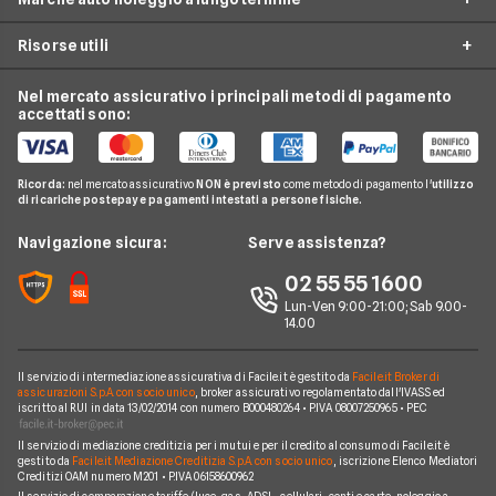
City Car Noleggio lungo termine
Ald automotive
Internet Casa
Noleggio SUV
Risorse utili
Arval
Audi
Luce e Gas
Noleggio auto elettriche
Hurry
BMW
Nel mercato assicurativo i principali metodi di pagamento
Conti e Carte
Guide noleggio auto
Noleggio monovolume
accettati sono:
Leasys
Citroen
Telefonia Mobile
News noleggio auto
LeasePlan
Fiat
Pay TV
Glossario noleggio auto
Ricorda:
nel mercato assicurativo
NON è previsto
come metodo di pagamento l'
utilizzo
B-rent
Ford
di ricariche postepay e pagamenti intestati a persone fisiche.
Noleggio Lungo Termine
Compagnie noleggio auto
Mercedes
News
Navigazione sicura:
Serve assistenza?
Alphabet
Nissan
Chi siamo
02 55 55 1600
Athlon
Peugeot
Lun-Ven 9:00-21:00; Sab 9.00-
Perché scegliere Facile.it
14.00
CarServer
Smart
Contatti
Gruppo Bonifacio
Volkswagen
Il servizio di intermediazione assicurativa di Facile.it è gestito da
Facile.it Broker di
Mappa del sito
assicurazioni S.p.A. con socio unico
, broker assicurativo regolamentato dall'IVASS ed
Program
iscritto al RUI in data 13/02/2014 con numero B000480264 • P.IVA 08007250965 • PEC
Horizon Automotive
Il servizio di mediazione creditizia per i mutui e per il credito al consumo di Facile.it è
gestito da
Facile.it Mediazione Creditizia S.p.A. con socio unico
, iscrizione Elenco Mediatori
Creditizi OAM numero M201 • P.IVA 06158600962