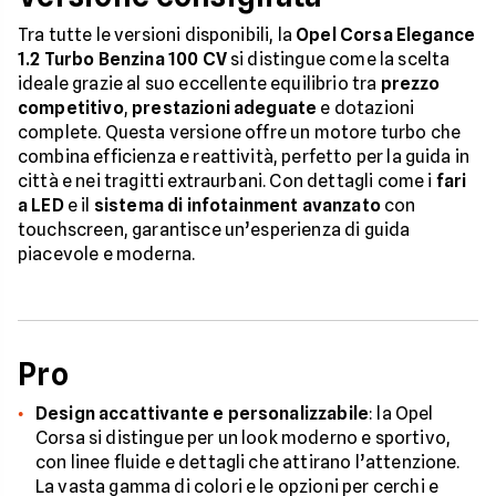
Tra tutte le versioni disponibili, la
Opel Corsa Elegance
1.2 Turbo Benzina 100 CV
si distingue come la scelta
ideale grazie al suo eccellente equilibrio tra
prezzo
competitivo
,
prestazioni adeguate
e dotazioni
complete. Questa versione offre un motore turbo che
combina efficienza e reattività, perfetto per la guida in
città e nei tragitti extraurbani. Con dettagli come i
fari
a LED
e il
sistema di infotainment avanzato
con
touchscreen, garantisce un’esperienza di guida
piacevole e moderna.
Pro
Design accattivante e personalizzabile
: la Opel
Corsa si distingue per un look moderno e sportivo,
con linee fluide e dettagli che attirano l’attenzione.
La vasta gamma di colori e le opzioni per cerchi e