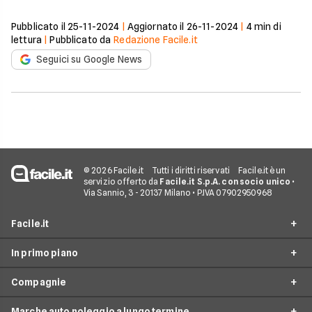
Pubblicato il
25-11-2024
|
Aggiornato il
26-11-2024
|
4
min di
lettura
|
Pubblicato da
Redazione Facile.it
Seguici su Google News
© 2026 Facile.it
Tutti i diritti riservati
Facile.it è un
servizio offerto da
Facile.it S.p.A. con socio unico
•
Via Sannio, 3 - 20137 Milano • P.IVA 07902950968
Facile.it
In primo piano
Assicurazioni
Compagnie
Prestiti
Noleggio lungo termine
Mutui
Marche auto noleggio a lungo termine