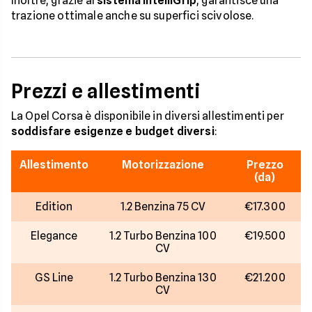
Inoltre, grazie al
sistema IntelliGrip
, garantisce una
trazione ottimale anche su superfici scivolose.
Prezzi e allestimenti
La Opel Corsa è disponibile in diversi allestimenti per
soddisfare esigenze e budget diversi
:
Allestimento
Motorizzazione
Prezzo
(da)
Edition
1.2 Benzina 75 CV
€17.300
Elegance
1.2 Turbo Benzina 100
€19.500
CV
GS Line
1.2 Turbo Benzina 130
€21.200
CV