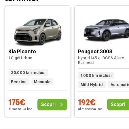
Kia Picanto
Peugeot 3008
1.0 gdi Urban
Hybrid 145 e-DCS6 Allure
Business
30.000 km inclusi
1.000 km inclusi
Benzina
Manuale
Mild Hybrid
Automati
175€
192€
Scopri
Scopri
al mese IVA inc.
al mese IVA inc.