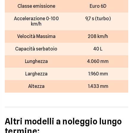
Classe emissione
Euro 6D
Accelerazione 0-100
9,7 s (turbo)
km/h
Velocità Massima
208 km/h
Capacità serbatoio
40 L
Lunghezza
4.060 mm
Larghezza
1.960 mm
Altezza
1.433 mm
Altri modelli a noleggio lungo
termine: